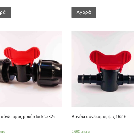
ορά
Αγορά
 σύνδεσμος ρακόρ lock 25×25
Βανάκι σύνδεσμος φις 16×16
0.60
€
ΦΠΑ
με ΦΠΑ