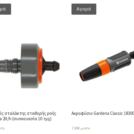
ορά
Αγορά
ός σταλάκτης σταθερής ροής
Ακροφύσιο Gardena Classic 1830
a 2lt/h (συσκευασία 10 τμχ)
7.00
€
ΦΠΑ
με ΦΠΑ