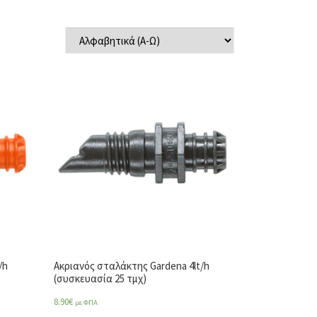
/h
Ακριανός σταλάκτης Gardena 4lt/h
(συσκευασία 25 τμχ)
8.90
€
με ΦΠΑ