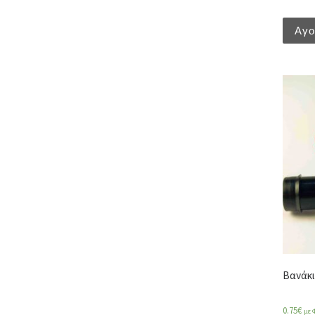
Αγ
Βανάκι
0.75
€
με 