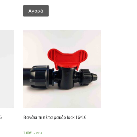
Αγορά
6
Βανάκι πιπέτα ρακόρ lock 16×16
1.00
€
με ΦΠΑ