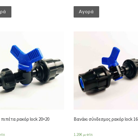
ορά
Αγορά
 πιπέτα ρακόρ lock 20×20
Βανάκι σύνδεσμος ρακόρ lock 16
1.20
€
ΦΠΑ
με ΦΠΑ