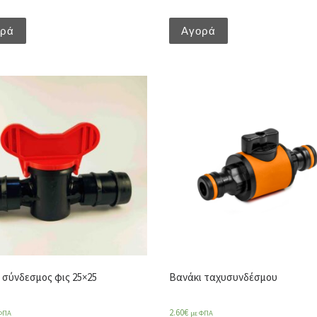
ορά
Αγορά
 σύνδεσμος φις 25×25
Βανάκι ταχυσυνδέσμου
2.60
€
ΦΠΑ
με ΦΠΑ