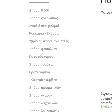
Σπόροι 0.50€
Φαίνον
Σπόροι κολοκύθας
Ανοιξιάτικοι βολβοί
Κοκκάρια - Σκόρδα
Υβρίδια μικροσυσκευασίες
Σπόροι φασολιών
Πατατόσπορος
Σπόροι τομάτας
Προτεινόμενα
Τελευταίες αφίξεις
Σπόροι αρωματικών
Ακριαν
Σπόροι γκαζόν
ομπρέλ
επιφάν
Σπόροι λαχανικών
6.40
€
με 
Σπόροι λουλουδιών