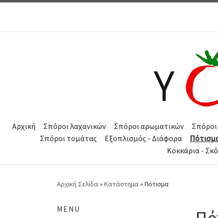
Μετάβαση στο περιεχόμενο
Αρχική
Σπόροι λαχανικών
Σπόροι αρωματικών
Σπόροι
Σπόροι τομάτας
Εξοπλισμός - Διάφορα
Πότισμ
Κοκκάρια - Σκ
Αρχική Σελίδα
»
Κατάστημα
»
Πότισμα
MENU
Πό