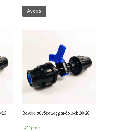
Αγορά
×16
Βανάκι σύνδεσμος ρακόρ lock 20×20
1.20
€
με ΦΠΑ