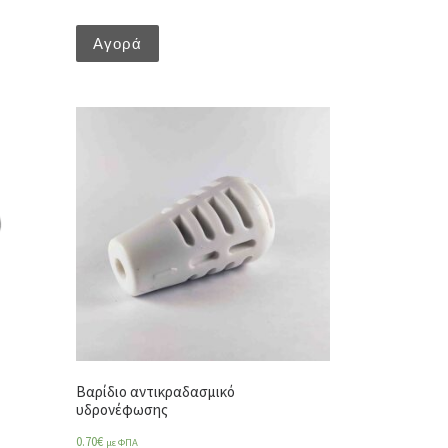
Αγορά
Βαρίδιο αντικραδασμικό
υδρονέφωσης
0.70
€
με ΦΠΑ