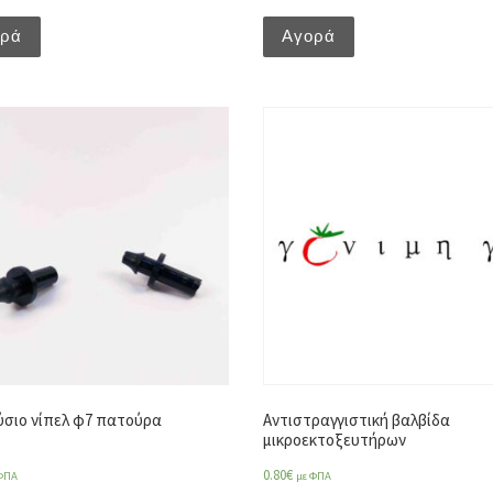
ορά
Αγορά
σιο νίπελ φ7 πατούρα
Αντιστραγγιστική βαλβίδα
μικροεκτοξευτήρων
0.80
€
ΦΠΑ
με ΦΠΑ