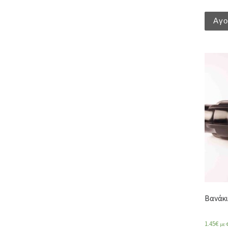
Αγ
Βανάκι
1.45
€
με 