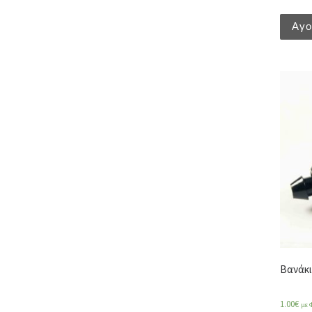
Αγ
Βανάκι
1.00
€
με 