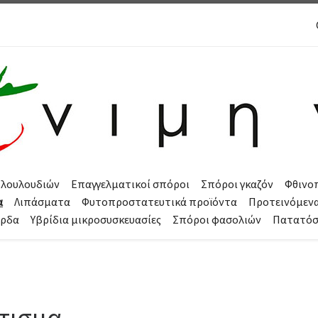
 λουλουδιών
Επαγγελματικοί σπόροι
Σπόροι γκαζόν
Φθινο
α
Λιπάσματα
Φυτοπροστατευτικά προϊόντα
Προτεινόμεν
όρδα
Υβρίδια μικροσυσκευασίες
Σπόροι φασολιών
Πατατό
τισμα