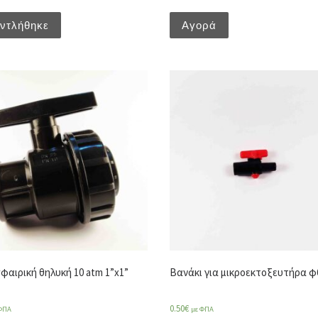
ντλήθηκε
Αγορά
φαιρική θηλυκή 10 atm 1”x1”
Βανάκι για μικροεκτοξευτήρα φ
0.50
€
ΦΠΑ
με ΦΠΑ