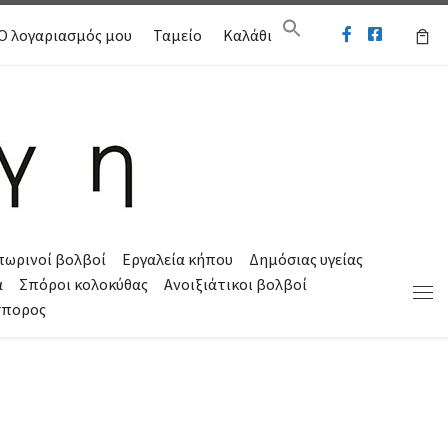
Ο λογαριασμός μου
Ταμείο
Καλάθι
πωρινοί βολβοί
Εργαλεία κήπου
Δημόσιας υγείας
α
Σπόροι κολοκύθας
Ανοιξιάτικοι βολβοί
Μεν
σπορος