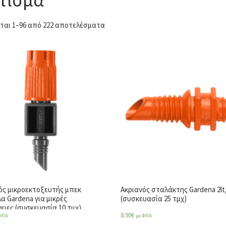
ται 1–96 από 222 αποτελέσματα
ός μικροεκτοξευτής μπεκ
Ακριανός σταλάκτης Gardena 2lt
α Gardena για μικρές
(συσκευασία 25 τμχ)
ειες (συσκευασία 10 τμχ)
8.90
€
ΦΠΑ
με ΦΠΑ