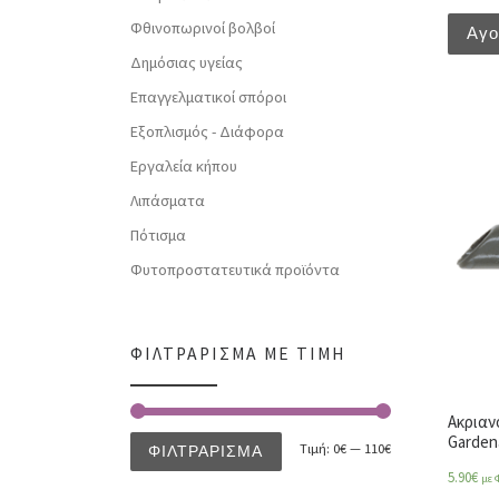
Φθινοπωρινοί βολβοί
Αγ
Δημόσιας υγείας
Επαγγελματικοί σπόροι
Εξοπλισμός - Διάφορα
Εργαλεία κήπου
Λιπάσματα
Πότισμα
Φυτοπροστατευτικά προϊόντα
ΦΙΛΤΡΆΡΙΣΜΑ ΜΕ ΤΙΜΉ
Ακριαν
Garden
Τιμή:
0€
—
110€
ΦΙΛΤΡΆΡΙΣΜΑ
5.90
€
με 