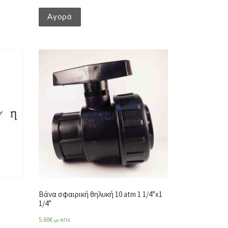
Αγορά
Βάνα σφαιρική θηλυκή 10 atm 1 1/4”x1
1/4”
5.60
€
με ΦΠΑ