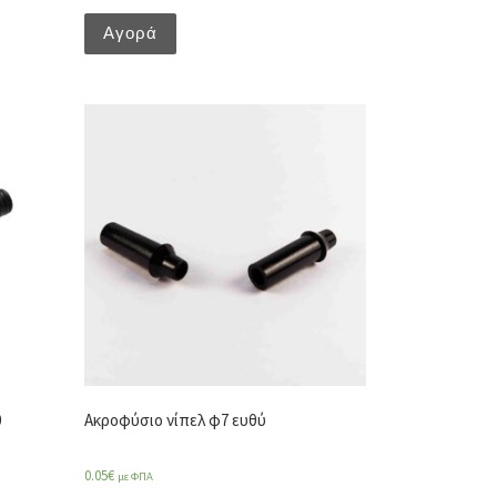
Αγορά
0
Ακροφύσιο νίπελ φ7 ευθύ
0.05
€
με ΦΠΑ