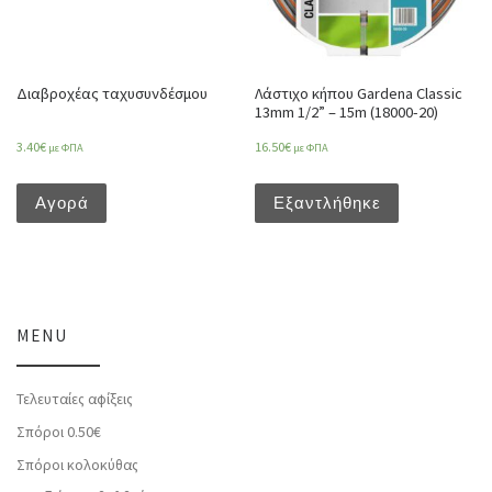
Διαβροχέας ταχυσυνδέσμου
Λάστιχο κήπου Gardena Classic
13mm 1/2” – 15m (18000-20)
3.40
€
16.50
€
με ΦΠΑ
με ΦΠΑ
Αγορά
Εξαντλήθηκε
MENU
Τελευταίες αφίξεις
Σπόροι 0.50€
Σπόροι κολοκύθας