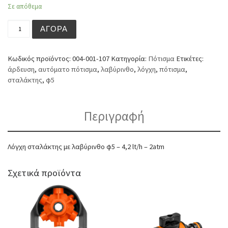
Σε απόθεμα
Λόγχη σταλάκτης με λαβύρινθο φ5 - 4,2 lt/h - 2atm ποσότ
ΑΓΟΡΆ
Κωδικός προϊόντος:
004-001-107
Κατηγορία:
Πότισμα
Ετικέτες:
άρδευση
,
αυτόματο πότισμα
,
λαβύρινθο
,
λόγχη
,
πότισμα
,
σταλάκτης
,
φ5
Περιγραφή
Λόγχη σταλάκτης με λαβύρινθο φ5 – 4,2 lt/h – 2atm
Σχετικά προϊόντα