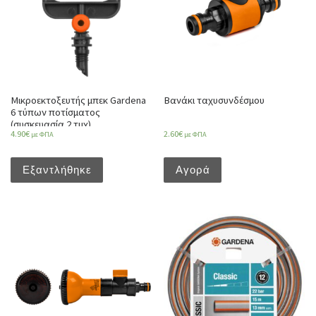
Μικροεκτοξευτής μπεκ Gardena
Βανάκι ταχυσυνδέσμου
6 τύπων ποτίσματος
(συσκευασία 2 τμχ)
4.90
€
2.60
€
με ΦΠΑ
με ΦΠΑ
Εξαντλήθηκε
Αγορά