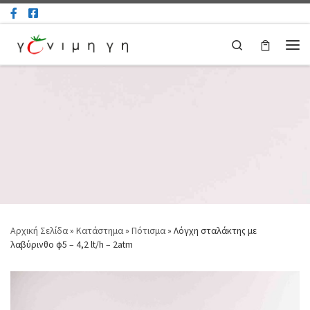
Μετάβαση στο περιεχόμενο
Search
Μεν
Αρχική Σελίδα
»
Κατάστημα
»
Πότισμα
»
Λόγχη σταλάκτης με
λαβύρινθο φ5 – 4,2 lt/h – 2atm