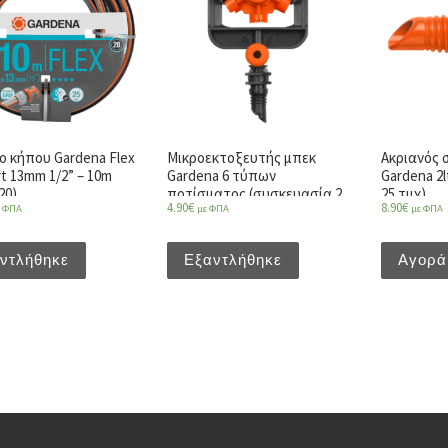
ο κήπου Gardena Flex
Μικροεκτοξευτής μπεκ
Ακριανός 
t 13mm 1/2” – 10m
Gardena 6 τύπων
Gardena 2
20)
ποτίσματος (συσκευασία 2
25 τμχ)
4.90
€
8.90
€
ε ΦΠΑ
με ΦΠΑ
με ΦΠΑ
τμχ)
ντλήθηκε
Εξαντλήθηκε
Αγορά