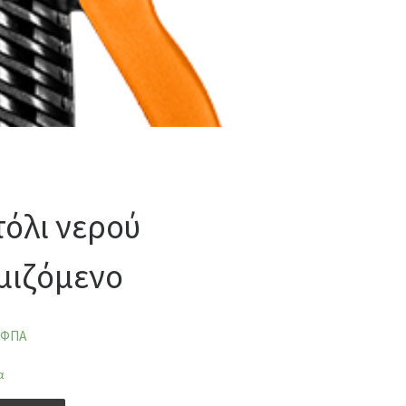
τόλι νερού
μιζόμενο
 ΦΠΑ
α