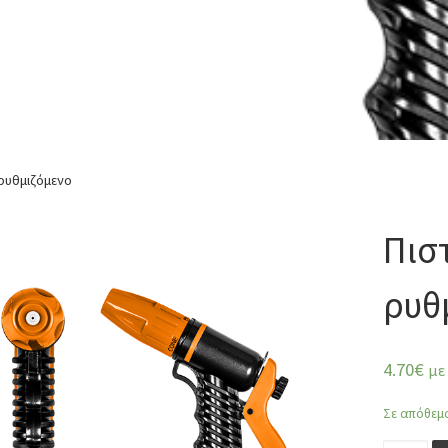
 ρυθμιζόμενο
Πισ
ρυθ
4.70
€
με
Σε απόθεμ