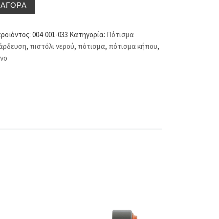
νερού ρυθμιζόμενο ποσότητα
ΑΓΟΡΆ
προϊόντος:
004-001-033
Κατηγορία:
Πότισμα
άρδευση
,
πιστόλι νερού
,
πότισμα
,
πότισμα κήπου
,
ενο