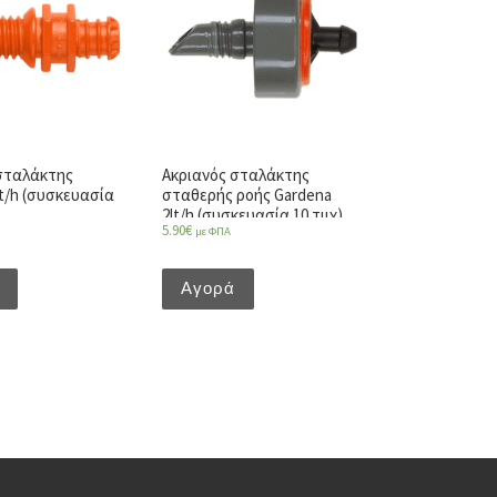
σταλάκτης
Ακριανός σταλάκτης
lt/h (συσκευασία
σταθερής ροής Gardena
2lt/h (συσκευασία 10 τμχ)
5.90
€
με ΦΠΑ
Αγορά