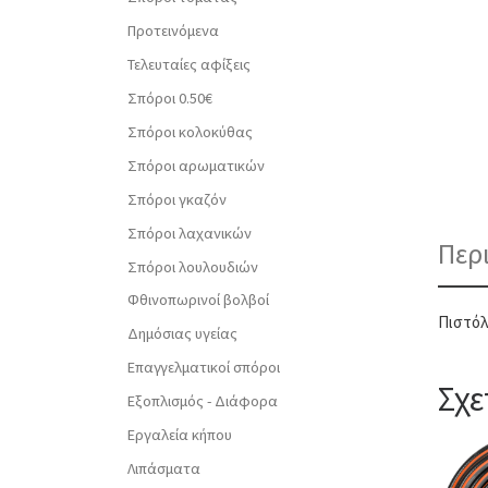
Προτεινόμενα
Τελευταίες αφίξεις
Σπόροι 0.50€
Σπόροι κολοκύθας
Σπόροι αρωματικών
Σπόροι γκαζόν
Σπόροι λαχανικών
Περ
Σπόροι λουλουδιών
Φθινοπωρινοί βολβοί
Πιστόλ
Δημόσιας υγείας
Επαγγελματικοί σπόροι
Σχε
Εξοπλισμός - Διάφορα
Εργαλεία κήπου
Λιπάσματα