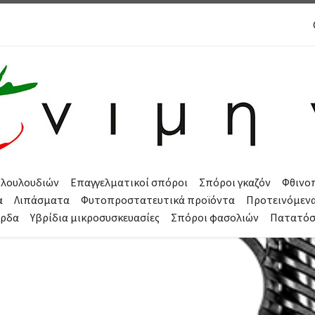
 λουλουδιών
Επαγγελματικοί σπόροι
Σπόροι γκαζόν
Φθινο
α
Λιπάσματα
Φυτοπροστατευτικά προϊόντα
Προτεινόμεν
όρδα
Υβρίδια μικροσυσκευασίες
Σπόροι φασολιών
Πατατό