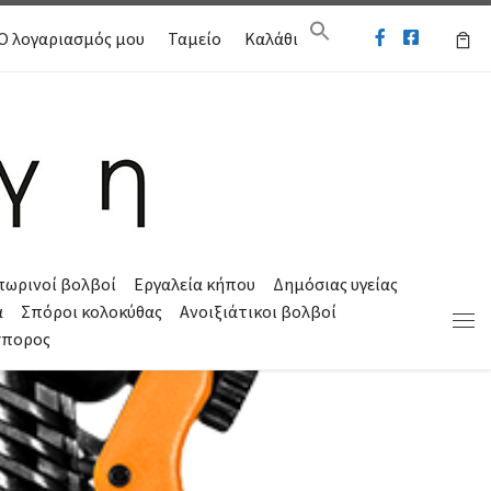
Ο λογαριασμός μου
Ταμείο
Καλάθι
πωρινοί βολβοί
Εργαλεία κήπου
Δημόσιας υγείας
α
Σπόροι κολοκύθας
Ανοιξιάτικοι βολβοί
Μεν
σπορος