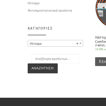
Πότισμα
Φυτοπροστατευτικά προϊόντα
ΚΑΤΗΓΟΡΊΕΣ
Λάστιχ
Comfor
Πότισμα
×
(18030-
14.50
€
μ
Αναζήτηση για:
Εξα
ΑΝΑΖΉΤΗΣΗ