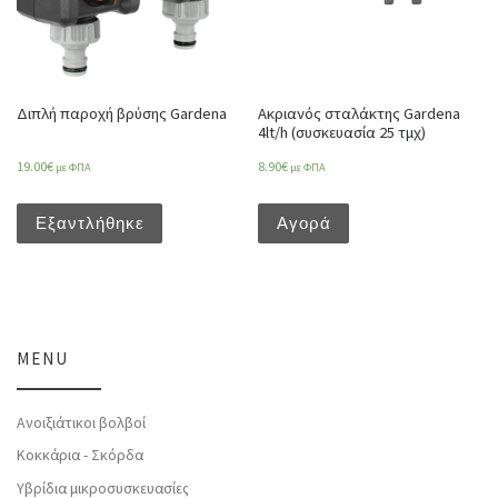
Διπλή παροχή βρύσης Gardena
Ακριανός σταλάκτης Gardena
4lt/h (συσκευασία 25 τμχ)
19.00
€
8.90
€
με ΦΠΑ
με ΦΠΑ
Εξαντλήθηκε
Αγορά
MENU
Ανοιξιάτικοι βολβοί
Κοκκάρια - Σκόρδα
Υβρίδια μικροσυσκευασίες