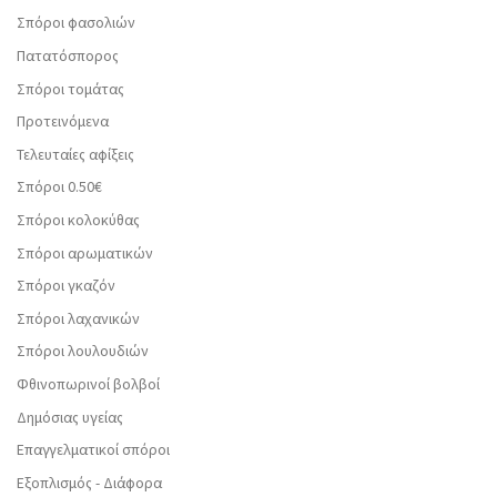
Σπόροι φασολιών
Πατατόσπορος
Σπόροι τομάτας
Προτεινόμενα
Τελευταίες αφίξεις
Σπόροι 0.50€
Σπόροι κολοκύθας
Σπόροι αρωματικών
Σπόροι γκαζόν
Σπόροι λαχανικών
Σπόροι λουλουδιών
Φθινοπωρινοί βολβοί
Δημόσιας υγείας
Επαγγελματικοί σπόροι
Εξοπλισμός - Διάφορα