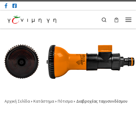
Μετάβαση στο περιεχόμενο
Search
Μεν
Αρχική Σελίδα
»
Κατάστημα
»
Πότισμα
»
Διαβροχέας ταχυσυνδέσμου