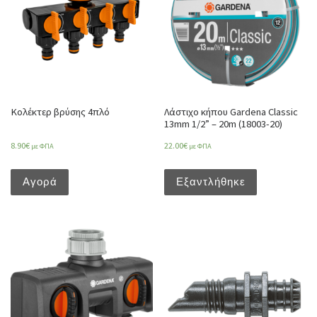
Κολέκτερ βρύσης 4πλό
Λάστιχο κήπου Gardena Classic
13mm 1/2” – 20m (18003-20)
8.90
€
22.00
€
με ΦΠΑ
με ΦΠΑ
Αγορά
Εξαντλήθηκε