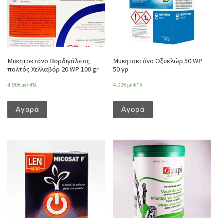
Μυκητοκτόνο Βορδιγάλειος
Μυκητοκτόνο Οξυκλώρ 50 WP
πολτός Χελλαβόρ 20 WP 100 gr
50 γρ
4.90
€
4.00
€
με ΦΠΑ
με ΦΠΑ
Αγορά
Αγορά