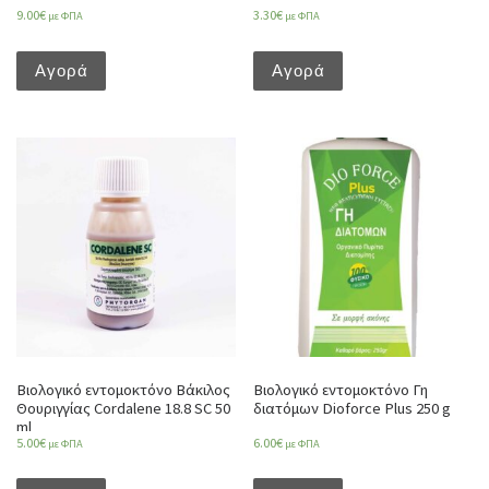
9.00
€
3.30
€
με ΦΠΑ
με ΦΠΑ
Αγορά
Αγορά
Βιολογικό εντομοκτόνο Βάκιλος
Βιολογικό εντομοκτόνο Γη
Θουριγγίας Cordalene 18.8 SC 50
διατόμων Dioforce Plus 250 g
ml
5.00
€
6.00
€
με ΦΠΑ
με ΦΠΑ