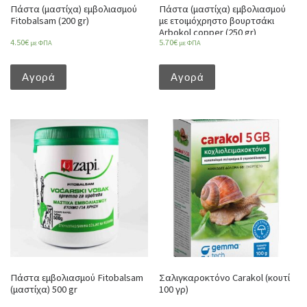
Πάστα (μαστίχα) εμβολιασμού
Πάστα (μαστίχα) εμβολιασμού
Fitobalsam (200 gr)
με ετοιμόχρηστο βουρτσάκι
Arbokol copper (250 gr)
4.50
€
5.70
€
με ΦΠΑ
με ΦΠΑ
Αγορά
Αγορά
Πάστα εμβολιασμού Fitobalsam
Σαλιγκαροκτόνο Carakol (κουτί
(μαστίχα) 500 gr
100 γρ)