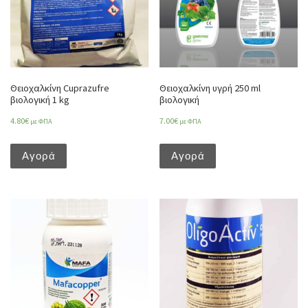
Θειοχαλκίνη Cuprazufre
Θειοχαλκίνη υγρή 250 ml
βιολογική 1 kg
βιολογική
4.80
€
7.00
€
με ΦΠΑ
με ΦΠΑ
Αγορά
Αγορά