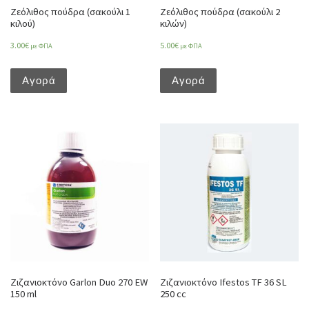
Ζεόλιθος πούδρα (σακούλι 1
Ζεόλιθος πούδρα (σακούλι 2
κιλού)
κιλών)
3.00
€
5.00
€
με ΦΠΑ
με ΦΠΑ
Αγορά
Αγορά
Ζιζανιοκτόνο Garlon Duo 270 EW
Ζιζανιοκτόνο Ifestos TF 36 SL
150 ml
250 cc