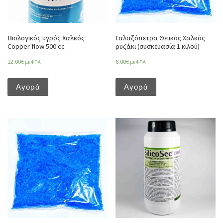
Βιολογικός υγρός Χαλκός
Γαλαζόπετρα Θειικός Χαλκός
Copper flow 500 cc
ρυζάκι (συσκευασία 1 κιλού)
12.00
€
6.00
€
με ΦΠΑ
με ΦΠΑ
Αγορά
Αγορά