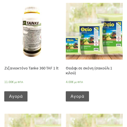
Ζιζανιοκτόνο Tanke 360 TAF 1 lt
Θειάφι σε σκόνη (σακούλι 1
κιλού)
11.00
€
4.00
€
με ΦΠΑ
με ΦΠΑ
Αγορά
Αγορά