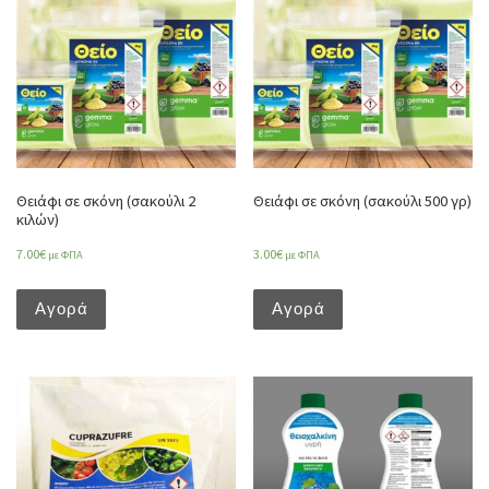
Θειάφι σε σκόνη (σακούλι 2
Θειάφι σε σκόνη (σακούλι 500 γρ)
κιλών)
7.00
€
3.00
€
με ΦΠΑ
με ΦΠΑ
Αγορά
Αγορά