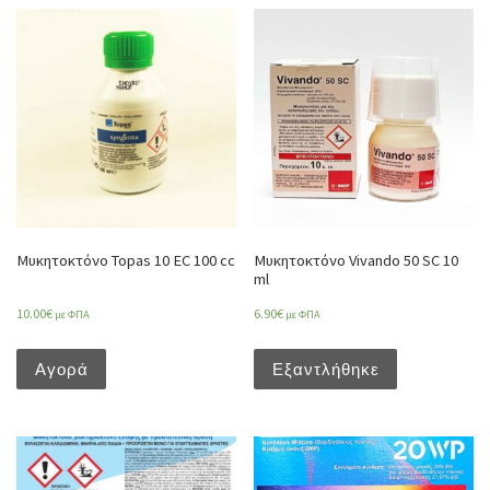
Μυκητοκτόνο Topas 10 EC 100 cc
Μυκητοκτόνο Vivando 50 SC 10
ml
10.00
€
6.90
€
με ΦΠΑ
με ΦΠΑ
Αγορά
Εξαντλήθηκε