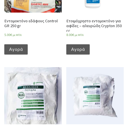
Εντομοκτόνο εδάφους Control
Ετοιμόχρηστο εντομοκτόνο για
GR 250 gr
αφίδες – αλευρώδη Crypton 350
cc
5.00
€
8.00
€
με ΦΠΑ
με ΦΠΑ
Αγορά
Αγορά