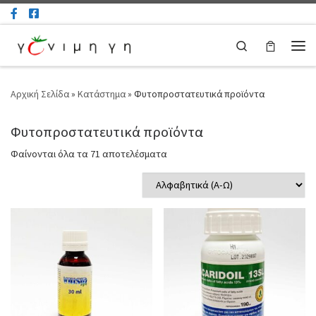
Μετάβαση στο περιεχόμενο
Search
Μεν
Αρχική Σελίδα
»
Κατάστημα
»
Φυτοπροστατευτικά προϊόντα
Φυτοπροστατευτικά προϊόντα
Φαίνονται όλα τα 71 αποτελέσματα