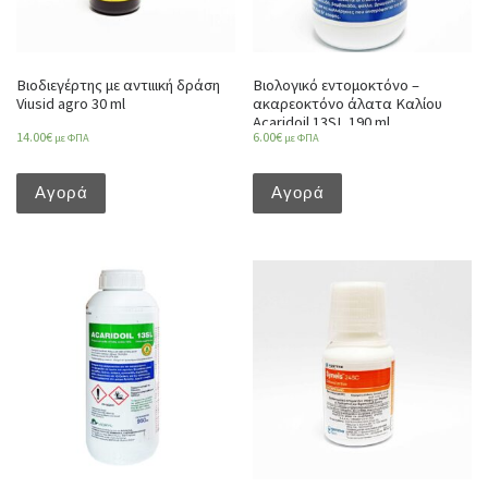
Βιοδιεγέρτης με αντιιική δράση
Βιολογικό εντομοκτόνο –
Viusid agro 30 ml
ακαρεοκτόνο άλατα Καλίου
Acaridoil 13SL 190 ml
14.00
€
6.00
€
με ΦΠΑ
με ΦΠΑ
Αγορά
Αγορά