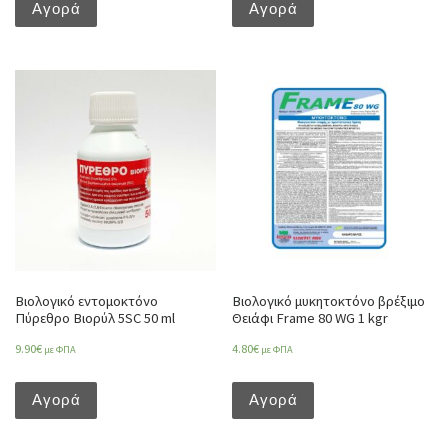
Αγορά
Αγορά
Βιολογικό εντομοκτόνο
Βιολογικό μυκητοκτόνο βρέξιμο
Πύρεθρο Βιορύλ 5SC 50 ml
Θειάφι Frame 80 WG 1 kgr
9.90
€
4.80
€
με ΦΠΑ
με ΦΠΑ
Αγορά
Αγορά