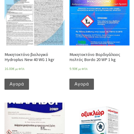
Μυκητοκτόνο βιολογικό
Μυκητοκτόνο Βορδιγάλειος
Hydroplus New 40 WG 1 kgr
πολτός Bordo 20 WP 1 kg
16.00
€
9.90
€
με ΦΠΑ
με ΦΠΑ
Αγορά
Αγορά