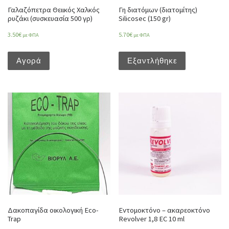
Γαλαζόπετρα Θειικός Χαλκός
Γη διατόμων (διατομίτης)
ρυζάκι (συσκευασία 500 γρ)
Silicosec (150 gr)
3.50
€
5.70
€
με ΦΠΑ
με ΦΠΑ
Αγορά
Εξαντλήθηκε
Δακοπαγίδα οικολογική Eco-
Εντομοκτόνο – ακαρεοκτόνο
Trap
Revolver 1,8 EC 10 ml