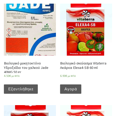
Βιολογικό μυκητοκτόνο
Βιολογικό σκεύασμα Vitaterra
Υδροξείδιο του χαλκού Jade
Ακάρεα Elexa4-SB 60 ml
40WG 50 gr
4.50
€
6.90
€
με ΦΠΑ
με ΦΠΑ
Εξαντλήθηκε
Αγορά