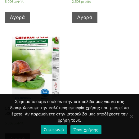
8.00
€
2.50
€
με ΦΠΑ
με ΦΠΑ
Αγορά
Αγορά
Χρησιμοποιούμε cookies στην ιστοσελίδα μας για να σας
διασφαλίσουμε την καλύτερη εμπειρία χρήσης που μπορεί να
Σαλιγκαροκτόνο Carakol (κουτί
500 γρ)
έχετε. Αν παραμείνετε στην ιστοσελίδα μας αποδέχεστε την
χρήση τους.
5.00
€
με ΦΠΑ
Συμφωνώ
Όροι χρήσης