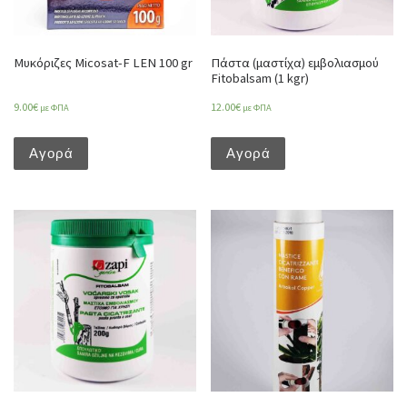
Μυκόριζες Micosat-F LEN 100 gr
Πάστα (μαστίχα) εμβολιασμού
Fitobalsam (1 kgr)
9.00
€
12.00
€
με ΦΠΑ
με ΦΠΑ
Αγορά
Αγορά