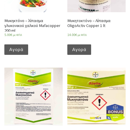
Μυκηκτόνο – λίπασμα
Μυκητοκτόνο – Λίπασμα
γλυκονικού χαλκού Mafacopper
OligoActiv Copper 1 lt
200 ml
5.00
€
14.00
€
με ΦΠΑ
με ΦΠΑ
Αγορά
Αγορά