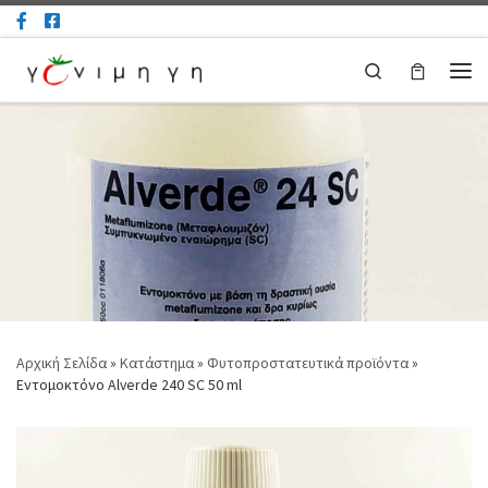
Μετάβαση στο περιεχόμενο
Search
Μεν
Αρχική Σελίδα
»
Κατάστημα
»
Φυτοπροστατευτικά προϊόντα
»
Εντομοκτόνο Alverde 240 SC 50 ml