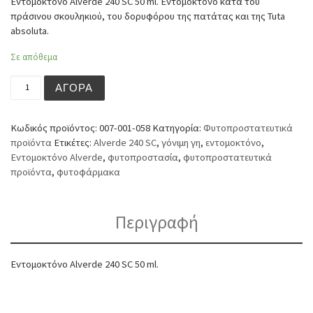
Εντομοκτόνο Alverde 240 SC 50 ml. Εντομοκτόνο κατά του
πράσινου σκουληκιού, του δορυφόρου της πατάτας και της Tuta
absoluta.
Σε απόθεμα
Εντομοκτόνο Alverde 240 SC 50 ml ποσότητα
ΑΓΟΡΆ
Κωδικός προϊόντος:
007-001-058
Κατηγορία:
Φυτοπροστατευτικά
προϊόντα
Ετικέτες:
Alverde 240 SC
,
γόνιμη γη
,
εντομοκτόνο
,
Εντομοκτόνο Alverde
,
φυτοπροστασία
,
φυτοπροστατευτικά
προϊόντα
,
φυτοφάρμακα
Περιγραφή
Εντομοκτόνο Alverde 240 SC 50 ml.