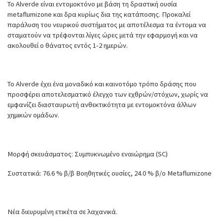
Το Alverde είναι εντομοκτόνο με βάση τη δραστική ουσία
metaflumizone και δρα κυρίως δια της κατάποσης. Προκαλεί
παράλυση του νευρικού συστήματος με αποτέλεσμα τα έντομα να
σταματούν να τρέφονται λίγες ώρες μετά την εφαρμογή και να
ακολουθεί ο θάνατος εντός 1-2 ημερών.
Το Alverde έχει ένα μοναδικό και καινοτόμο τρόπο δράσης που
προσφέρει αποτελεσματικό έλεγχο των εχθρών/στόχων, χωρίς να
εμφανίζει διασταυρωτή ανθεκτικότητα με εντομοκτόνα άλλων
χημικών ομάδων.
Μορφή σκευάσματος: Συμπυκνωμένο εναιώρημα (SC)
Συστατικά: 76.6 % β/β Βοηθητικές ουσίες, 24.0 % β/ο Metaflumizone
Νέα διευρυμένη ετικέτα σε λαχανικά.