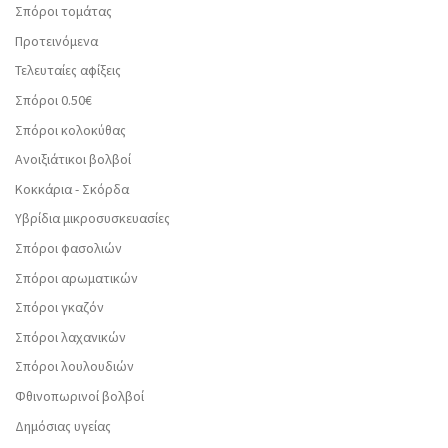
Σπόροι τομάτας
Προτεινόμενα
Τελευταίες αφίξεις
Σπόροι 0.50€
Σπόροι κολοκύθας
Ανοιξιάτικοι βολβοί
Κοκκάρια - Σκόρδα
Υβρίδια μικροσυσκευασίες
Σπόροι φασολιών
Σπόροι αρωματικών
Σπόροι γκαζόν
Σπόροι λαχανικών
Σπόροι λουλουδιών
Φθινοπωρινοί βολβοί
Δημόσιας υγείας