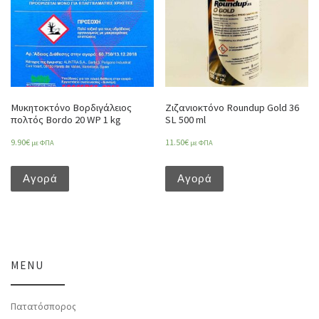
Μυκητοκτόνο Βορδιγάλειος
Ζιζανιοκτόνο Roundup Gold 36
πολτός Bordo 20 WP 1 kg
SL 500 ml
9.90
€
11.50
€
με ΦΠΑ
με ΦΠΑ
Αγορά
Αγορά
MENU
Πατατόσπορος