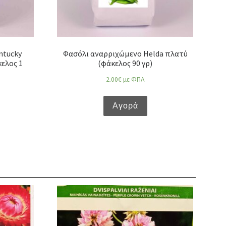
ntucky
Φασόλι αναρριχώμενο Helda πλατύ
κελος 1
(φάκελος 90 γρ)
2.00
€
με ΦΠΑ
Αγορά