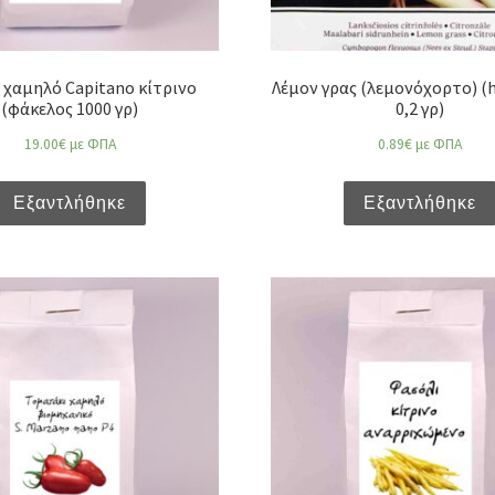
 χαμηλό Capitano κίτρινο
Λέμον γρας (λεμονόχορτο) (
(φάκελος 1000 γρ)
0,2 γρ)
19.00
€
με ΦΠΑ
0.89
€
με ΦΠΑ
Εξαντλήθηκε
Εξαντλήθηκε