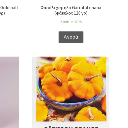
Gold ball
Φασόλι χαμηλό Garrafal enana
γρ)
(φάκελος 120 γρ)
2.00
€
με ΦΠΑ
Αγορά