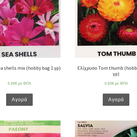
 shells mix (hobby bag 1 γρ)
Ελίχρυσο Tom thumb (hobby
γρ)
0.89
€
με ΦΠΑ
0.89
€
με ΦΠΑ
Αγορά
Αγορά