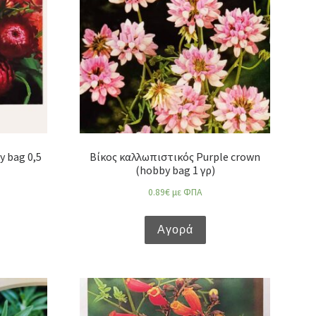
 bag 0,5
Βίκος καλλωπιστικός Purple crown
(hobby bag 1 γρ)
0.89
€
με ΦΠΑ
Αγορά