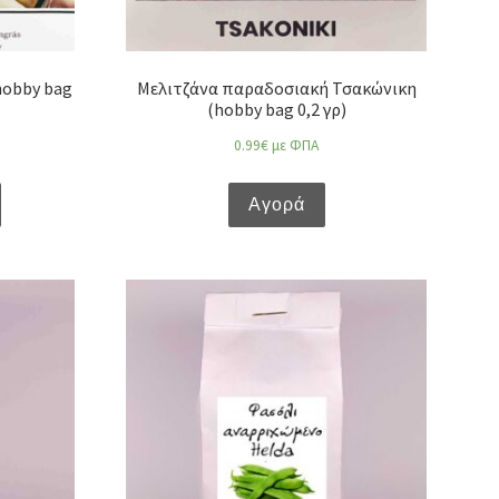
hobby bag
Μελιτζάνα παραδοσιακή Τσακώνικη
(hobby bag 0,2 γρ)
0.99
€
με ΦΠΑ
Αγορά