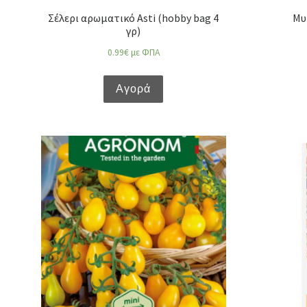
Σέλερι αρωματικό Asti (hobby bag 4
Μυ
γρ)
0.99
€
με ΦΠΑ
Αγορά