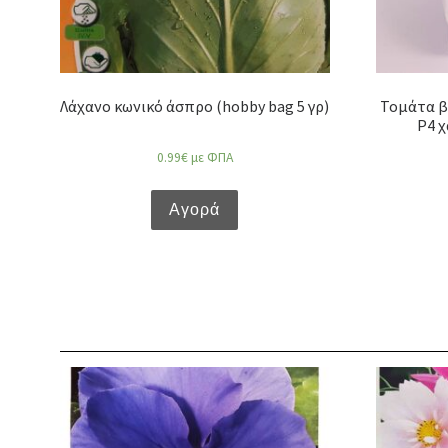
Λάχανο κωνικό άσπρο (hobby bag 5 γρ)
Τομάτα β
P4 χ
0.99
€
με ΦΠΑ
Αγορά