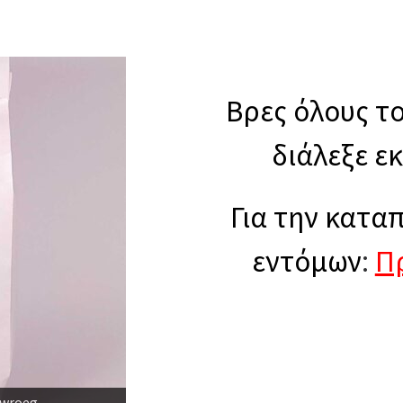
Βρες όλους τ
διάλεξε ε
Για την κατα
εντόμων
:
Π
αδοσιακό