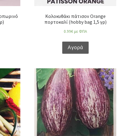
νοπωρινό
Κολοκυθάκι πάτισον Orange
ρ)
πορτοκαλί (hobby bag 1,5 γρ)
0.99
€
με ΦΠΑ
Αγορά