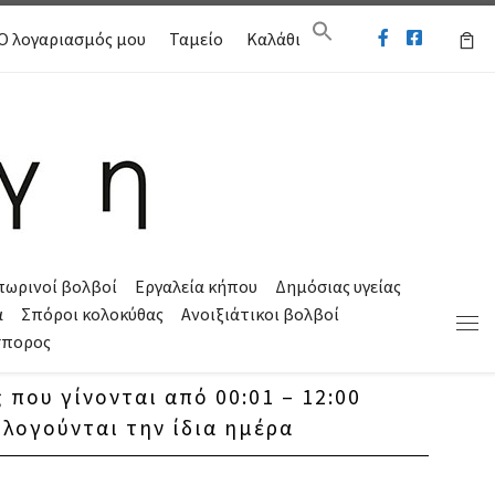
Ο λογαριασμός μου
Ταμείο
Καλάθι
πωρινοί βολβοί
Εργαλεία κήπου
Δημόσιας υγείας
α
Σπόροι κολοκύθας
Ανοιξιάτικοι βολβοί
Μεν
σπορος
 που γίνονται από 00:01 – 12:00
λογούνται την ίδια ημέρα