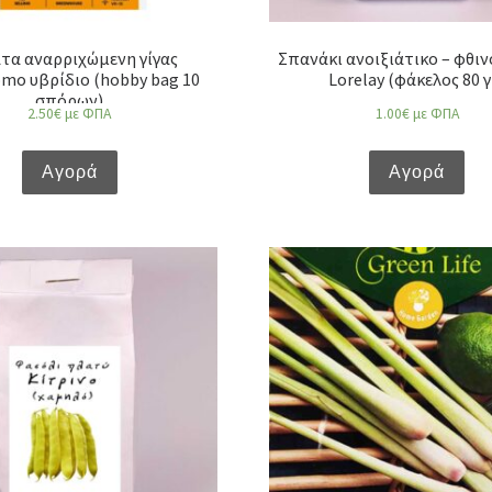
τα αναρριχώμενη γίγας
Σπανάκι ανοιξιάτικο – φθι
mo υβρίδιο (hobby bag 10
Lorelay (φάκελος 80 γ
σπόρων)
2.50
€
με ΦΠΑ
1.00
€
με ΦΠΑ
Αγορά
Αγορά