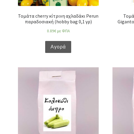
Τομάτα cherry κίτρινη αχλαδάκι Perun
Τομά
παραδοσιακή (hobby bag 0,1 γρ)
Giganto
0.89
€
με ΦΠΑ
Αγορά