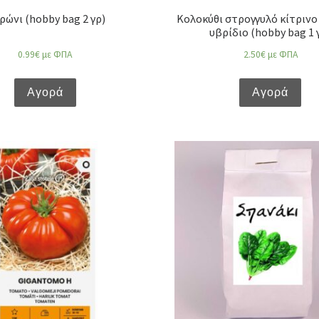
ρώνι (hobby bag 2 γρ)
Κολοκύθι στρογγυλό κίτρινο 
υβρίδιο (hobby bag 1 
0.99
€
με ΦΠΑ
2.50
€
με ΦΠΑ
Αγορά
Αγορά