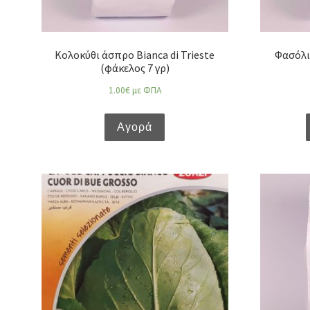
Κολοκύθι άσπρο Bianca di Trieste
Φασόλι
(φάκελος 7 γρ)
1.00
€
με ΦΠΑ
Αγορά