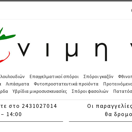
 λουλουδιών
Επαγγελματικοί σπόροι
Σπόροι γκαζόν
Φθινο
α
Λιπάσματα
Φυτοπροστατευτικά προϊόντα
Προτεινόμεν
όρδα
Υβρίδια μικροσυσκευασίες
Σπόροι φασολιών
Πατατό
στε στο 2431027014
Οι παραγγελίες
 – 14:00
θα δρομο