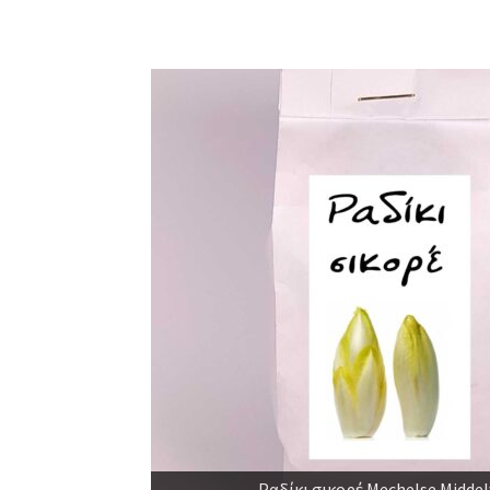
Σέλερι κατσαρό Zwolse Krul παρ