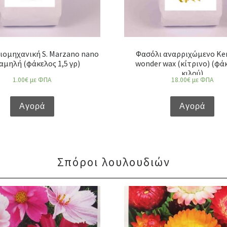
ιομηχανική S. Marzano nano
Φασόλι αναρριχώμενο Ke
αμηλή (φάκελος 1,5 γρ)
wonder wax (κίτρινο) (φά
κιλού)
1.00
€
με ΦΠΑ
18.00
€
με ΦΠΑ
Αγορά
Αγορά
Σπόροι λουλουδιών