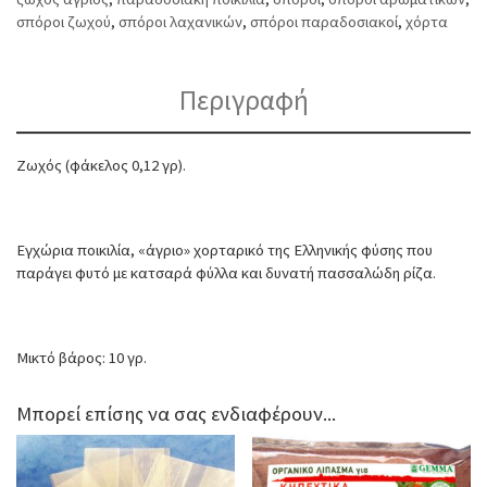
σπόροι ζωχού
,
σπόροι λαχανικών
,
σπόροι παραδοσιακοί
,
χόρτα
Περιγραφή
Ζωχός (φάκελος 0,12 γρ).
Εγχώρια ποικιλία, «άγριο» χορταρικό της Ελληνικής φύσης που
παράγει φυτό με κατσαρά φύλλα και δυνατή πασσαλώδη ρίζα.
Μικτό βάρος: 10 γρ.
Μπορεί επίσης να σας ενδιαφέρουν...