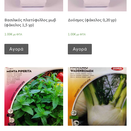
Βασιλικός πλατύφυλλος μωβ
Δυόσμος (φάκελος 0,20 γρ)
(φάκελος 1,5 γρ)
1.00
€
1.00
€
με ΦΠΑ
με ΦΠΑ
Αγορά
Αγορά