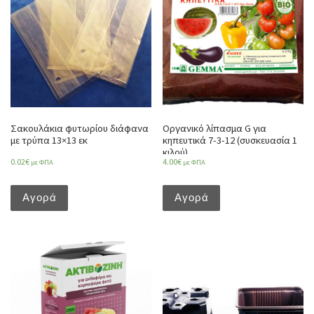
Σακουλάκια φυτωρίου διάφανα
Οργανικό λίπασμα G για
με τρύπα 13×13 εκ
κηπευτικά 7-3-12 (συσκευασία 1
κιλού)
0.02
€
4.00
€
με ΦΠΑ
με ΦΠΑ
Αγορά
Αγορά