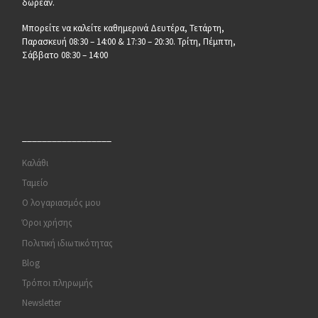
δωρεάν.
Μπορείτε να καλείτε καθημερινά Δευτέρα, Τετάρτη,
Παρασκευή 08:30 – 14:00 & 17:30 – 20:30. Τρίτη, Πέμπτη,
Σάββατο 08:30 – 14:00
__________________
Καλάθι
Ταμείο
Ο λογαριασμός μου
Όροι χρήσης
Πολιτική ιδιωτικότητας
Blog
Τρόποι πληρωμής
Newsletter