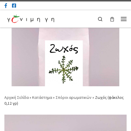
Μετάβαση στο περιεχόμενο
Search
Μεν
Αρχική Σελίδα
»
Κατάστημα
»
Σπόροι αρωματικών
»
Ζωχός (φάκελος
0,12 γρ)