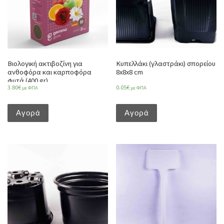
Βιολογική ακτιβοζίνη για
Κυπελλάκι (γλαστράκι) σπορείου
ανθοφόρα και καρποφόρα
8x8x8 cm
φυτά (400 gr)
3.80
€
0.05
€
με ΦΠΑ
με ΦΠΑ
Αγορά
Αγορά