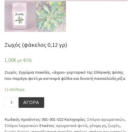
Ζωχός (φάκελος 0,12 γρ)
1.00
€
με ΦΠΑ
Ζωχός. Εγχώρια ποικιλία, «άγριο» χορταρικό της Ελληνικής φύσης
που παράγει φυτό με κατσαρά φύλλα και δυνατή πασσαλώδη ρίζα.
Σε απόθεμα
Ζωχός (φάκελος 0,12 γρ) ποσότητα
ΑΓΟΡΆ
Κωδικός προϊόντος:
001-001-022
Κατηγορίες:
Σπόροι αρωματικών
,
Σπόροι λαχανικών
Ετικέτες:
αρωματικά φυτά
,
γόνιμη γη
,
ζωχός
,
ζωχός άγριος
,
παραδοσιακή ποικιλία
,
σπόροι
,
σπόροι αρωματικών
,