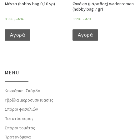
Μέντα (hobby bag 0,10 γρ)
Φινόκιο (μάραθος) wadenromen
(hobby bag 7 gr)
0.99
€
0.99
€
με ΦΠΑ
με ΦΠΑ
Αγορά
Αγορά
MENU
Κοκκάρια - Σκόρδα
Υβρίδια μικροσυσκευασίες
Σπόροι φασολιών
Πατατόσπορος
Σπόροι τομάτας
Προτεινόμενα