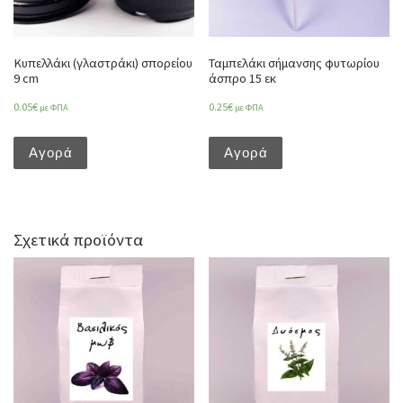
Κυπελλάκι (γλαστράκι) σπορείου
Ταμπελάκι σήμανσης φυτωρίου
9 cm
άσπρο 15 εκ
0.05
€
0.25
€
με ΦΠΑ
με ΦΠΑ
Αγορά
Αγορά
Σχετικά προϊόντα