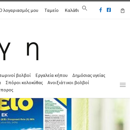
Ο λογαριασμός μου
Ταμείο
Καλάθι
πωρινοί βολβοί
Εργαλεία κήπου
Δημόσιας υγείας
α
Σπόροι κολοκύθας
Ανοιξιάτικοι βολβοί
Μεν
σπορος