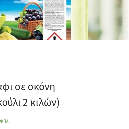
άφι σε σκόνη
ούλι 2 κιλών)
 ΦΠΑ