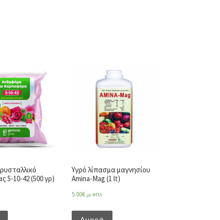
ρυσταλλικό
Υγρό λίπασμα μαγνησίου
 5-10-42 (500 γρ)
Amina-Mag (1 lt)
5.00
€
με ΦΠΑ
Αγορά