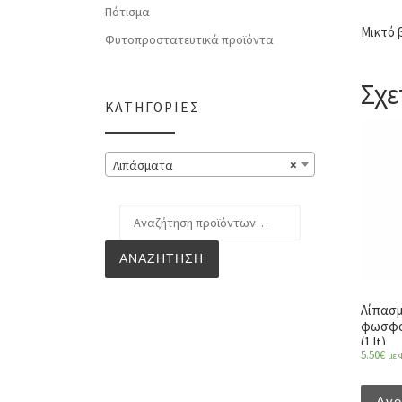
Πότισμα
Μικτό 
Φυτοπροστατευτικά προϊόντα
Σχε
ΚΑΤΗΓΟΡΊΕΣ
Λιπάσματα
×
Αναζήτηση για:
ΑΝΑΖΉΤΗΣΗ
Λίπασμ
φωσφορ
(1 lt)
5.50
€
με 
Αγ