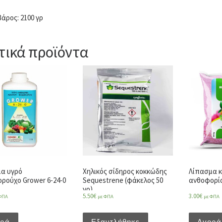
βάρος: 2100 γρ
τικά προϊόντα
α υγρό
Χηλικός σίδηρος κοκκώδης
Λίπασμα κ
ούχο Grower 6-24-0
Sequestrene (φάκελος 50
ανθοφορίας
γρ)
5.50
€
3.00
€
ΦΠΑ
με ΦΠΑ
με ΦΠΑ
ορά
Εξαντλήθηκε
Αγορά