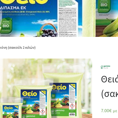
κόνη (σακούλι 2 κιλών)
Θει
(σακ
7.00
€
με