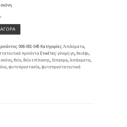
 σκόνη.
α
ε σκόνη (σακούλι 2 κιλών) ποσότητα
ΑΓΟΡΆ
προϊόντος:
006-001-045
Κατηγορίες:
Λιπάσματα
,
τατευτικά προϊόντα
Ετικέτες:
γόνιμη γη
,
θειάφι
,
 σκόνη
,
θείο
,
θείο επίπασης
,
λίπασμα
,
λιπάσματα
,
όνο
,
φυτοπροστασία
,
φυτοπροστατευτικά