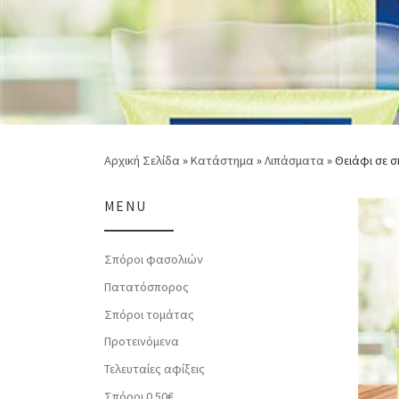
Αρχική Σελίδα
»
Κατάστημα
»
Λιπάσματα
»
Θειάφι σε σ
MENU
Σπόροι φασολιών
Πατατόσπορος
Σπόροι τομάτας
Προτεινόμενα
Τελευταίες αφίξεις
Σπόροι 0.50€