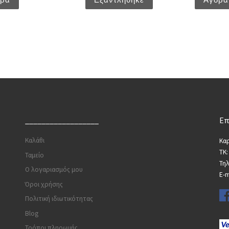
__________________
Επ
Καλάθι
Καρ
ΤΚ:
Ταμείο
Τη
Ο λογαριασμός μου
E-m
Όροι χρήσης
Πολιτική ιδιωτικότητας
Blog
Τρόποι πληρωμής