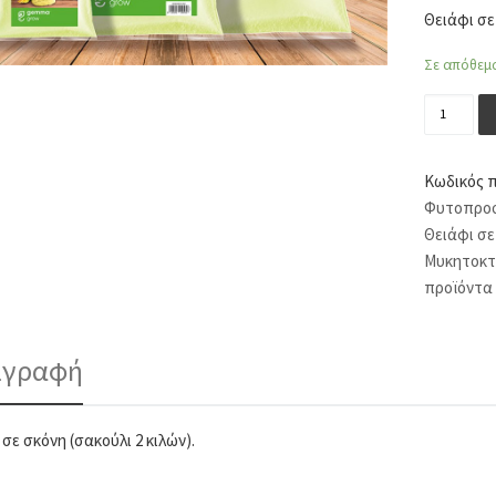
Θειάφι σε
Σε απόθεμ
Θειάφι σ
Κωδικός 
Φυτοπροσ
Θειάφι σε
Μυκητοκτ
προϊόντα
ιγραφή
σε σκόνη (σακούλι 2 κιλών).