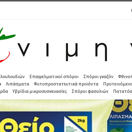
 λουλουδιών
Επαγγελματικοί σπόροι
Σπόροι γκαζόν
Φθινο
α
Λιπάσματα
Φυτοπροστατευτικά προϊόντα
Προτεινόμεν
όρδα
Υβρίδια μικροσυσκευασίες
Σπόροι φασολιών
Πατατό