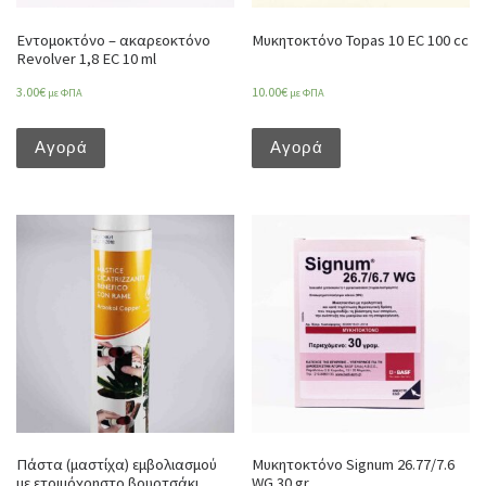
Εντομοκτόνο – ακαρεοκτόνο
Μυκητοκτόνο Topas 10 EC 100 cc
Revolver 1,8 EC 10 ml
3.00
€
10.00
€
με ΦΠΑ
με ΦΠΑ
Αγορά
Αγορά
Πάστα (μαστίχα) εμβολιασμού
Μυκητοκτόνο Signum 26.77/7.6
με ετοιμόχρηστο βουρτσάκι
WG 30 gr