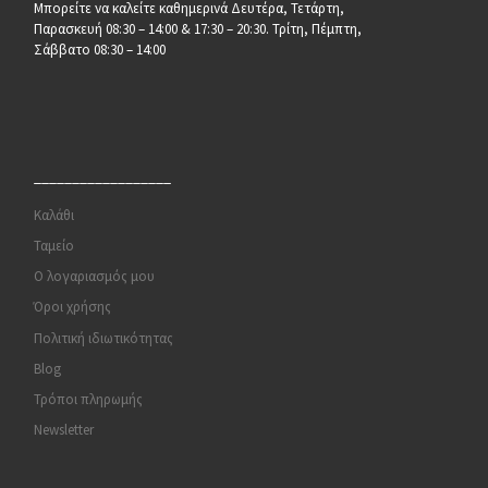
Μπορείτε να καλείτε καθημερινά Δευτέρα, Τετάρτη,
Παρασκευή 08:30 – 14:00 & 17:30 – 20:30. Τρίτη, Πέμπτη,
Σάββατο 08:30 – 14:00
__________________
Καλάθι
Ταμείο
Ο λογαριασμός μου
Όροι χρήσης
Πολιτική ιδιωτικότητας
Blog
Τρόποι πληρωμής
Newsletter