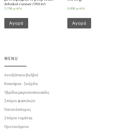
Arbokol copper (250 gr)
5.70
€
6.80
€
με ΦΠΑ
με ΦΠΑ
Αγορά
Αγορά
MENU
Ανοιξιάτικοι βολβοί
Κοκκάρια - Σκόρδα
Υβρίδια μικροσυσκευασίες
Σπόροι φασολιών
Πατατόσπορος
Σπόροι τομάτας
Προτεινόμενα