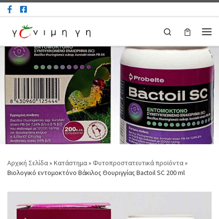
Μετάβαση στο περιεχόμενο
Search
Μεν
Αρχική Σελίδα
»
Κατάστημα
»
Φυτοπροστατευτικά προϊόντα
»
Βιολογικό εντομοκτόνο Βάκιλος Θουριγγίας Bactoil SC 200 ml