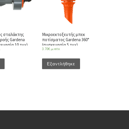
ς σταλάκτης
Μικροεκτοξευτής μπεκ
ροής Gardena
ποτίσματος Gardena 360°
κευασία 10 τμχ)
(συσκευασία 5 τμχ)
3.70
€
Α
με ΦΠΑ
Εξαντλήθηκε