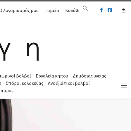
Ο λογαριασμός μου
Ταμείο
Καλάθι
πωρινοί βολβοί
Εργαλεία κήπου
Δημόσιας υγείας
α
Σπόροι κολοκύθας
Ανοιξιάτικοι βολβοί
Μεν
σπορος