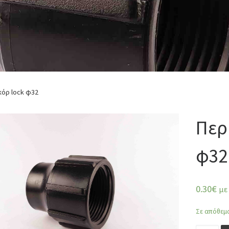
κόρ lock φ32
Περ
φ32
0.30
€
με
Σε απόθεμ