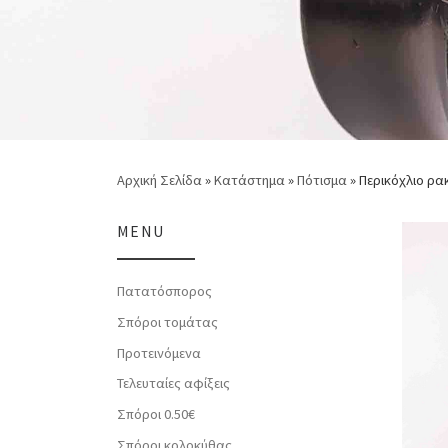
Αρχική Σελίδα
»
Κατάστημα
»
Πότισμα
»
Περικόχλιο ρα
MENU
Πατατόσπορος
Σπόροι τομάτας
Προτεινόμενα
Τελευταίες αφίξεις
Σπόροι 0.50€
Σπόροι κολοκύθας