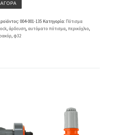
ιο ρακόρ lock φ32 ποσότητα
ΑΓΟΡΆ
προϊόντος:
004-001-135
Κατηγορία:
Πότισμα
lock
,
άρδευση
,
αυτόματο πότισμα
,
περικόχλιο
,
ρακόρ
,
φ32