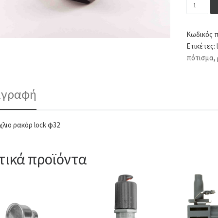
Περικόχλ
Κωδικός 
Ετικέτες:
πότισμα
,
ιγραφή
χλιο ρακόρ lock φ32
τικά προϊόντα