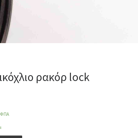
ικόχλιο ρακόρ lock
 ΦΠΑ
α