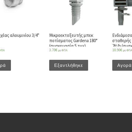
χέας αλουμινίου 3/4”
Μικροεκτοξευτής μπεκ
Ενδιάμεσο
ποτίσματος Gardena 180°
σταθερής 
(συσκευασία 5 τμχ)
2lt/h (συσ
3.70
€
10.90
€
ΦΠΑ
με ΦΠΑ
με ΦΠ
ορά
Εξαντλήθηκε
Αγορά