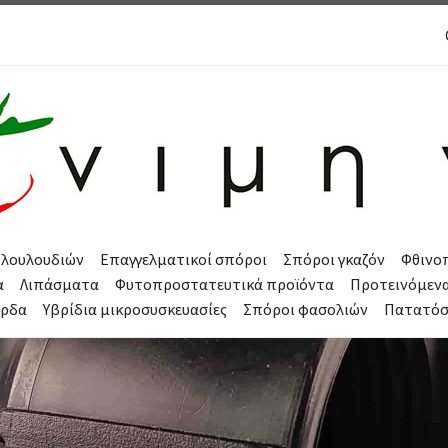
 λουλουδιών
Επαγγελματικοί σπόροι
Σπόροι γκαζόν
Φθινο
α
Λιπάσματα
Φυτοπροστατευτικά προϊόντα
Προτεινόμεν
όρδα
Υβρίδια μικροσυσκευασίες
Σπόροι φασολιών
Πατατό