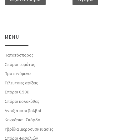
MENU
Πατατόσπορος
Σπόροι τομάτας
Προτεινόμενα
Τελευταίες αφίξεις
Σπόροι 0.50€
Σπόροι κολοκύθας
Ανοιξιάτικοι βολβοί
Κοκκάρια - Σκόρδα
Υβρίδια μικροσυσκευασίες
Σπόροι φασολιών