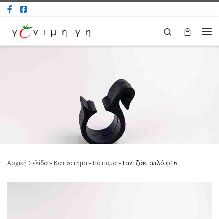
Μετάβαση στο περιεχόμενο
Search
Μεν
Αρχική Σελίδα
»
Κατάστημα
»
Πότισμα
»
Γαντζάκι απλό φ16