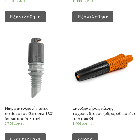
16.50
€
19.00
€
με ΦΠΑ
με ΦΠΑ
Εξαντλήθηκε
Εξαντλήθηκε
Μικροεκτοξευτής μπεκ
Εκτοξευτήρας πίεσης
ποτίσματος Gardena 180°
ταχυσυνδέσμου (υδρορυθμιστής)
(συσκευασία 5 τμχ)
πορτοκαλί
3.70
€
1.40
€
με ΦΠΑ
με ΦΠΑ
Εξαντλήθηκε
Αγορά