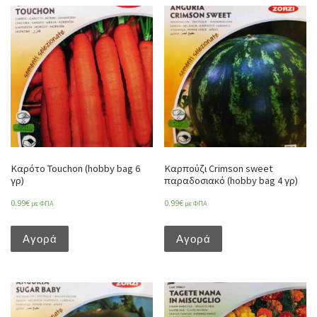
Καρότο Touchon (hobby bag 6
Καρπούζι Crimson sweet
γρ)
παραδοσιακό (hobby bag 4 γρ)
0.99
€
0.99
€
με ΦΠΑ
με ΦΠΑ
Αγορά
Αγορά