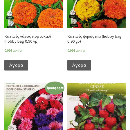
Κατιφές νάνος πορτοκαλί
Κατιφές ψηλός mix (hobby bag
(hobby bag 0,90 γρ)
0,90 γρ)
0.99
€
0.99
€
με ΦΠΑ
με ΦΠΑ
Αγορά
Αγορά
Προσφορά!