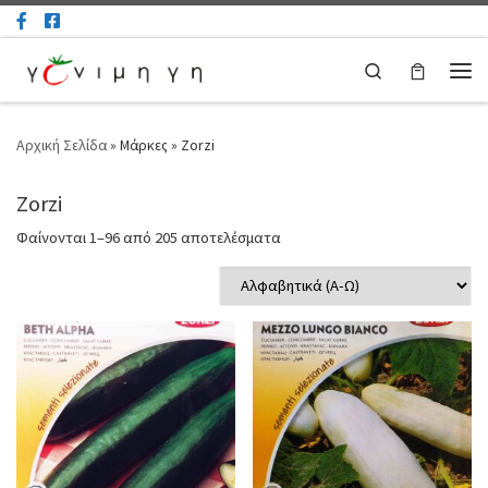
Μετάβαση στο περιεχόμενο
Search
Μεν
Αρχική Σελίδα
»
Μάρκες
»
Zorzi
Zorzi
Φαίνονται 1–96 από 205 αποτελέσματα