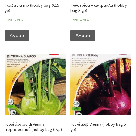
Γκαζάνια mix (hobby bag 0,15
Γλυστρίδα – αντράκλα (hobby
γρ)
bag 3 γρ)
0.99
€
0.99
€
με ΦΠΑ
με ΦΠΑ
Αγορά
Αγορά
Γουλί άσπρο di Vienna
Γουλί μωβ Vienna (hobby bag 5
παραδοσιακό (hobby bag 6 γρ)
γρ)