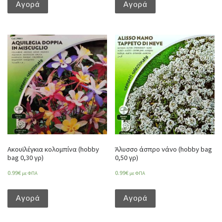
Αγορά
Αγορά
Ακουϊλέγκια κολομπίνα (hobby
Άλυσσο άσπρο νάνο (hobby bag
bag 0,30 γρ)
0,50 γρ)
0.99
€
0.99
€
με ΦΠΑ
με ΦΠΑ
Αγορά
Αγορά