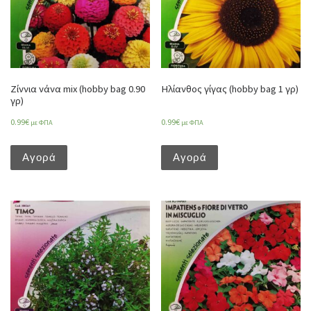
Ζίννια νάνα mix (hobby bag 0.90
Ηλίανθος γίγας (hobby bag 1 γρ)
γρ)
0.99
€
0.99
€
με ΦΠΑ
με ΦΠΑ
Αγορά
Αγορά