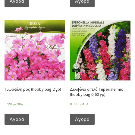
Αγορά
Αγορά
Γυψοφίλη ροζ (hobby bag 2 γρ)
Δελφίνιο διπλό Imperiale mix
(hobby bag 0,60 γρ)
0.99
€
0.99
€
με ΦΠΑ
με ΦΠΑ
Αγορά
Αγορά