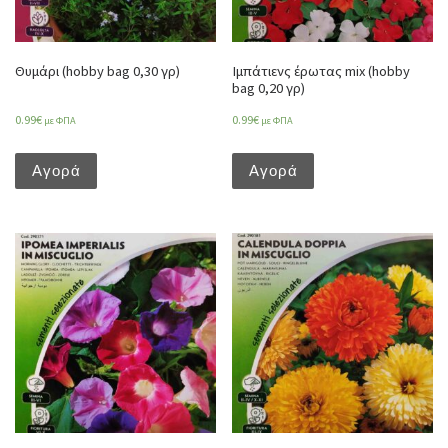
Θυμάρι (hobby bag 0,30 γρ)
Ιμπάτιενς έρωτας mix (hobby
bag 0,20 γρ)
0.99
€
0.99
€
με ΦΠΑ
με ΦΠΑ
Αγορά
Αγορά