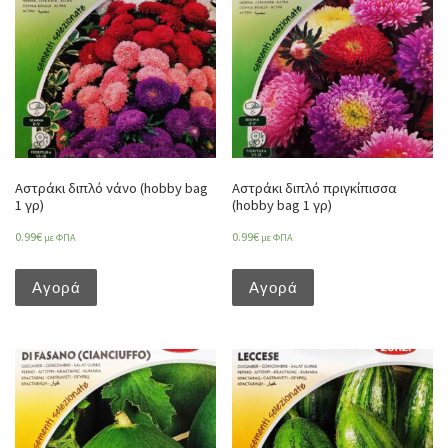
Αστράκι διπλό νάνο (hobby bag
Αστράκι διπλό πριγκίπισσα
1 γρ)
(hobby bag 1 γρ)
0.99
€
0.99
€
με ΦΠΑ
με ΦΠΑ
Αγορά
Αγορά