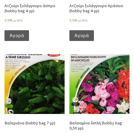
Ατζούρι ξυλάγγουρο άσπρο
Ατζούρι ξυλάγγουρο πράσινο
(hobby bag 4 γρ)
(hobby bag 4 γρ)
0.99
€
0.99
€
με ΦΠΑ
με ΦΠΑ
Αγορά
Αγορά
Βαλεριάνα (hobby bag 7 γρ)
Βαλσαμίνα διπλή (hobby bag
0,50 γρ)