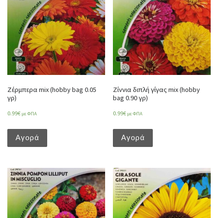
Ζέρμπερα mix (hobby bag 0.05
Ζίννια διπλή γίγας mix (hobby
γρ)
bag 0.90 γρ)
0.99
€
0.99
€
με ΦΠΑ
με ΦΠΑ
Αγορά
Αγορά