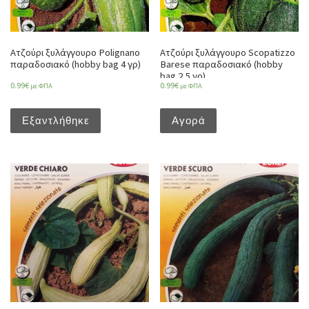
Ατζούρι ξυλάγγουρο Polignano
Ατζούρι ξυλάγγουρο Scopatizzo
παραδοσιακό (hobby bag 4 γρ)
Barese παραδοσιακό (hobby
bag 2,5 γρ)
0.99
€
0.99
€
με ΦΠΑ
με ΦΠΑ
Εξαντλήθηκε
Αγορά