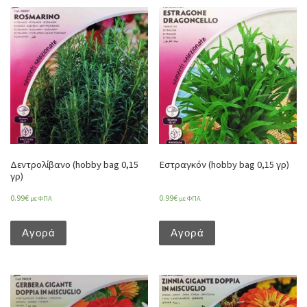
Δεντρολίβανο (hobby bag 0,15
Εστραγκόν (hobby bag 0,15 γρ)
γρ)
0.99
€
0.99
€
με ΦΠΑ
με ΦΠΑ
Αγορά
Αγορά