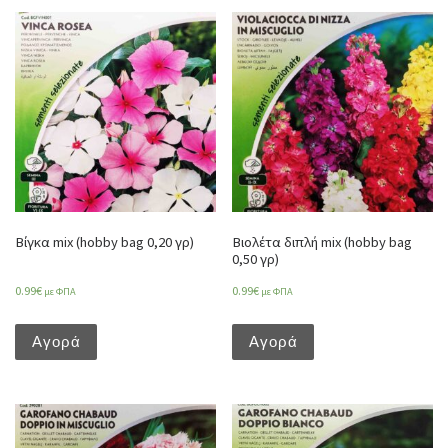
Βίγκα mix (hobby bag 0,20 γρ)
Βιολέτα διπλή mix (hobby bag
0,50 γρ)
0.99
€
0.99
€
με ΦΠΑ
με ΦΠΑ
Αγορά
Αγορά