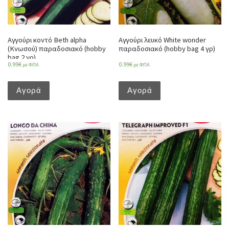
Αγγούρι κοντό Beth alpha
Αγγούρι λευκό White wonder
(Κνωσού) παραδοσιακό (hobby
παραδοσιακό (hobby bag 4 γρ)
bag 2 γρ)
0.99
€
0.99
€
με ΦΠΑ
με ΦΠΑ
Αγορά
Αγορά