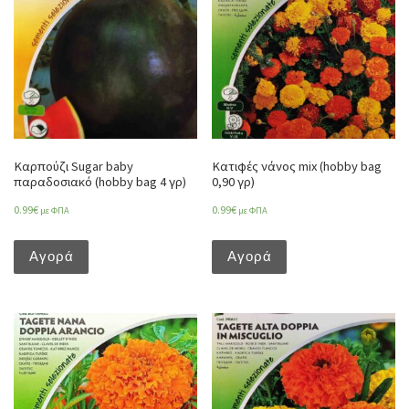
Καρπούζι Sugar baby
Κατιφές νάνος mix (hobby bag
παραδοσιακό (hobby bag 4 γρ)
0,90 γρ)
0.99
€
0.99
€
με ΦΠΑ
με ΦΠΑ
Αγορά
Αγορά