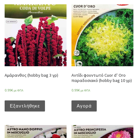
Αμάρανθος (hobby bag 3 γρ)
Αντίδι φουντωτό Cuor d’ Oro
παραδοσιακό (hobby bag 10 γρ)
0.99
€
0.99
€
με ΦΠΑ
με ΦΠΑ
Εξαντλήθηκε
Αγορά