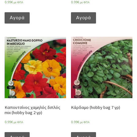
0.99
€
0.99
€
με ΦΠΑ
με ΦΠΑ
Αγορά
Αγορά
Καπουτσίνος χαμηλός διπλός
Κάρδαμο (hobby bag 7 γρ)
mix (hobby bag 2 γρ)
0.99
€
0.99
€
με ΦΠΑ
με ΦΠΑ