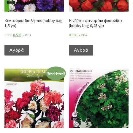
Κενταύρια διπλή mix (hobby bag
Κινέζικο φαναράκι φυσαλίδα
1,5 γρ)
(hobby bag 0,45 γρ)
0.99
€
0.59
€
0.99
€
με ΦΠΑ
με ΦΠΑ
Αγορά
Αγορά
Προσφορά!