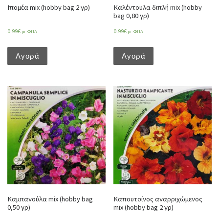
Ιπομέα mix (hobby bag 2 γρ)
Καλέντουλα διπλή mix (hobby
bag 0,80 γρ)
0.99
€
0.99
€
με ΦΠΑ
με ΦΠΑ
Αγορά
Αγορά
Καμπανούλα mix (hobby bag
Καπουτσίνος αναρριχώμενος
0,50 γρ)
mix (hobby bag 2 γρ)