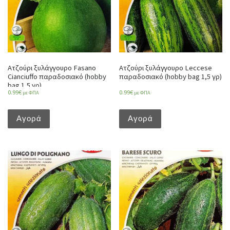
Ατζούρι ξυλάγγουρο Fasano
Ατζούρι ξυλάγγουρο Leccese
Cianciuffo παραδοσιακό (hobby
παραδοσιακό (hobby bag 1,5 γρ)
bag 1,5 γρ)
0.99
€
0.99
€
με ΦΠΑ
με ΦΠΑ
Αγορά
Αγορά