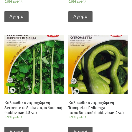
0.99
€
0.99
€
με ΦΠΑ
με ΦΠΑ
Αγορά
Αγορά
Κολοκύθα αναρριχώμενη
Κολοκύθα αναρριχώμενη
Serpente di Sicilia παραδοσιακή
Trompeta d’ Albenga
(hobby bag 4.5 γρ)
παραδοσιακή (hobby bag 2 γρ)
0.99
€
0.99
€
με ΦΠΑ
με ΦΠΑ