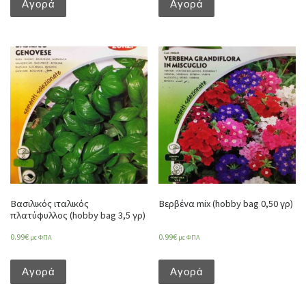
Αγορά
Αγορά
Βασιλικός ιταλικός
Βερβένα mix (hobby bag 0,50 γρ)
πλατύφυλλος (hobby bag 3,5 γρ)
0.99
€
0.99
€
με ΦΠΑ
με ΦΠΑ
Αγορά
Αγορά