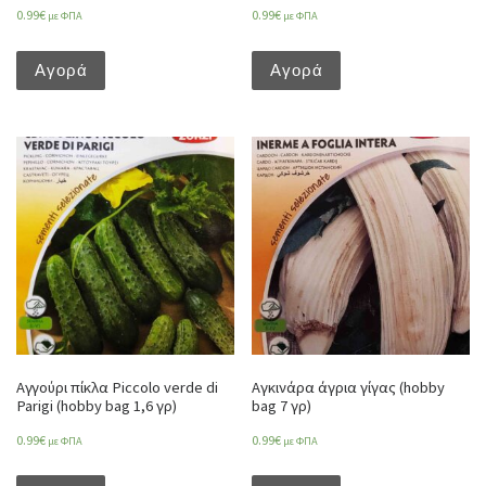
0.99
€
0.99
€
με ΦΠΑ
με ΦΠΑ
Αγορά
Αγορά
Αγγούρι πίκλα Piccolo verde di
Αγκινάρα άγρια γίγας (hobby
Parigi (hobby bag 1,6 γρ)
bag 7 γρ)
0.99
€
0.99
€
με ΦΠΑ
με ΦΠΑ