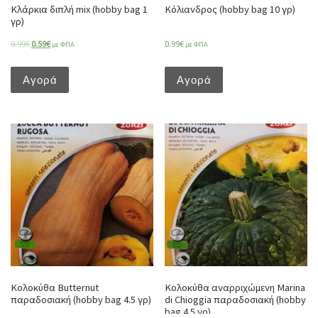
Κλάρκια διπλή mix (hobby bag 1
Κόλιανδρος (hobby bag 10 γρ)
γρ)
0.99
€
0.59
€
0.99
€
με ΦΠΑ
με ΦΠΑ
Αγορά
Αγορά
Κολοκύθα Butternut
Κολοκύθα αναρριχώμενη Marina
παραδοσιακή (hobby bag 4.5 γρ)
di Chioggia παραδοσιακή (hobby
bag 4.5 γρ)