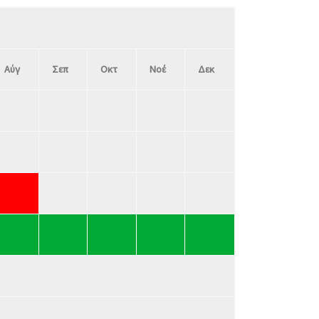
Αύγ
Σεπ
Οκτ
Νοέ
Δεκ