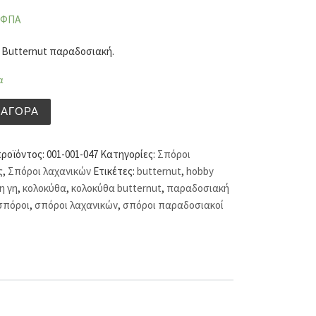
 ΦΠΑ
 Butternut παραδοσιακή.
α
 Butternut παραδοσιακή (hobby bag 4.5 γρ) ποσότητα
ΑΓΟΡΆ
προϊόντος:
001-001-047
Κατηγορίες:
Σπόροι
ς
,
Σπόροι λαχανικών
Ετικέτες:
butternut
,
hobby
η γη
,
κολοκύθα
,
κολοκύθα butternut
,
παραδοσιακή
σπόροι
,
σπόροι λαχανικών
,
σπόροι παραδοσιακοί