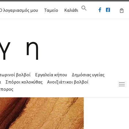
Ο λογαριασμός μου
Ταμείο
Καλάθι
πωρινοί βολβοί
Εργαλεία κήπου
Δημόσιας υγείας
α
Σπόροι κολοκύθας
Ανοιξιάτικοι βολβοί
Μεν
σπορος