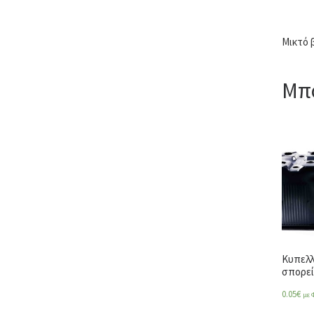
Μικτό 
Μπο
Κυπελλ
σπορεί
0.05
€
με 