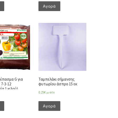
Αγορά
λίπασμα G για
Ταμπελάκι σήμανσης
 7-3-12
φυτωρίου άσπρο 15 εκ
α 1 κιλού)
0.25
€
με ΦΠΑ
Αγορά