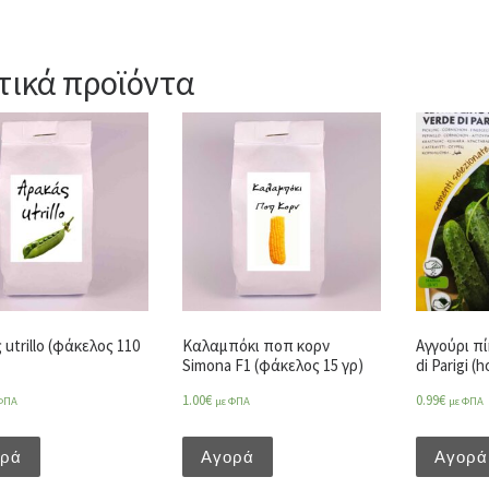
τικά προϊόντα
utrillo (φάκελος 110
Καλαμπόκι ποπ κορν
Αγγούρι πί
Simona F1 (φάκελος 15 γρ)
di Parigi (
1.00
€
0.99
€
ΦΠΑ
με ΦΠΑ
με ΦΠΑ
ορά
Αγορά
Αγορά