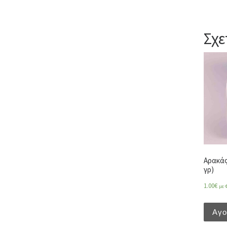
Σχε
Αρακάς 
γρ)
1.00
€
με 
Αγ