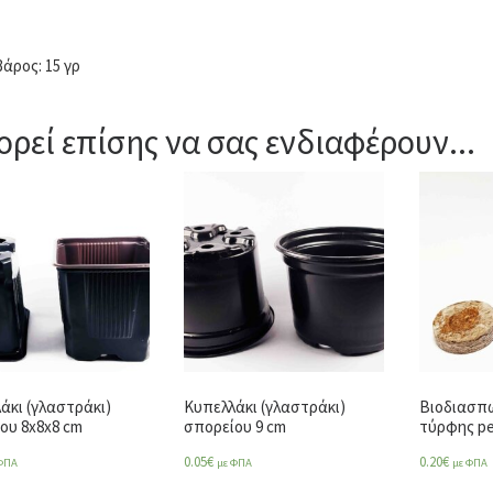
βάρος: 15 γρ
ρεί επίσης να σας ενδιαφέρουν...
άκι (γλαστράκι)
Κυπελλάκι (γλαστράκι)
Βιοδιασπώ
ου 8x8x8 cm
σπορείου 9 cm
τύρφης pe
0.05
€
0.20
€
ΦΠΑ
με ΦΠΑ
με ΦΠΑ