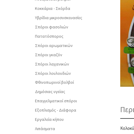
Κοκκάρια - Σκόρδα
Υβρίδια μικροσυσκευασίες
Σπόροι φασολιών
Πατατόσπορος
Σπόροι αρωματικών
Σπόροι γκαζόν
Σπόροι λαχανικών
Σπόροι λουλουδιών
Φθινοπωρινοί βολβοί
Δημόσιας υγείας
Επαγγελματικοί σπόροι
Περ
Εξοπλισμός - Διάφορα
Εργαλεία κήπου
Κολοκύ
Λιπάσματα