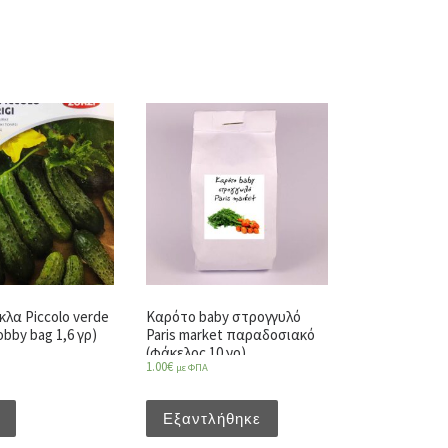
κλα Piccolo verde
Καρότο baby στρογγυλό
hobby bag 1,6 γρ)
Paris market παραδοσιακό
(φάκελος 10 γρ)
1.00
€
με ΦΠΑ
Εξαντλήθηκε