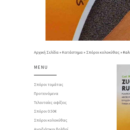
Αρχική Σελίδα
»
Κατάστημα
»
Σπόροι κολοκύθας
»
Κολ
MENU
Σπόροι τομάτας
Προτεινόμενα
Τελευταίες αφίξεις
Σπόροι 0.50€
Σπόροι κολοκύθας
Ανοιξιάτικοι βολβοί