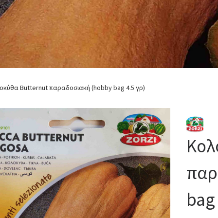
οκύθα Butternut παραδοσιακή (hobby bag 4.5 γρ)
Κολ
παρ
bag 