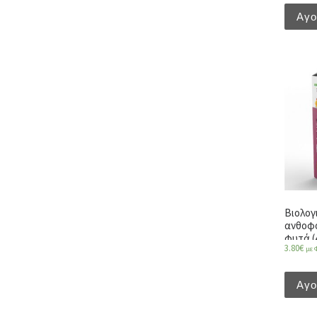
Αγ
Βιολογ
ανθοφ
φυτά (4
3.80
€
με 
Αγ