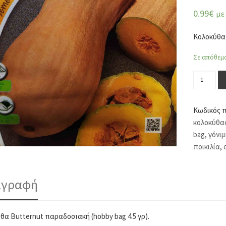
0.99
€
με
Κολοκύθα
Σε απόθεμ
Κολοκύθα
Κωδικός 
κολοκύθα
bag
,
γόνιμ
ποικιλία
,
ιγραφή
θα Butternut παραδοσιακή (hobby bag 4.5 γρ).