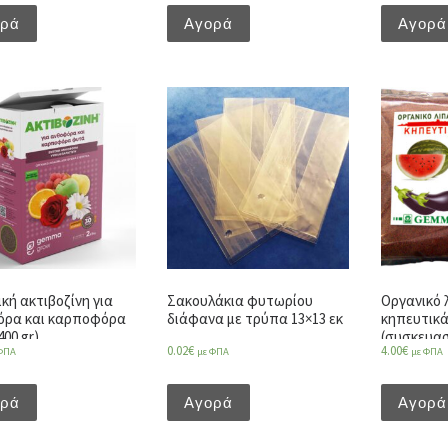
ορά
Αγορά
Αγορά
ική ακτιβοζίνη για
Σακουλάκια φυτωρίου
Οργανικό 
όρα και καρποφόρα
διάφανα με τρύπα 13×13 εκ
κηπευτικά
00 gr)
(συσκευασί
0.02
€
4.00
€
ΦΠΑ
με ΦΠΑ
με ΦΠΑ
ορά
Αγορά
Αγορά