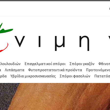
 λουλουδιών
Επαγγελματικοί σπόροι
Σπόροι γκαζόν
Φθινο
α
Λιπάσματα
Φυτοπροστατευτικά προϊόντα
Προτεινόμεν
όρδα
Υβρίδια μικροσυσκευασίες
Σπόροι φασολιών
Πατατό