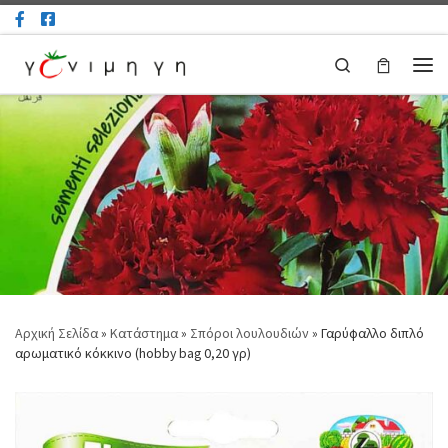
Μετάβαση στο περιεχόμενο
Search
Μεν
Αρχική Σελίδα
»
Κατάστημα
»
Σπόροι λουλουδιών
»
Γαρύφαλλο διπλό
αρωματικό κόκκινο (hobby bag 0,20 γρ)