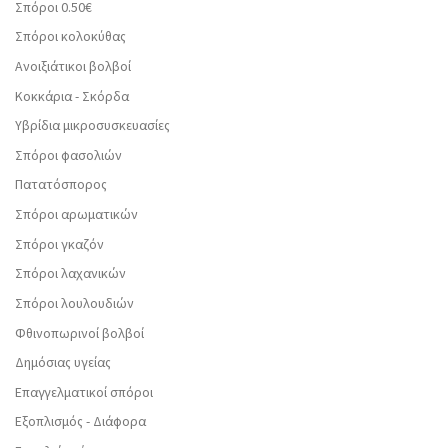
Σπόροι 0.50€
Σπόροι κολοκύθας
Ανοιξιάτικοι βολβοί
Κοκκάρια - Σκόρδα
Υβρίδια μικροσυσκευασίες
Σπόροι φασολιών
Πατατόσπορος
Σπόροι αρωματικών
Σπόροι γκαζόν
Σπόροι λαχανικών
Σπόροι λουλουδιών
Φθινοπωρινοί βολβοί
Δημόσιας υγείας
Επαγγελματικοί σπόροι
Εξοπλισμός - Διάφορα