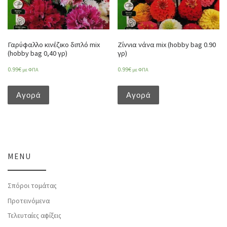
Γαρύφαλλο κινέζικο διπλό mix
Ζίννια νάνα mix (hobby bag 0.90
(hobby bag 0,40 γρ)
γρ)
0.99
€
0.99
€
με ΦΠΑ
με ΦΠΑ
Αγορά
Αγορά
MENU
Σπόροι τομάτας
Προτεινόμενα
Τελευταίες αφίξεις