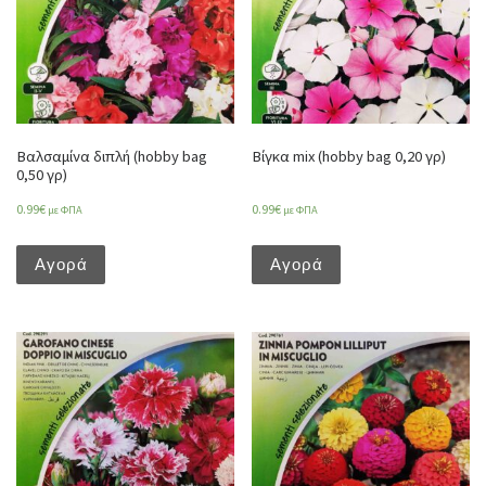
Βαλσαμίνα διπλή (hobby bag
Βίγκα mix (hobby bag 0,20 γρ)
0,50 γρ)
0.99
€
0.99
€
με ΦΠΑ
με ΦΠΑ
Αγορά
Αγορά