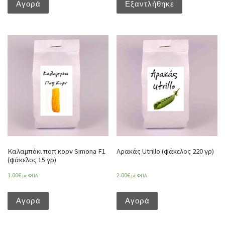
Αγορά
Εξαντλήθηκε
Καλαμπόκι ποπ κορν Simona F1
Αρακάς Utrillo (φάκελος 220 γρ)
(φάκελος 15 γρ)
1.00
€
2.00
€
με ΦΠΑ
με ΦΠΑ
Αγορά
Αγορά