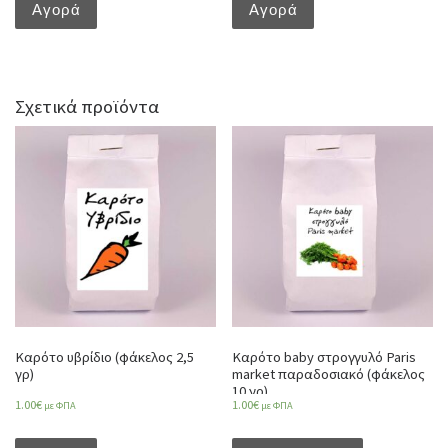
Αγορά
Αγορά
Σχετικά προϊόντα
Καρότο υβρίδιο (φάκελος 2,5
Καρότο baby στρογγυλό Paris
γρ)
market παραδοσιακό (φάκελος
10 γρ)
1.00
€
1.00
€
με ΦΠΑ
με ΦΠΑ