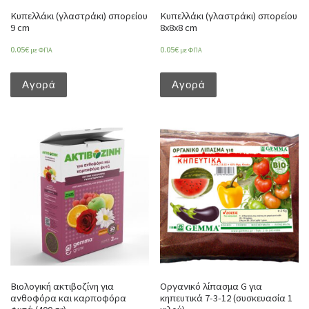
Κυπελλάκι (γλαστράκι) σπορείου
Κυπελλάκι (γλαστράκι) σπορείου
9 cm
8x8x8 cm
0.05
€
0.05
€
με ΦΠΑ
με ΦΠΑ
Αγορά
Αγορά
Βιολογική ακτιβοζίνη για
Οργανικό λίπασμα G για
ανθοφόρα και καρποφόρα
κηπευτικά 7-3-12 (συσκευασία 1