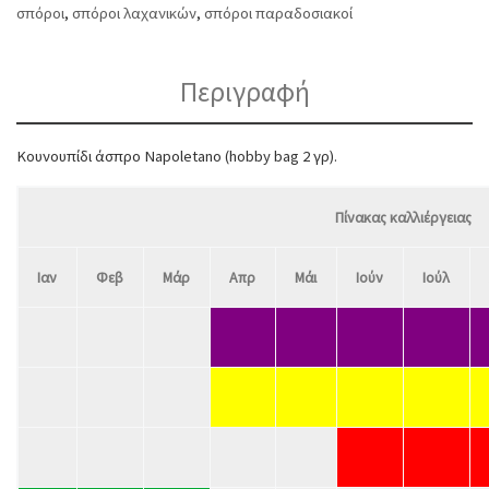
σπόροι
,
σπόροι λαχανικών
,
σπόροι παραδοσιακοί
Περιγραφή
Κουνουπίδι άσπρο Napoletano (hobby bag 2 γρ).
Πίνακας καλλιέργειας
Ιαν
Φεβ
Μάρ
Απρ
Μάι
Ιούν
Ιούλ