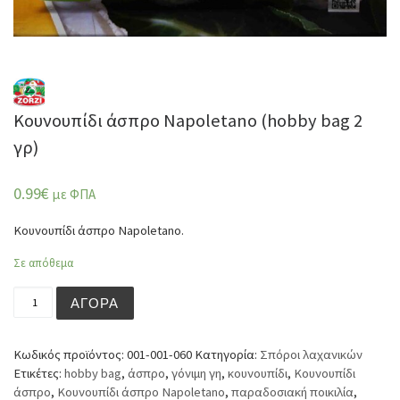
Κουνουπίδι άσπρο Napoletano (hobby bag 2
γρ)
0.99
€
με ΦΠΑ
Κουνουπίδι άσπρο Napoletano.
Σε απόθεμα
Κουνουπίδι άσπρο Napoletano (hobby bag 2 γρ) ποσότητ
ΑΓΟΡΆ
Κωδικός προϊόντος:
001-001-060
Κατηγορία:
Σπόροι λαχανικών
Ετικέτες:
hobby bag
,
άσπρο
,
γόνιμη γη
,
κουνουπίδι
,
Κουνουπίδι
άσπρο
,
Κουνουπίδι άσπρο Napoletano
,
παραδοσιακή ποικιλία
,