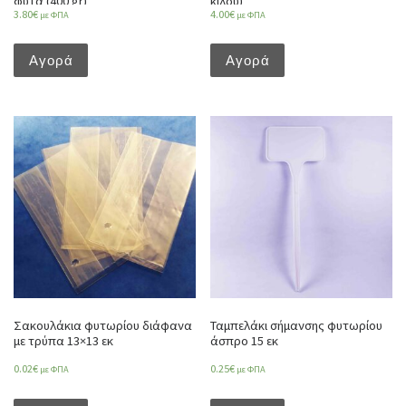
φυτά (400 gr)
κιλού)
3.80
€
4.00
€
με ΦΠΑ
με ΦΠΑ
Αγορά
Αγορά
Σακουλάκια φυτωρίου διάφανα
Ταμπελάκι σήμανσης φυτωρίου
με τρύπα 13×13 εκ
άσπρο 15 εκ
0.02
€
0.25
€
με ΦΠΑ
με ΦΠΑ