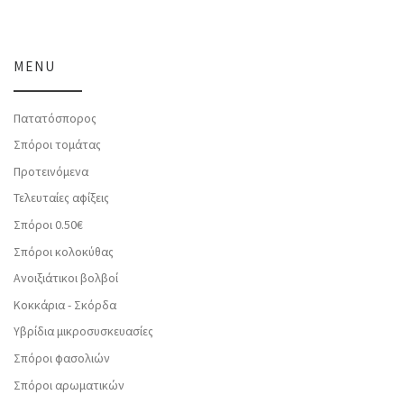
MENU
Πατατόσπορος
Σπόροι τομάτας
Προτεινόμενα
Τελευταίες αφίξεις
Σπόροι 0.50€
Σπόροι κολοκύθας
Ανοιξιάτικοι βολβοί
Κοκκάρια - Σκόρδα
Υβρίδια μικροσυσκευασίες
Σπόροι φασολιών
Σπόροι αρωματικών