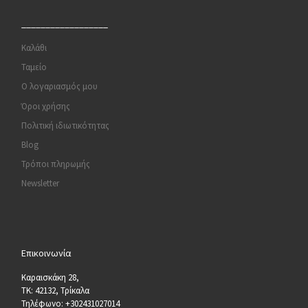
__________________
Καλάθι
Ταμείο
Ο λογαριασμός μου
Όροι χρήσης
Πολιτική ιδιωτικότητας
Blog
Τρόποι πληρωμής
Newsletter
Επικοινωνία
Καραισκάκη 28,
ΤΚ: 42132, Τρίκαλα
Τηλέφωνο: +302431027014