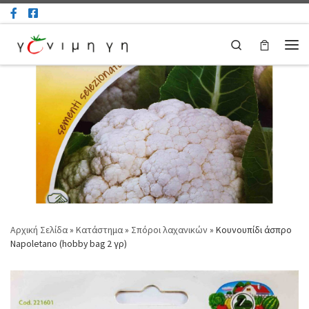
Μετάβαση στο περιεχόμενο
Search
Μεν
Αρχική Σελίδα
»
Κατάστημα
»
Σπόροι λαχανικών
»
Κουνουπίδι άσπρο
Napoletano (hobby bag 2 γρ)