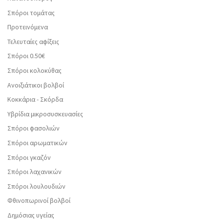
Σπόροι τομάτας
Προτεινόμενα
Τελευταίες αφίξεις
Σπόροι 0.50€
Σπόροι κολοκύθας
Ανοιξιάτικοι βολβοί
Κοκκάρια - Σκόρδα
Υβρίδια μικροσυσκευασίες
Σπόροι φασολιών
Σπόροι αρωματικών
Σπόροι γκαζόν
Σπόροι λαχανικών
Σπόροι λουλουδιών
Φθινοπωρινοί βολβοί
Δημόσιας υγείας