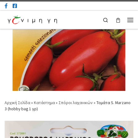
Μετάβαση στο περιεχόμενο
Search
Μεν
Αρχική Σελίδα
»
Κατάστημα
»
Σπόροι λαχανικών
»
Τομάτα S. Marzano
3 (hobby bag 1 γρ)