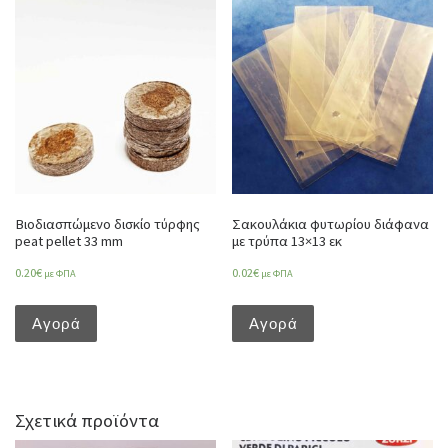
Βιοδιασπώμενο δισκίο τύρφης
Σακουλάκια φυτωρίου διάφανα
peat pellet 33 mm
με τρύπα 13×13 εκ
0.20
€
0.02
€
με ΦΠΑ
με ΦΠΑ
Αγορά
Αγορά
Σχετικά προϊόντα