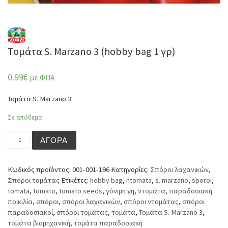
Τομάτα S. Marzano 3 (hobby bag 1 γρ)
0.99
€
με ΦΠΑ
Τομάτα S. Marzano 3.
Σε απόθεμα
Τομάτα S. Marzano 3 (hobby bag 1 γρ) ποσότητα
ΑΓΟΡΆ
Κωδικός προϊόντος:
001-001-196
Κατηγορίες:
Σπόροι λαχανικών
,
Σπόροι τομάτας
Ετικέτες:
hobby bag
,
ntomata
,
s. marzano
,
sporoi
,
tomata
,
tomato
,
tomato seeds
,
γόνιμη γη
,
ντομάτα
,
παραδοσιακή
ποικιλία
,
σπόροι
,
σπόροι λαχανικών
,
σπόροι ντομάτας
,
σπόροι
παραδοσιακοί
,
σπόροι τομάτας
,
τομάτα
,
Τομάτα S. Marzano 3
,
τομάτα βιομηχανική
,
τομάτα παραδοσιακή