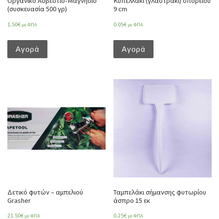
Οργανικό Ασβέστιο-Μαγνήσιο
Κυπελλάκι (γλαστράκι) σπορείου
(συσκευασία 500 γρ)
9 cm
1.50
€
0.05
€
με ΦΠΑ
με ΦΠΑ
Αγορά
Αγορά
Δετικό φυτών – αμπελιού
Ταμπελάκι σήμανσης φυτωρίου
Grasher
άσπρο 15 εκ
21.50
€
0.25
€
με ΦΠΑ
με ΦΠΑ