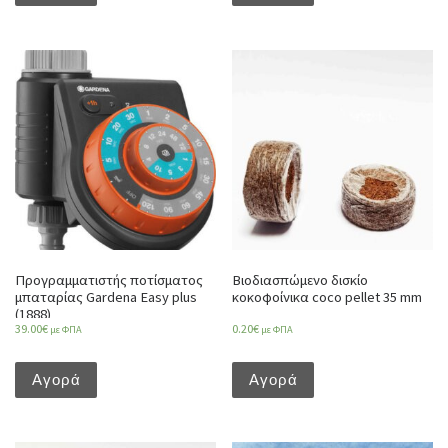
Προγραμματιστής ποτίσματος
Βιοδιασπώμενο δισκίο
μπαταρίας Gardena Easy plus
κοκοφοίνικα coco pellet 35 mm
(1888)
39.00
€
0.20
€
με ΦΠΑ
με ΦΠΑ
Αγορά
Αγορά