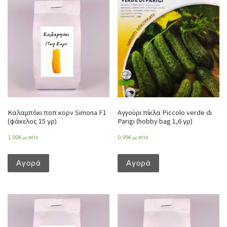
Καλαμπόκι ποπ κορν Simona F1
Αγγούρι πίκλα Piccolo verde di
(φάκελος 15 γρ)
Parigi (hobby bag 1,6 γρ)
1.00
€
0.99
€
με ΦΠΑ
με ΦΠΑ
Αγορά
Αγορά