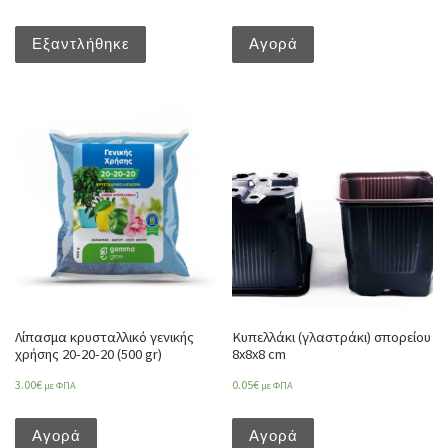
Εξαντλήθηκε
Αγορά
Λίπασμα κρυσταλλικό γενικής
Κυπελλάκι (γλαστράκι) σπορείου
χρήσης 20-20-20 (500 gr)
8x8x8 cm
3.00
€
0.05
€
με ΦΠΑ
με ΦΠΑ
Αγορά
Αγορά