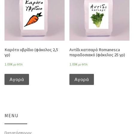
Καρότο υβρίδιο (φάκελος 2,5
Αντίδι κατσαρό Romanesca
γρ)
παραδοσιακό (φάκελος 25 γρ)
1.00
€
1.00
€
με ΦΠΑ
με ΦΠΑ
Αγορά
Αγορά
MENU
Πατατόσπορος