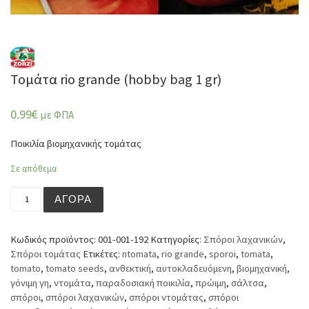
Τομάτα rio grande (hobby bag 1 gr)
0.99
€
με ΦΠΑ
Ποικιλία βιομηχανικής τομάτας
Σε απόθεμα
Τομάτα rio grande (hobby bag 1 gr) ποσότητα
ΑΓΟΡΆ
Κωδικός προϊόντος:
001-001-192
Κατηγορίες:
Σπόροι λαχανικών
,
Σπόροι τομάτας
Ετικέτες:
ntomata
,
rio grande
,
sporoi
,
tomata
,
tomato
,
tomato seeds
,
ανθεκτική
,
αυτοκλαδευόμενη
,
βιομηχανική
,
γόνιμη γη
,
ντομάτα
,
παραδοσιακή ποικιλία
,
πρώιμη
,
σάλτσα
,
σπόροι
,
σπόροι λαχανικών
,
σπόροι ντομάτας
,
σπόροι