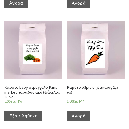
Αγορά
Αγορά
Καρότο baby στρογγυλό Paris
Καρότο υβρίδιο (φάκελος 2,5
market παραδοσιακό (φάκελος
γρ)
10 γρ)
1.00
€
1.00
€
με ΦΠΑ
με ΦΠΑ
Εξαντλήθηκε
Αγορά