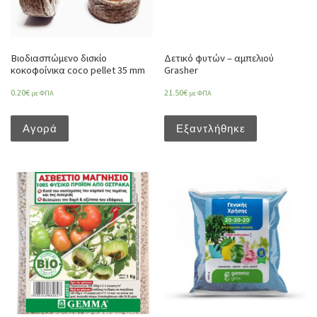
Βιοδιασπώμενο δισκίο
Δετικό φυτών – αμπελιού
κοκοφοίνικα coco pellet 35 mm
Grasher
0.20
€
21.50
€
με ΦΠΑ
με ΦΠΑ
Αγορά
Εξαντλήθηκε