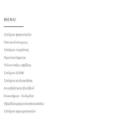
MENU
Σπόροι φασολιών
Πατατόσπορος
Σπόροι τομάτας
Προτεινόμενα
Τελευταίες αφίξεις
Σπόροι 0.50€
Σπόροι κολοκύθας
Ανοιξιάτικοι βολβοί
Κοκκάρια - Σκόρδα
Υβρίδια μικροσυσκευασίες
Σπόροι αρωματικών