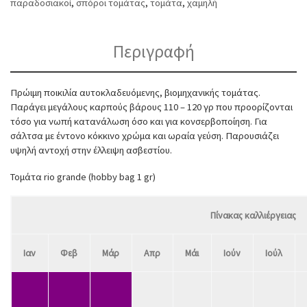
παραδοσιακοί
,
σπόροι τομάτας
,
τομάτα
,
χαμηλή
Περιγραφή
Πρώιμη ποικιλία αυτοκλαδευόμενης, βιομηχανικής τομάτας.
Παράγει μεγάλους καρπούς βάρους 110 – 120 γρ που προορίζονται
τόσο για νωπή κατανάλωση όσο και για κονσερβοποίηση. Για
σάλτσα με έντονο κόκκινο χρώμα και ωραία γεύση. Παρουσιάζει
υψηλή αντοχή στην έλλειψη ασβεστίου.
Τομάτα rio grande (hobby bag 1 gr)
Πίνακας καλλιέργειας
Ιαν
Φεβ
Μάρ
Απρ
Μάι
Ιούν
Ιούλ