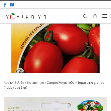
Μετάβαση στο περιεχόμενο
Search
Μεν
Αρχική Σελίδα
»
Κατάστημα
»
Σπόροι λαχανικών
»
Τομάτα rio grande
(hobby bag 1 gr)