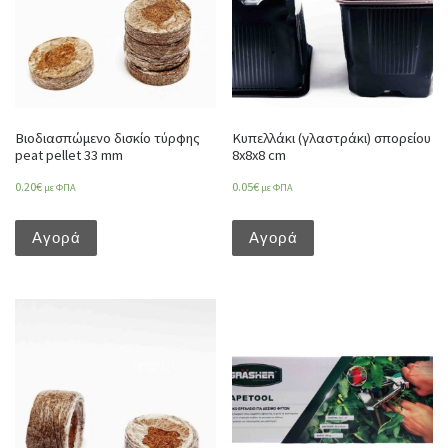
Βιοδιασπώμενο δισκίο τύρφης
Κυπελλάκι (γλαστράκι) σπορείου
peat pellet 33 mm
8x8x8 cm
0.20
€
0.05
€
με ΦΠΑ
με ΦΠΑ
Αγορά
Αγορά