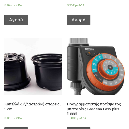
0.02
€
0.25
€
με ΦΠΑ
με ΦΠΑ
Αγορά
Αγορά
Κυπελλάκι (γλαστράκι) σπορείου
Προγραμματιστής ποτίσματος
9 cm
μπαταρίας Gardena Easy plus
(1888)
0.05
€
39.00
€
με ΦΠΑ
με ΦΠΑ