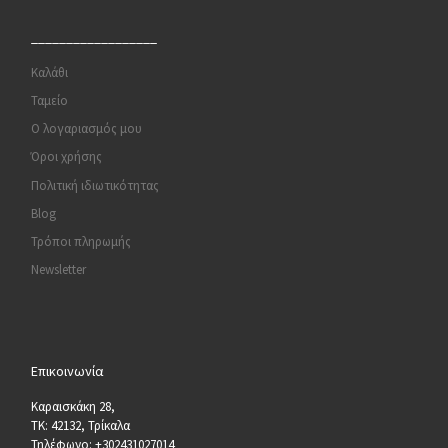
__________________
Καλάθι
Ταμείο
Ο λογαριασμός μου
Όροι χρήσης
Πολιτική ιδιωτικότητας
Blog
Τρόποι πληρωμής
Newsletter
Επικοινωνία
Καραισκάκη 28,
ΤΚ: 42132, Τρίκαλα
Τηλέφωνο: +302431027014