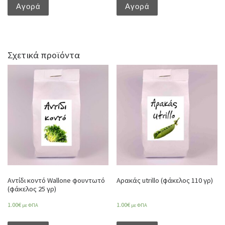
Αγορά
Αγορά
Σχετικά προϊόντα
Αντίδι κοντό Wallone φουντωτό
Αρακάς utrillo (φάκελος 110 γρ)
(φάκελος 25 γρ)
1.00
€
1.00
€
με ΦΠΑ
με ΦΠΑ