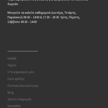
δωρεάν.
Μπορείτε να καλείτε καθημερινά Δευτέρα, Τετάρτη,
Παρασκευή 08:30 – 14:00 & 17:30 – 20:30. Τρίτη, Πέμπτη,
Σάββατο 08:30 – 14:00
__________________
Καλάθι
Ταμείο
Ο λογαριασμός μου
Όροι χρήσης
Πολιτική ιδιωτικότητας
Blog
Τρόποι πληρωμής
Newsletter