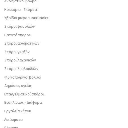
Ανοιξιάτικοι βολβοί
Κοκκάρια - Σκόρδα
Υβρίδια μικροσυσκευασίες
Σπόροι φασολιών
Πατατόσπορος
Σπόροι αρωματικών
Σπόροι γκαζόν
Σπόροι λαχανικών
Σπόροι λουλουδιών
Φθινοπωρινοί βολβοί
Δημόσιας υγείας
Επαγγελματικοί σπόροι
Εξοπλισμός - Διάφορα
Εργαλεία κήπου
Λιπάσματα
Πότισμα