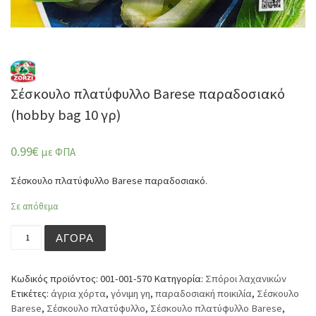
Σέσκουλο πλατύφυλλο Barese παραδοσιακό
(hobby bag 10 γρ)
0.99
€
με ΦΠΑ
Σέσκουλο πλατύφυλλο Barese παραδοσιακό.
Σε απόθεμα
Σέσκουλο πλατύφυλλο Barese παραδοσιακό (hobby bag 1
ΑΓΟΡΆ
Κωδικός προϊόντος:
001-001-570
Κατηγορία:
Σπόροι λαχανικών
Ετικέτες:
άγρια χόρτα
,
γόνιμη γη
,
παραδοσιακή ποικιλία
,
Σέσκουλο
Barese
,
Σέσκουλο πλατύφυλλο
,
Σέσκουλο πλατύφυλλο Barese
,