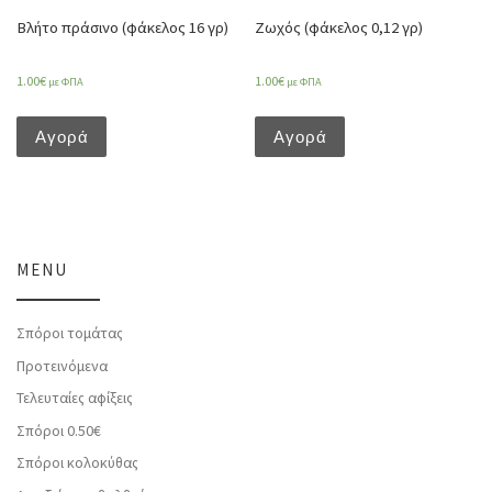
Βλήτο πράσινο (φάκελος 16 γρ)
Ζωχός (φάκελος 0,12 γρ)
1.00
€
1.00
€
με ΦΠΑ
με ΦΠΑ
Αγορά
Αγορά
MENU
Σπόροι τομάτας
Προτεινόμενα
Τελευταίες αφίξεις
Σπόροι 0.50€
Σπόροι κολοκύθας