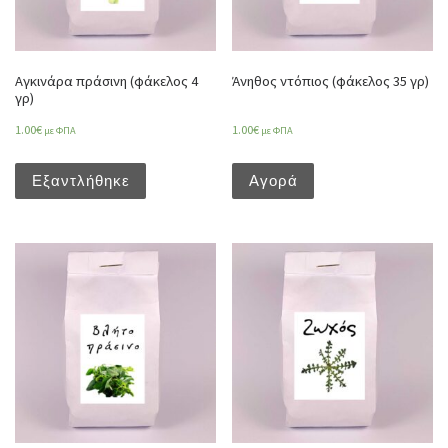
Αγκινάρα πράσινη (φάκελος 4
Άνηθος ντόπιος (φάκελος 35 γρ)
γρ)
1.00
€
1.00
€
με ΦΠΑ
με ΦΠΑ
Εξαντλήθηκε
Αγορά