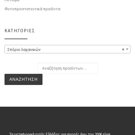
Φυτοπροστατευτικά προϊόντα
ΚΑΤΗΓΟΡΊΕΣ
Σπόροι λαχανικών
×
Αναζήτηση για:
ΑΝΑΖΉΤΗΣΗ
Τα μεταφορικά εντός Ελλάδος για αγορές άνω τον 200€ είναι