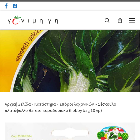
Μετάβαση στο περιεχόμενο
Search
Μεν
Αρχική Σελίδα
»
Κατάστημα
»
Σπόροι λαχανικών
»
Σέσκουλο
πλατύφυλλο Barese παραδοσιακό (hobby bag 10 γρ)