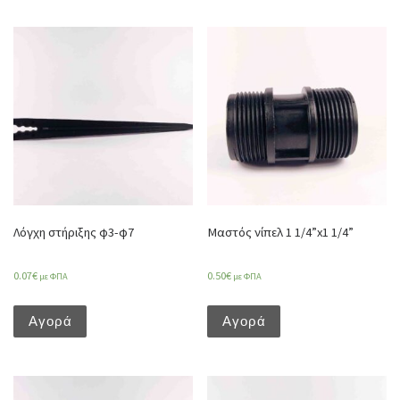
Λόγχη στήριξης φ3-φ7
Μαστός νίπελ 1 1/4”x1 1/4”
0.07
€
0.50
€
με ΦΠΑ
με ΦΠΑ
Αγορά
Αγορά