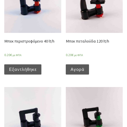
Μπεκ περιστρεφόμενο 40 lt/h
Μπεκ πεταλούδα 120 lt/h
0.20
€
0.20
€
με ΦΠΑ
με ΦΠΑ
Εξαντλήθηκε
Αγορά