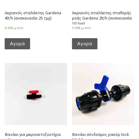
Ακριανός σταλάκτης Gardena
Ακριανός σταλάκτης σταθερής
4lt/h (συσκευασία 25 τμχ)
ροής Gardena 2lt/h (συσκευασία
10 τμχ)
8.90
€
5.90
€
με ΦΠΑ
με ΦΠΑ
Αγορά
Αγορά
Βανάκι για μικροεκτοξευτήρα
Βανάκι σύνδεσμος ρακόρ lock