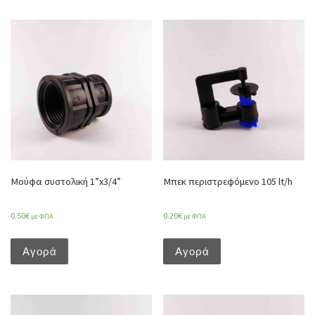
Μούφα συστολική 1”x3/4”
Μπεκ περιστρεφόμενο 105 lt/h
0.50
€
0.20
€
με ΦΠΑ
με ΦΠΑ
Αγορά
Αγορά