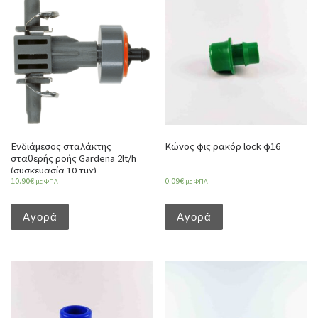
Ενδιάμεσος σταλάκτης
Κώνος φις ρακόρ lock φ16
σταθερής ροής Gardena 2lt/h
(συσκευασία 10 τμχ)
10.90
€
0.09
€
με ΦΠΑ
με ΦΠΑ
Αγορά
Αγορά