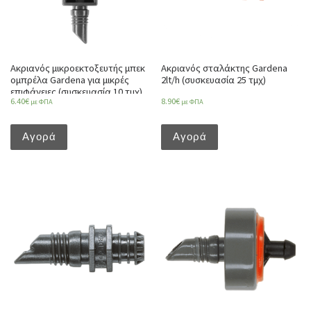
Ακριανός μικροεκτοξευτής μπεκ
Ακριανός σταλάκτης Gardena
ομπρέλα Gardena για μικρές
2lt/h (συσκευασία 25 τμχ)
επιφάνειες (συσκευασία 10 τμχ)
6.40
€
8.90
€
με ΦΠΑ
με ΦΠΑ
Αγορά
Αγορά