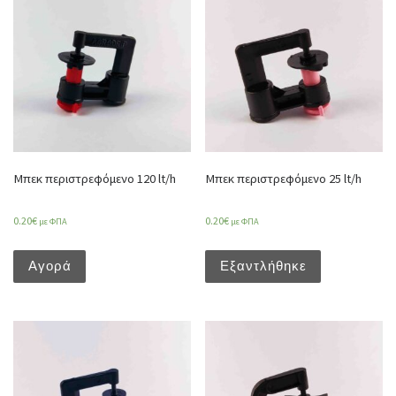
Μπεκ περιστρεφόμενο 120 lt/h
Μπεκ περιστρεφόμενο 25 lt/h
0.20
€
0.20
€
με ΦΠΑ
με ΦΠΑ
Αγορά
Εξαντλήθηκε