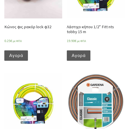
Κώνος φις ρακόρ lock φ32
Λάστιχο κήπου 1/2” Fitt nts
tobby 15 m
0.25
€
19.90
€
με ΦΠΑ
με ΦΠΑ
Αγορά
Αγορά