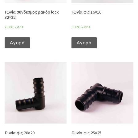
Γωνία σύνδεσμος ρακόρ lock
Γωνία φις 16×16
32×32
2.60
€
0.12
€
με ΦΠΑ
με ΦΠΑ
Αγορά
Αγορά
Γωνία φις 20×20
Γωνία φις 25×25