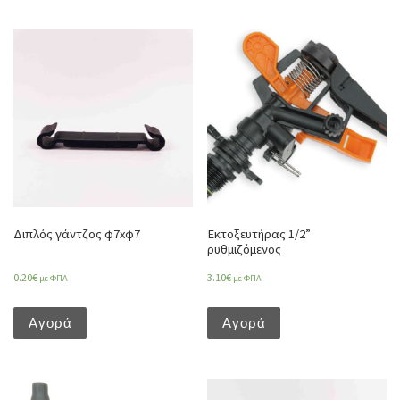
Διπλός γάντζος φ7xφ7
Εκτοξευτήρας 1/2”
ρυθμιζόμενος
0.20
€
3.10
€
με ΦΠΑ
με ΦΠΑ
Αγορά
Αγορά