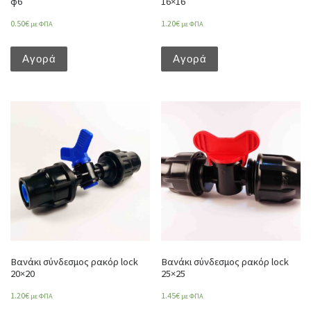
φ6
16×16
0.50
€
1.20
€
με ΦΠΑ
με ΦΠΑ
Αγορά
Αγορά
Βανάκι σύνδεσμος ρακόρ lock
Βανάκι σύνδεσμος ρακόρ lock
20×20
25×25
1.20
€
1.45
€
με ΦΠΑ
με ΦΠΑ