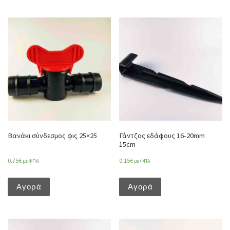
Βανάκι σύνδεσμος φις 25×25
Γάντζος εδάφους 16-20mm
15cm
0.75
€
0.15
€
με ΦΠΑ
με ΦΠΑ
Αγορά
Αγορά