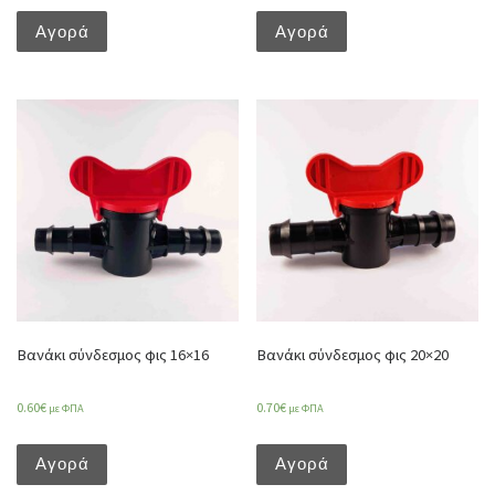
Αγορά
Αγορά
Βανάκι σύνδεσμος φις 16×16
Βανάκι σύνδεσμος φις 20×20
0.60
€
0.70
€
με ΦΠΑ
με ΦΠΑ
Αγορά
Αγορά