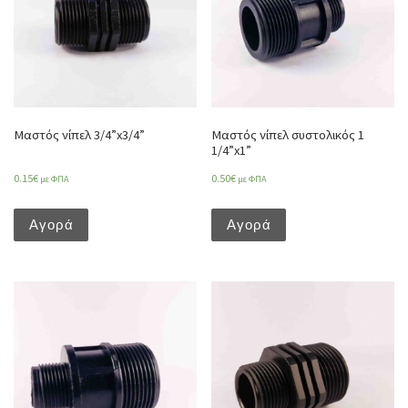
Μαστός νίπελ 3/4”x3/4”
Μαστός νίπελ συστολικός 1
1/4”x1”
0.15
€
0.50
€
με ΦΠΑ
με ΦΠΑ
Αγορά
Αγορά