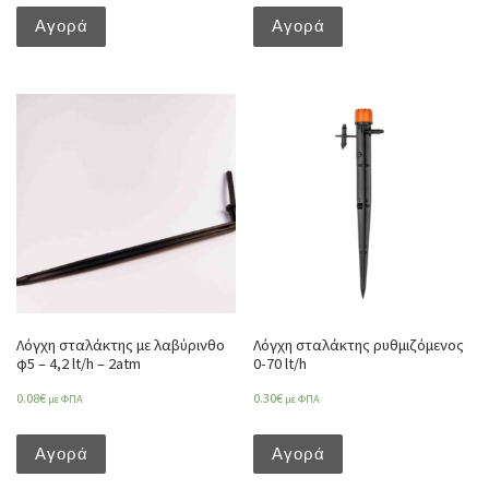
Αγορά
Αγορά
Λόγχη σταλάκτης με λαβύρινθο
Λόγχη σταλάκτης ρυθμιζόμενος
φ5 – 4,2 lt/h – 2atm
0-70 lt/h
0.08
€
0.30
€
με ΦΠΑ
με ΦΠΑ
Αγορά
Αγορά