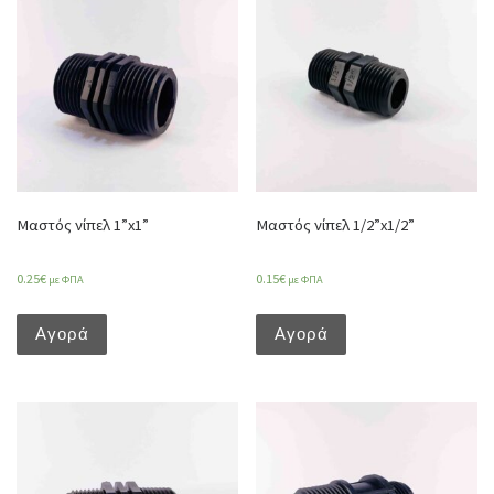
Μαστός νίπελ 1”x1”
Μαστός νίπελ 1/2”x1/2”
0.25
€
0.15
€
με ΦΠΑ
με ΦΠΑ
Αγορά
Αγορά