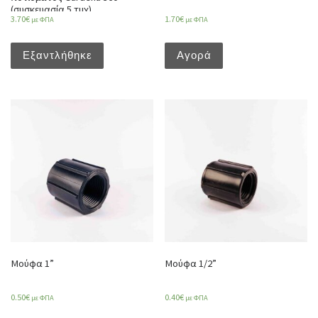
(συσκευασία 5 τμχ)
3.70
€
1.70
€
με ΦΠΑ
με ΦΠΑ
Εξαντλήθηκε
Αγορά
Μούφα 1”
Μούφα 1/2”
0.50
€
0.40
€
με ΦΠΑ
με ΦΠΑ