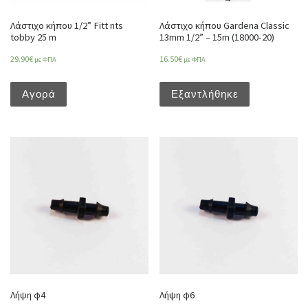
Λάστιχο κήπου 1/2” Fitt nts
Λάστιχο κήπου Gardena Classic
tobby 25 m
13mm 1/2” – 15m (18000-20)
29.90
€
16.50
€
με ΦΠΑ
με ΦΠΑ
Αγορά
Εξαντλήθηκε
Λήψη φ4
Λήψη φ6