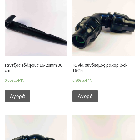
Γάντζος εδάφους 16-20mm 30
Γωνία σύνδεσμος ρακόρ lock
cm
16×16
0.60
€
0.80
€
με ΦΠΑ
με ΦΠΑ
Αγορά
Αγορά