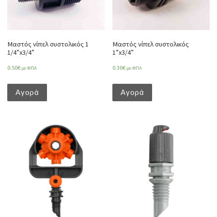
Μαστός νίπελ συστολικός 1
Μαστός νίπελ συστολικός
1/4”x3/4”
1”x3/4”
0.50
€
0.30
€
με ΦΠΑ
με ΦΠΑ
Αγορά
Αγορά