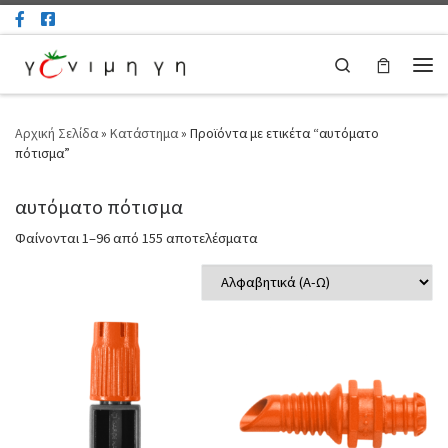
Μετάβαση στο περιεχόμενο
Search
Μεν
Αρχική Σελίδα
»
Κατάστημα
»
Προϊόντα με ετικέτα “αυτόματο
πότισμα”
αυτόματο πότισμα
Φαίνονται 1–96 από 155 αποτελέσματα