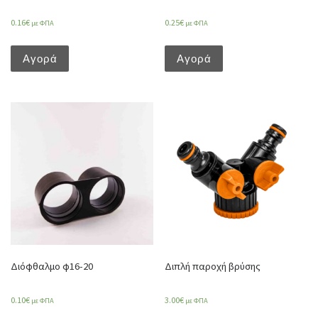
0.16
€
0.25
€
με ΦΠΑ
με ΦΠΑ
Αγορά
Αγορά
Διόφθαλμο φ16-20
Διπλή παροχή βρύσης
0.10
€
3.00
€
με ΦΠΑ
με ΦΠΑ