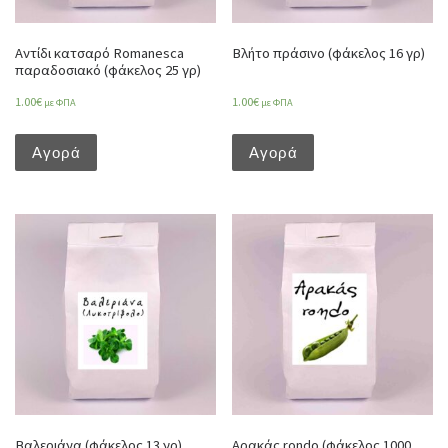
Αντίδι κατσαρό Romanesca
Βλήτο πράσινο (φάκελος 16 γρ)
παραδοσιακό (φάκελος 25 γρ)
1.00
€
1.00
€
με ΦΠΑ
με ΦΠΑ
Αγορά
Αγορά
Βαλεριάνα (φάκελος 13 γρ)
Αρακάς rondo (φάκελος 1000