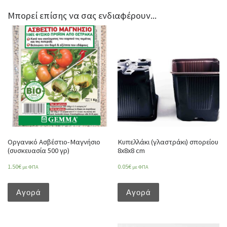
Μπορεί επίσης να σας ενδιαφέρουν...
Οργανικό Ασβέστιο-Μαγνήσιο
Κυπελλάκι (γλαστράκι) σπορείου
(συσκευασία 500 γρ)
8x8x8 cm
1.50
€
0.05
€
με ΦΠΑ
με ΦΠΑ
Αγορά
Αγορά