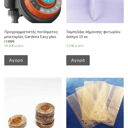
Προγραμματιστής ποτίσματος
Ταμπελάκι σήμανσης φυτωρίου
μπαταρίας Gardena Easy plus
άσπρο 15 εκ
(1888)
39.00
€
0.25
€
με ΦΠΑ
με ΦΠΑ
Αγορά
Αγορά