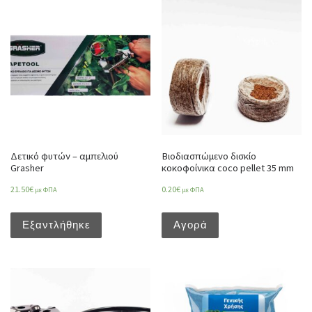
Δετικό φυτών – αμπελιού
Βιοδιασπώμενο δισκίο
Grasher
κοκοφοίνικα coco pellet 35 mm
21.50
€
0.20
€
με ΦΠΑ
με ΦΠΑ
Εξαντλήθηκε
Αγορά