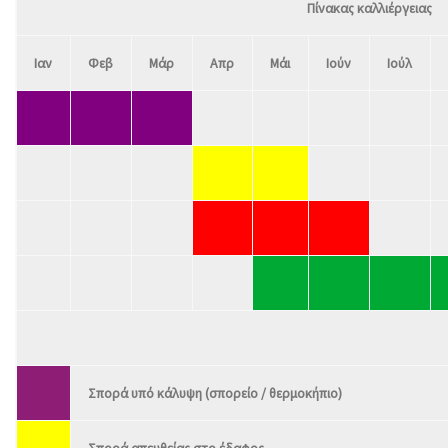
Πίνακας καλλιέργειας
Ιαν
Φεβ
Μάρ
Απρ
Μάι
Ιούν
Ιούλ
Σπορά υπό κάλυψη (σπορείο / θερμοκήπιο)