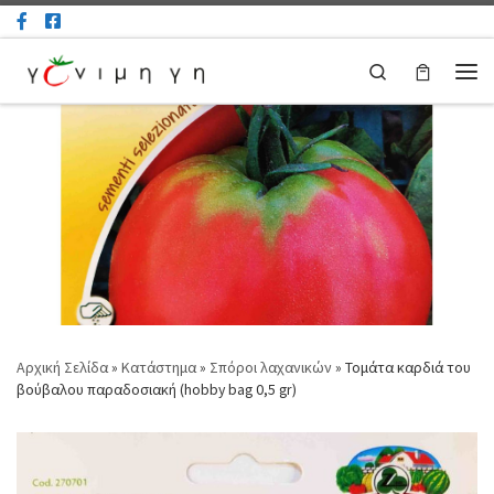
Μετάβαση στο περιεχόμενο
Search
Μεν
Αρχική Σελίδα
»
Κατάστημα
»
Σπόροι λαχανικών
»
Τομάτα καρδιά του
βούβαλου παραδοσιακή (hobby bag 0,5 gr)