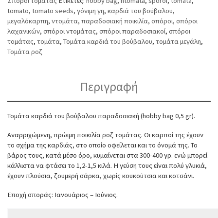
Σπόροι τομάτας
Ετικέτες:
hobby bag
,
ntomata
,
sporoi
,
tomata
,
tomato
,
tomato seeds
,
γόνιμη γη
,
καρδιά του βούβαλου
,
μεγαλόκαρπη
,
ντομάτα
,
παραδοσιακή ποικιλία
,
σπόροι
,
σπόροι
λαχανικών
,
σπόροι ντομάτας
,
σπόροι παραδοσιακοί
,
σπόροι
τομάτας
,
τομάτα
,
Τομάτα καρδιά του βούβαλου
,
τομάτα μεγάλη
,
Τομάτα ροζ
Περιγραφή
Τομάτα καρδιά του βούβαλου παραδοσιακή (hobby bag 0,5 gr).
Αναρριχώμενη, πρώιμη ποικιλία ροζ τομάτας. Οι καρποί της έχουν
το σχήμα της καρδιάς, στο οποίο οφείλεται και το όνομά της. Το
βάρος τους, κατά μέσο όρο, κυμαίνεται στα 300-400 γρ. ενώ μπορεί
κάλλιστα να φτάσει το 1,2-1,5 κιλά. Η γεύση τους είναι πολύ γλυκιά,
έχουν πλούσια, ζουμερή σάρκα, χωρίς κουκούτσια και κοτσάνι.
Εποχή σποράς: Ιανουάριος – Ιούνιος.