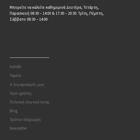
Μπορείτε να καλείτε καθημερινά Δευτέρα, Τετάρτη,
Παρασκευή 08:30 – 14:00 & 17:30 – 20:30. Τρίτη, Πέμπτη,
Σάββατο 08:30 – 14:00
__________________
Καλάθι
Ταμείο
Ο λογαριασμός μου
Όροι χρήσης
Πολιτική ιδιωτικότητας
Blog
Τρόποι πληρωμής
Newsletter