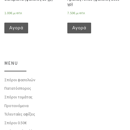
γρ)
1.00
€
7.50
€
με ΦΠΑ
με ΦΠΑ
Αγορά
Αγορά
MENU
Σπόροι φασολιών
Πατατόσπορος
Σπόροι τομάτας
Προτεινόμενα
Τελευταίες αφίξεις
Σπόροι 0.50€