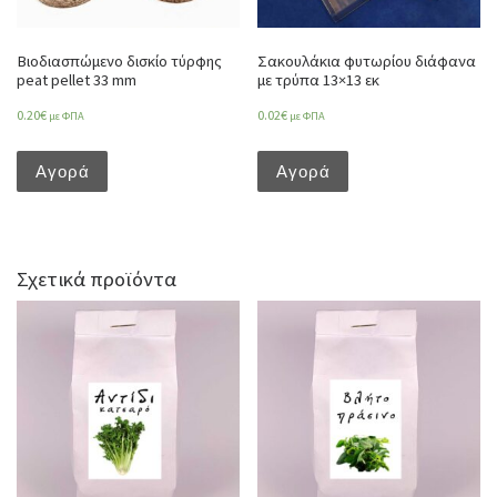
Βιοδιασπώμενο δισκίο τύρφης
Σακουλάκια φυτωρίου διάφανα
peat pellet 33 mm
με τρύπα 13×13 εκ
0.20
€
0.02
€
με ΦΠΑ
με ΦΠΑ
Αγορά
Αγορά
Σχετικά προϊόντα