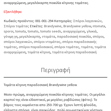
αναρριχώμενη, μεγαλόκαρπη ποικιλία κίτρινης τομάτας.
Εξαντλήθηκε
Κωδικός προϊόντος:
001-001-294
Κατηγορίες:
Σπόροι λαχανικών
,
Σπόροι τομάτας
Ετικέτες:
Brandywine
,
Brandywine yellow
,
ntomata
,
sporoi
,
tomata
,
tomato
,
tomato seeds
,
αναρριχώμενη
,
γλυκιά
,
γόνιμη γη
,
μεγαλόκαρπη
,
ντομάτα
,
παραδοσιακή ποικιλία
,
σπόροι
,
σπόροι λαχανικών
,
σπόροι ντομάτας
,
σπόροι παραδοσιακής
τομάτας
,
σπόροι παραδοσιακοί
,
σπόροι τομάτας
,
τομάτα
,
τομάτα
αναρριχώμενη
,
τομάτα κίτρινη
,
τομάτα κίτρινη παραδοσιακή
Περιγραφή
Τομάτα κίτρινη παραδοσιακή Brandywine yellow.
Μεσο-πρώιμη, αναρριχώμενη ποικιλία κίτρινης τομάτας. Οι μεγάλοι
καρποί της είναι ελλειπτικοί, με μεγάλες ραβδώσεις (φέτες). Το
βάρος τους κυμαίνεται απο 250-700 γρ. Έχουν λεπτή φλούδα,
ελάχιστα σπόρια, είναι σαρκώδεις, πολύ αρωματικοί και νόστιμοι.