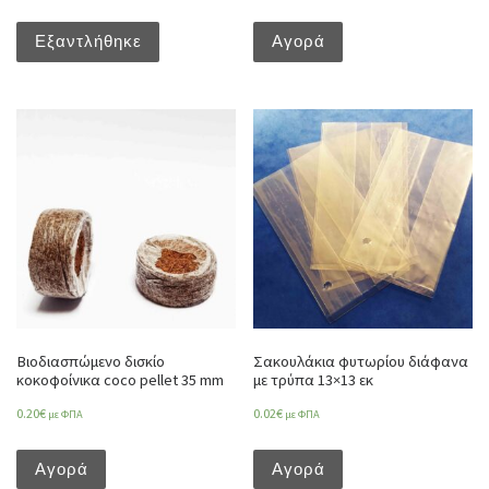
Εξαντλήθηκε
Αγορά
Βιοδιασπώμενο δισκίο
Σακουλάκια φυτωρίου διάφανα
κοκοφοίνικα coco pellet 35 mm
με τρύπα 13×13 εκ
0.20
€
0.02
€
με ΦΠΑ
με ΦΠΑ
Αγορά
Αγορά