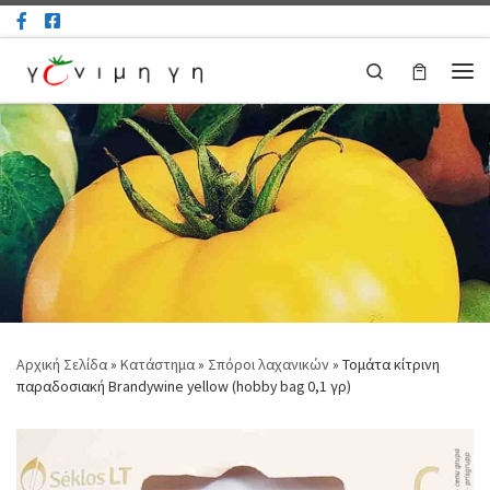
Μετάβαση στο περιεχόμενο
Search
Μεν
Αρχική Σελίδα
»
Κατάστημα
»
Σπόροι λαχανικών
»
Τομάτα κίτρινη
παραδοσιακή Brandywine yellow (hobby bag 0,1 γρ)