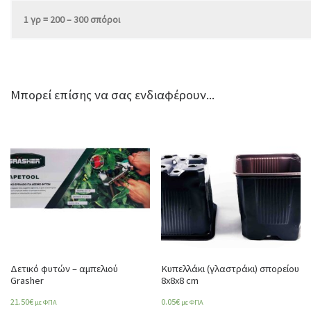
1 γρ = 200 – 300 σπόροι
Μπορεί επίσης να σας ενδιαφέρουν...
Δετικό φυτών – αμπελιού
Κυπελλάκι (γλαστράκι) σπορείου
Grasher
8x8x8 cm
21.50
€
0.05
€
με ΦΠΑ
με ΦΠΑ