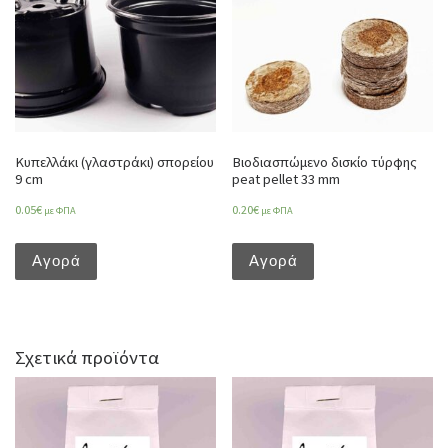
Κυπελλάκι (γλαστράκι) σπορείου
Βιοδιασπώμενο δισκίο τύρφης
9 cm
peat pellet 33 mm
0.05
€
0.20
€
με ΦΠΑ
με ΦΠΑ
Αγορά
Αγορά
Σχετικά προϊόντα