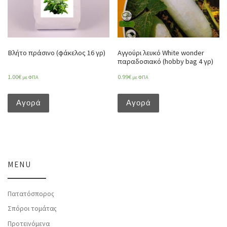
Βλήτο πράσινο (φάκελος 16 γρ)
Αγγούρι λευκό White wonder
παραδοσιακό (hobby bag 4 γρ)
1.00
€
0.99
€
με ΦΠΑ
με ΦΠΑ
Αγορά
Αγορά
MENU
Πατατόσπορος
Σπόροι τομάτας
Προτεινόμενα