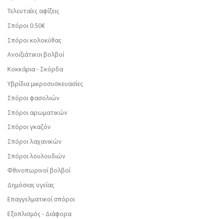
Τελευταίες αφίξεις
Σπόροι 0.50€
Σπόροι κολοκύθας
Ανοιξιάτικοι βολβοί
Κοκκάρια - Σκόρδα
Υβρίδια μικροσυσκευασίες
Σπόροι φασολιών
Σπόροι αρωματικών
Σπόροι γκαζόν
Σπόροι λαχανικών
Σπόροι λουλουδιών
Φθινοπωρινοί βολβοί
Δημόσιας υγείας
Επαγγελματικοί σπόροι
Εξοπλισμός - Διάφορα