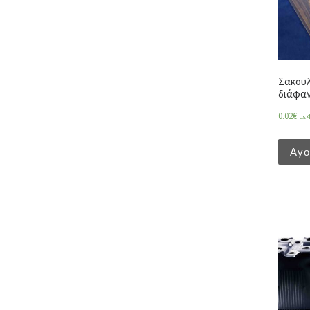
Σακου
διάφαν
0.02
€
με 
Αγ