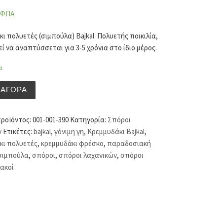
 ΦΠΑ
ι πολυετές (σιμπούλα) Bajkal. Πολυετής ποικιλία,
ί να αναπτύσσεται για 3-5 χρόνια στο ίδιο μέρος.
α
κι πολυετές (σιμπούλα) Bajkal (hobby bag 1,5 γρ) ποσότητ
ΑΓΟΡΆ
προϊόντος:
001-001-390
Κατηγορία:
Σπόροι
ν
Ετικέτες:
bajkal
,
γόνιμη γη
,
Κρεμμυδάκι Bajkal
,
κι πολυετές
,
κρεμμυδάκι φρέσκο
,
παραδοσιακή
σιμπούλα
,
σπόροι
,
σπόροι λαχανικών
,
σπόροι
ακοί