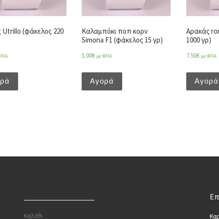
Utrillo (φάκελος 220
Καλαμπόκι ποπ κορν
Αρακάς ro
Simona F1 (φάκελος 15 γρ)
1000 γρ)
1.00
€
7.50
€
ΦΠΑ
με ΦΠΑ
με ΦΠΑ
ορά
Αγορά
Αγορά
__________________
Επ
Καλάθι
Καρ