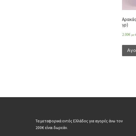
Αρακάς 
γρ)
2.00
€
με 
Αγ
Τα μεταφορικά εντός Ελλάδος για αγορές άνω τον
200€ είναι δωρεάν.