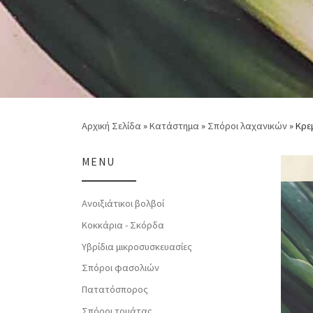
Αρχική Σελίδα
»
Κατάστημα
»
Σπόροι λαχανικών
»
Κρεμ
MENU
Ανοιξιάτικοι βολβοί
Κοκκάρια - Σκόρδα
Υβρίδια μικροσυσκευασίες
Σπόροι φασολιών
Πατατόσπορος
Σπόροι τομάτας