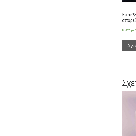
Κυπελλ
σπορεί
0.05
€
με 
Αγ
Σχε