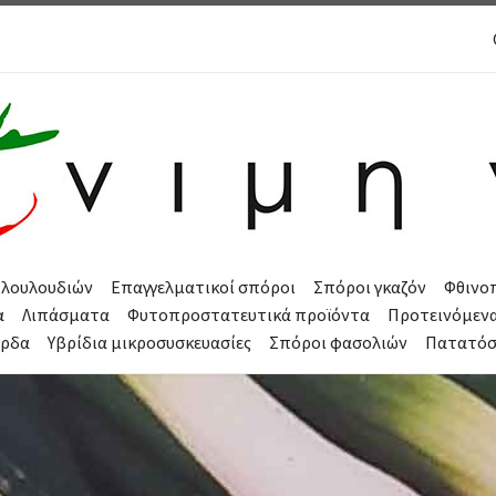
 λουλουδιών
Επαγγελματικοί σπόροι
Σπόροι γκαζόν
Φθινο
α
Λιπάσματα
Φυτοπροστατευτικά προϊόντα
Προτεινόμεν
όρδα
Υβρίδια μικροσυσκευασίες
Σπόροι φασολιών
Πατατό