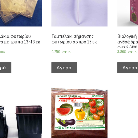
λάκια φυτωρίου
Ταμπελάκι σήμανσης
Βιολογική 
α με τρύπα 13×13 εκ
φυτωρίου άσπρο 15 εκ
ανθοφόρα
φυτά (400 
0.25
€
3.80
€
ΦΠΑ
με ΦΠΑ
με ΦΠΑ
ορά
Αγορά
Αγορά