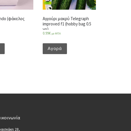
ndo (φάκελος
Αγγούρι μακρύ Telegraph
improved f1 (hobby bag 0.5
γρ)
0.99
€
με ΦΠΑ
Αγορά
ικοινωνία
αισκάκη 28,