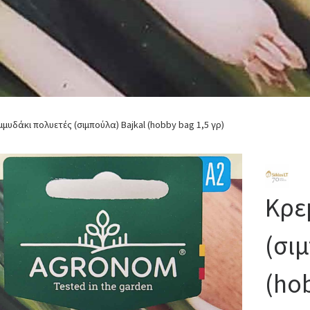
μυδάκι πολυετές (σιμπούλα) Bajkal (hobby bag 1,5 γρ)
Κρε
(σι
(hob