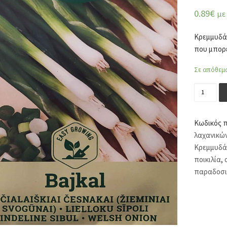
0.89
€
με
Κρεμμυδάκ
που μπορε
Σε απόθεμ
Κρεμμυδά
Κωδικός 
λαχανικώ
Κρεμμυδά
ποικιλία
,
παραδοσι