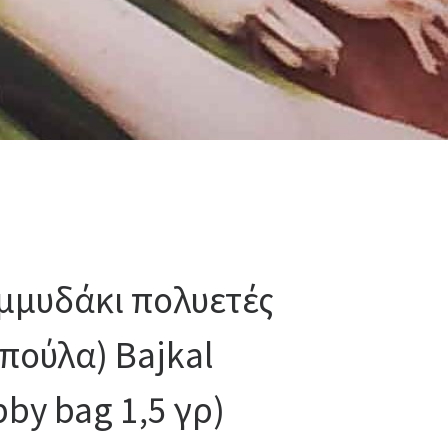
μμυδάκι πολυετές
μπούλα) Bajkal
by bag 1,5 γρ)