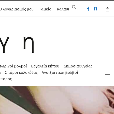
Ο λογαριασμός μου
Ταμείο
Καλάθι
πωρινοί βολβοί
Εργαλεία κήπου
Δημόσιας υγείας
α
Σπόροι κολοκύθας
Ανοιξιάτικοι βολβοί
Μεν
σπορος