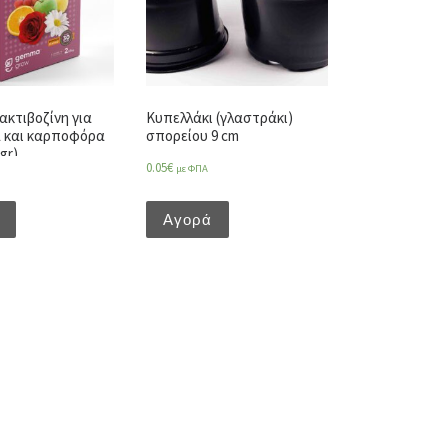
ακτιβοζίνη για
Κυπελλάκι (γλαστράκι)
 και καρποφόρα
σπορείου 9 cm
gr)
0.05
€
με ΦΠΑ
Αγορά