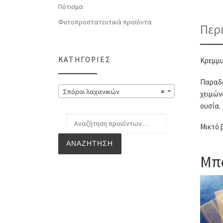
Πότισμα
Φυτοπροστατευτικά προϊόντα
Περ
ΚΑΤΗΓΟΡΊΕΣ
Κρεμμυ
Παραδο
Σπόροι λαχανικών
×
χειμών
ουσία.
Αναζήτηση για:
Μικτό 
ΑΝΑΖΉΤΗΣΗ
Μπο