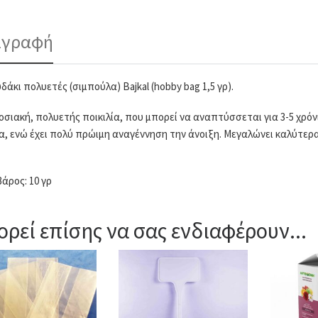
ιγραφή
δάκι πολυετές (σιμπούλα) Bajkal (hobby bag 1,5 γρ).
σιακή, πολυετής ποικιλία, που μπορεί να αναπτύσσεται για 3-5 χρόνια
α, ενώ έχει πολύ πρώιμη αναγέννηση την άνοιξη. Μεγαλώνει καλύτε
βάρος: 10 γρ
ρεί επίσης να σας ενδιαφέρουν...