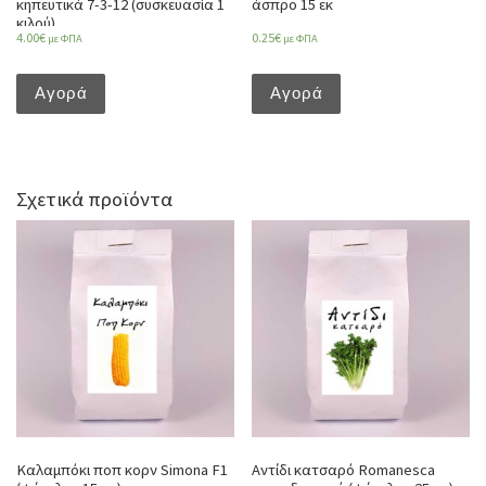
κηπευτικά 7-3-12 (συσκευασία 1
άσπρο 15 εκ
κιλού)
4.00
€
0.25
€
με ΦΠΑ
με ΦΠΑ
Αγορά
Αγορά
Σχετικά προϊόντα
Καλαμπόκι ποπ κορν Simona F1
Αντίδι κατσαρό Romanesca