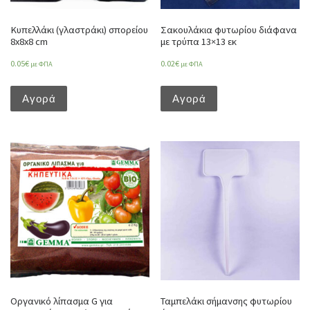
Κυπελλάκι (γλαστράκι) σπορείου
Σακουλάκια φυτωρίου διάφανα
8x8x8 cm
με τρύπα 13×13 εκ
0.05
€
0.02
€
με ΦΠΑ
με ΦΠΑ
Αγορά
Αγορά
Οργανικό λίπασμα G για
Ταμπελάκι σήμανσης φυτωρίου