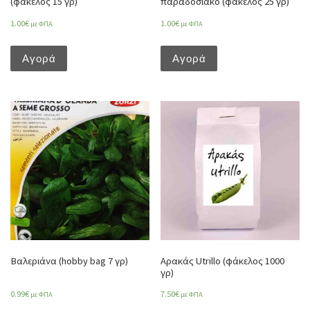
(φάκελος 15 γρ)
παραδοσιακό (φάκελος 25 γρ)
1.00
€
1.00
€
με ΦΠΑ
με ΦΠΑ
Αγορά
Αγορά
Βαλεριάνα (hobby bag 7 γρ)
Αρακάς Utrillo (φάκελος 1000
γρ)
0.99
€
7.50
€
με ΦΠΑ
με ΦΠΑ