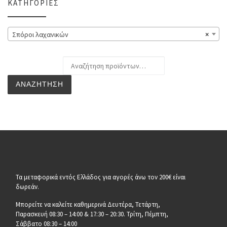
ΚΑΤΗΓΟΡΊΕΣ
Σπόροι λαχανικών
×
Αναζήτηση για:
ΑΝΑΖΉΤΗΣΗ
Τα μεταφορικά εντός Ελλάδος για αγορές άνω τον 200€ είναι
δωρεάν.
Μπορείτε να καλείτε καθημερινά Δευτέρα, Τετάρτη,
Παρασκευή 08:30 – 14:00 & 17:30 – 20:30. Τρίτη, Πέμπτη,
Σάββατο 08:30 – 14:00