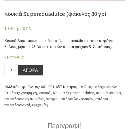
Κουκιά Superaquadulce (φάκελος 80 γρ)
1.00
€
με ΦΠΑ
Κουκιά Superaquadulce. Μεσο-όψιμη ποικιλία η οποία παράγει
λοβούς μήκους 25-30 εκατοστών που περιέχουν 5-7 σπόρους.
Σε απόθεμα
Κουκιά Superaquadulce (φάκελος 80 γρ) ποσότητα
ΑΓΟΡΆ
Κωδικός προϊόντος:
001-001-057
Κατηγορία:
Σπόροι λαχανικών
Ετικέτες:
γόνιμη γη
,
κουκιά
,
Κουκιά Superaquadulce
,
κουκιά μακριά
,
παραδοσιακή ποικιλία
,
σπόροι
,
σπόροι λαχανικών
,
σπόροι
παραδοσιακοί
,
ψυχανθή
Περιγραφή