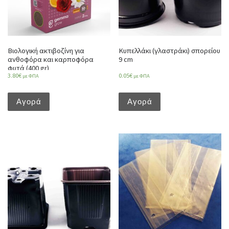
Βιολογική ακτιβοζίνη για
Κυπελλάκι (γλαστράκι) σπορείου
ανθοφόρα και καρποφόρα
9 cm
φυτά (400 gr)
3.80
€
0.05
€
με ΦΠΑ
με ΦΠΑ
Αγορά
Αγορά