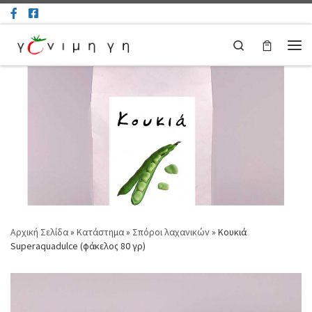
Μετάβαση στο περιεχόμενο
Search
Μεν
Αρχική Σελίδα
»
Κατάστημα
»
Σπόροι λαχανικών
»
Κουκιά
Superaquadulce (φάκελος 80 γρ)