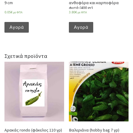
9 cm
ανθοφόρα και καρποφόρα
φυτά (400 gr)
0.05
€
3.80
€
με ΦΠΑ
με ΦΠΑ
Αγορά
Αγορά
Σχετικά προϊόντα
Αρακάς rondo (φάκελος 110 γρ)
Βαλεριάνα (hobby bag 7 γρ)