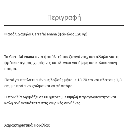
Περιγραφή
Φασόλι χαμηλό Garrafal enana (φάκελος 120 γρ).
Το Garrafal enana είναι φασόλι τύπου ζαργάνας, κατάλληλο για τη
φρέσκια αγορά, χωρίς ίνες και ιδανικό για όψιμη και καλοκαιρινή
σπορά.
Παράγει πεπλατυσμένους λοβούς μήκους 18-20 cm και πλάτους 1,8
cm, με πράσινο χρώμα και καφέ σπόρο.
Η ποικιλία ωριμάζει σε 60 ημέρες, με υψηλή παραγωγικότητα και
καλή ανθεκτικότητα στις καιρικές συνθήκες.
Χαρακτηριστικά Ποικιλίας