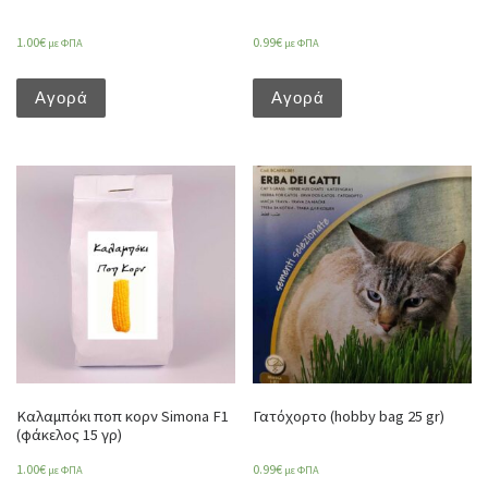
1.00
€
0.99
€
με ΦΠΑ
με ΦΠΑ
Αγορά
Αγορά
Καλαμπόκι ποπ κορν Simona F1
Γατόχορτο (hobby bag 25 gr)
(φάκελος 15 γρ)
1.00
€
0.99
€
με ΦΠΑ
με ΦΠΑ