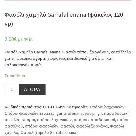
Φασόλι χαμηλό Garrafal enana (φάκελος 120
γρ)
2.00
€
με ΦΠΑ
Φασόλι χαμηλό Garrafal enana. Φασόλι τύπου ζαργάνας, κατάλληλο
για τη φρέσκια αγορά, χωρίς ίνες και ιδανικό για όψιμη και
καλοκαιρινή σπορά.
Σε απόθεμα
Φασόλι χαμηλό Garrafal enana (φάκελος 120 γρ) ποσότητ
ΑΓΟΡΆ
Κωδικός προϊόντος:
001-001-495
Κατηγορίες:
Σπόροι λαχανικών
,
Σπόροι φασολιών
Ετικέτες:
garrafal enana
,
γόνιμη γη
,
παραδοσιακή
ποικιλία
,
σπόροι
,
σπόροι λαχανικών
,
σπόροι παραδοσιακοί
,
σπόροι
φασολιού
,
σπόροι φασολιών
,
φασόλι
,
φασόλι ζαργάνα
,
Φασόλι
χαμηλό
,
Φασόλι χαμηλό Garrafal enana