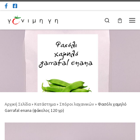
Μετάβαση στο περιεχόμενο
Search
Μεν
Αρχική Σελίδα
»
Κατάστημα
»
Σπόροι λαχανικών
»
Φασόλι χαμηλό
Garrafal enana (φάκελος 120 γρ)