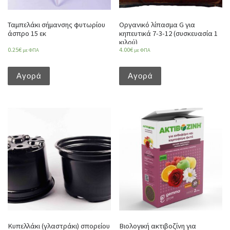
Ταμπελάκι σήμανσης φυτωρίου
Οργανικό λίπασμα G για
άσπρο 15 εκ
κηπευτικά 7-3-12 (συσκευασία 1
κιλού)
0.25
€
4.00
€
με ΦΠΑ
με ΦΠΑ
Αγορά
Αγορά
Κυπελλάκι (γλαστράκι) σπορείου
Βιολογική ακτιβοζίνη για