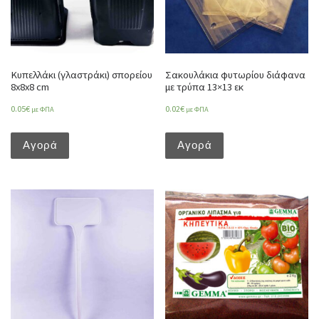
Κυπελλάκι (γλαστράκι) σπορείου
Σακουλάκια φυτωρίου διάφανα
8x8x8 cm
με τρύπα 13×13 εκ
0.05
€
0.02
€
με ΦΠΑ
με ΦΠΑ
Αγορά
Αγορά