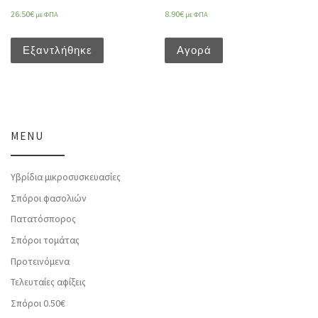
26.50
€
8.90
€
με ΦΠΑ
με ΦΠΑ
Εξαντλήθηκε
Αγορά
MENU
Υβρίδια μικροσυσκευασίες
Σπόροι φασολιών
Πατατόσπορος
Σπόροι τομάτας
Προτεινόμενα
Τελευταίες αφίξεις
Σπόροι 0.50€