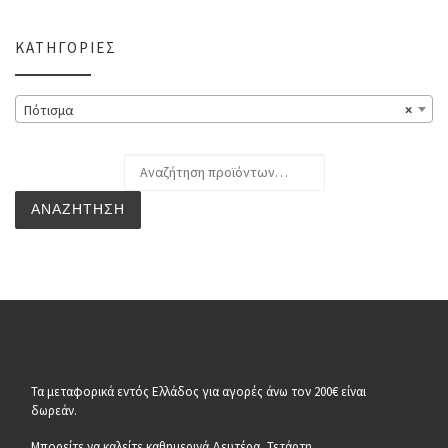
ΚΑΤΗΓΟΡΊΕΣ
Πότισμα
×
Αναζήτηση για:
ΑΝΑΖΉΤΗΣΗ
Τα μεταφορικά εντός Ελλάδος για αγορές άνω τον 200€ είναι
δωρεάν.
Μπορείτε να καλείτε καθημερινά Δευτέρα, Τετάρτη,