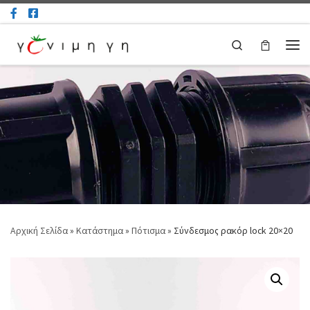
Μετάβαση στο περιεχόμενο
Search
Μεν
Αρχική Σελίδα
»
Κατάστημα
»
Πότισμα
»
Σύνδεσμος ρακόρ lock 20×20