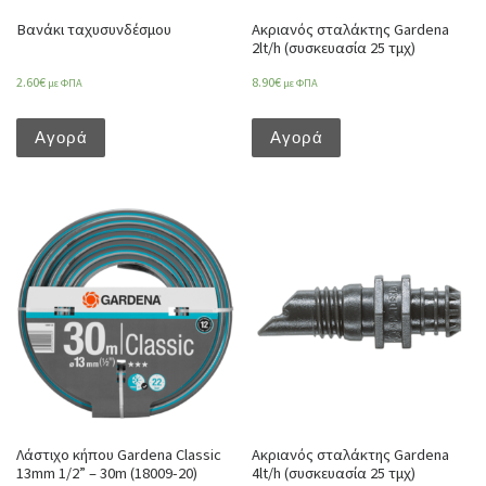
Βανάκι ταχυσυνδέσμου
Ακριανός σταλάκτης Gardena
2lt/h (συσκευασία 25 τμχ)
2.60
€
8.90
€
με ΦΠΑ
με ΦΠΑ
Αγορά
Αγορά
Λάστιχο κήπου Gardena Classic
Ακριανός σταλάκτης Gardena
13mm 1/2” – 30m (18009-20)
4lt/h (συσκευασία 25 τμχ)