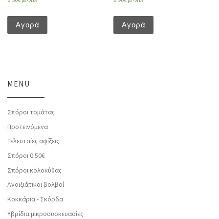
με ΦΠΑ
με ΦΠΑ
Αγορά
Αγορά
MENU
Σπόροι τομάτας
Προτεινόμενα
Τελευταίες αφίξεις
Σπόροι 0.50€
Σπόροι κολοκύθας
Ανοιξιάτικοι βολβοί
Κοκκάρια - Σκόρδα
Υβρίδια μικροσυσκευασίες