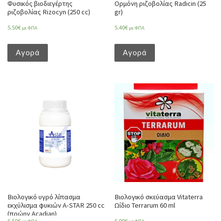
Φυσικός βιοδιεγέρτης
Ορμόνη ριζοβολίας Radicin (25
ριζοβολίας Rizocyn (250 cc)
gr)
5.50
€
5.40
€
με ΦΠΑ
με ΦΠΑ
Αγορά
Αγορά
Βιολογικό υγρό λίπασμα
Βιολογικό σκεύασμα Vitaterra
εκχύλισμα φυκιών A-STAR 250 cc
Ωίδιο Terrarum 60 ml
(πρώην Acadian)
6.50
€
6.90
€