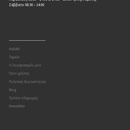
Σάββατο 08:30 – 14:00
__________________
Καλάθι
Ταμείο
Ο λογαριασμός μου
Όροι χρήσης
Πολιτική ιδιωτικότητας
Blog
Τρόποι πληρωμής
Newsletter