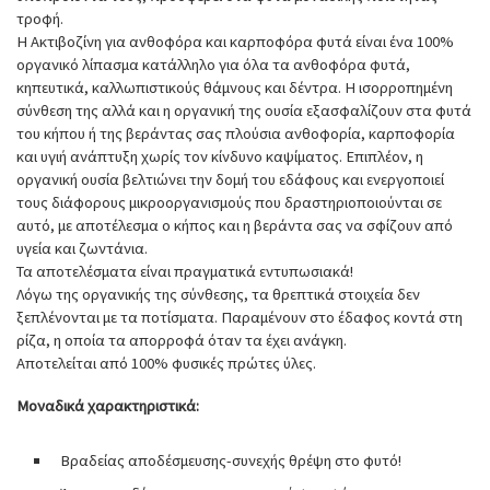
τροφή.
Η Ακτιβοζίνη για ανθοφόρα και καρποφόρα φυτά είναι ένα 100%
οργανικό λίπασμα κατάλληλο για όλα τα ανθοφόρα φυτά,
κηπευτικά, καλλωπιστικούς θάμνους και δέντρα. Η ισορροπημένη
σύνθεση της αλλά και η οργανική της ουσία εξασφαλίζουν στα φυτά
του κήπου ή της βεράντας σας πλούσια ανθοφορία, καρποφορία
και υγιή ανάπτυξη χωρίς τον κίνδυνο καψίματος. Επιπλέον, η
οργανική ουσία βελτιώνει την δομή του εδάφους και ενεργοποιεί
τους διάφορους μικροοργανισμούς που δραστηριοποιούνται σε
αυτό, με αποτέλεσμα ο κήπος και η βεράντα σας να σφίζουν από
υγεία και ζωντάνια.
Τα αποτελέσματα είναι πραγματικά εντυπωσιακά!
Λόγω της οργανικής της σύνθεσης, τα θρεπτικά στοιχεία δεν
ξεπλένονται με τα ποτίσματα. Παραμένουν στο έδαφος κοντά στη
ρίζα, η οποία τα απορροφά όταν τα έχει ανάγκη.
Αποτελείται από 100% φυσικές πρώτες ύλες.
Μοναδικά χαρακτηριστικά:
Βραδείας αποδέσμευσης-συνεχής θρέψη στο φυτό!