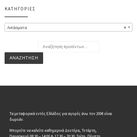
ΚΑΤΗΓΟΡΊΕΣ
Λιπάσματα
×
Αναζήτηση για:
ΑΝΑΖΉΤΗΣΗ
Τα μεταφορικά εντός Ελλάδος για αγορές άνω τον 200€ είναι
δωρεάν.
Μπορείτε να καλείτε καθημερινά Δευτέρα, Τετάρτη,
Παρασκευή 08:30 – 14:00 & 17:30 – 20:30. Τρίτη, Πέμπτη,