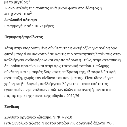
με το μέγεθος ή
1-2 κουταλιές της σούπας ανά μικρό φυτό στο έδαφος ή
2
400 g ανά 10 m
Ακολουθεί πότισμα
Εφαρμογή: Κάθε 20-25 μέρες.
Περιγραφή προϊόντος
Χάρη στην ισορροπημένη σύνθεση της η Ακτιβοζίνη για ανθοφόρα
φυτά μπορεί να ικανοποιήσει και τις πιο απαιτητικές λιπάνσεις στην
καλλιέργεια ανθοφόρων και καρποφόρων φυτών, στην κατασκευή
δημοσίου πρασίνου και στην αρχιτεκτονική τοπίου. Η πλήρης
σύνθεση και η μακράς διάρκειας επίδραση της, εξασφαλίζει υγιή
ανάπτυξη, χωρίς τον κίνδυνο του καψίματος. Είναι ιδανική για
χρήση σε βιολογικές καλλιέργειες λόγω της περιεκτικότητας
εγκεκριμένων μοναδικών πρώτων υλών που αναφέρονται στο
παράρτημα της κοινοτικής οδηγίας 2092/91.
Σύνθεση
Σύνθετο οργανικό λίπασμα NPK 7-7-10
(7% Συνολικό άζωτο Ν εκ του οποίου 7% οργανικό άζωτο 7% ,