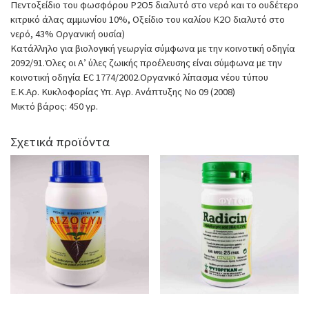
Πεντοξείδιο του φωσφόρου P2O5 διαλυτό στο νερό και το ουδέτερο
κιτρικό άλας αμμωνίου 10%, Οξείδιο του καλίου Κ2Ο διαλυτό στο
νερό, 43% Οργανική ουσία)
Κατάλληλο για βιολογική γεωργία σύμφωνα με την κοινοτική οδηγία
2092/91.Όλες οι Α’ ύλες ζωικής προέλευσης είναι σύμφωνα με την
κοινοτική οδηγία EC 1774/2002.Οργανικό λίπασμα νέου τύπου
Ε.Κ.Αρ. Κυκλοφορίας Υπ. Αγρ. Ανάπτυξης Νο 09 (2008)
Μικτό βάρος: 450 γρ.
Σχετικά προϊόντα