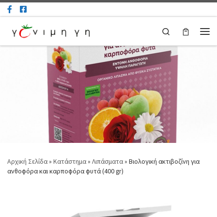
Μετάβαση στο περιεχόμενο
Search
Μεν
Αρχική Σελίδα
»
Κατάστημα
»
Λιπάσματα
»
Βιολογική ακτιβοζίνη για
ανθοφόρα και καρποφόρα φυτά (400 gr)