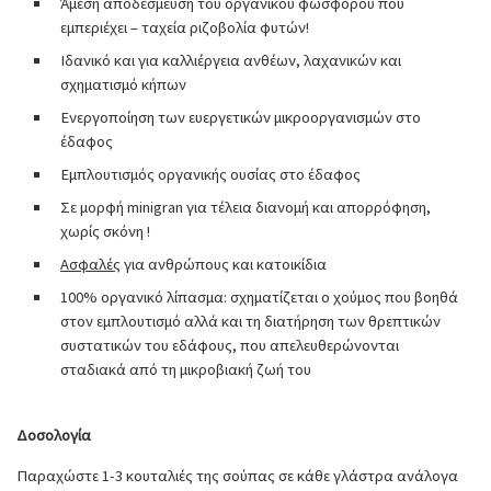
Άμεση αποδέσμευση του οργανικού φωσφόρου που
εμπεριέχει – ταχεία ριζοβολία φυτών!
Ιδανικό και για καλλιέργεια ανθέων, λαχανικών και
σχηματισμό κήπων
Ενεργοποίηση των ευεργετικών μικροοργανισμών στο
έδαφος
Εμπλουτισμός οργανικής ουσίας στο έδαφος
Σε μορφή minigran για τέλεια διανομή και απορρόφηση,
χωρίς σκόνη !
Ασφαλές
για ανθρώπους και κατοικίδια
100% οργανικό λίπασμα: σχηματίζεται ο χούμος που βοηθά
στον εμπλουτισμό αλλά και τη διατήρηση των θρεπτικών
συστατικών του εδάφους, που απελευθερώνονται
σταδιακά από τη μικροβιακή ζωή του
Δοσολογία
Παραχώστε 1-3 κουταλιές της σούπας σε κάθε γλάστρα ανάλογα