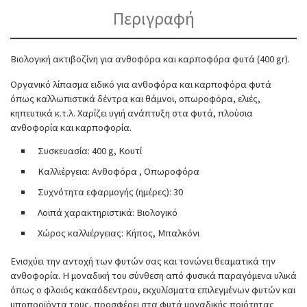
Περιγραφή
Βιολογική ακτιβοζίνη για ανθοφόρα και καρποφόρα φυτά (400 gr).
Οργανικό λίπασμα ειδικό για ανθοφόρα και καρποφόρα φυτά
όπως καλλωπιστικά δέντρα και θάμνοι, οπωροφόρα, ελιές,
κηπευτικά κ.τ.λ. Χαρίζει υγιή ανάπτυξη στα φυτά, πλούσια
ανθοφορία και καρποφορία.
Συσκευασία: 400 g, Κουτί
Καλλιέργεια: Ανθοφόρα , Οπωροφόρα
Συχνότητα εφαρμογής (ημέρες): 30
Λοιπά χαρακτηριστικά: Βιολογικό
Χώρος καλλιέργειας: Κήπος, Μπαλκόνι
Ενισχύει την αντοχή των φυτών σας και τονώνει θεαματικά την
ανθοφορία. Η μοναδική του σύνθεση από φυσικά παραγόμενα υλικά
όπως ο φλοιός κακαόδεντρου, εκχυλίσματα επιλεγμένων φυτών και
υποπροϊόντα τους, προσφέρει στα φυτά μοναδικής ποιότητας