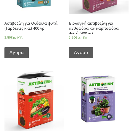
Ακτιβοζίνη για Οξύφιλα φυτά
Βιολογική ακτιβοζίνη για
(Γαρδένιες κ.α.) 400 γρ
ανθοφόρα και καρποφόρα
φυτά (400 gr)
3.80
€
3.80
€
με ΦΠΑ
με ΦΠΑ
Αγορά
Αγορά