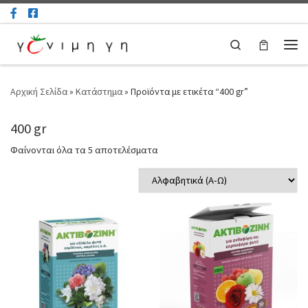
Μετάβαση στο περιεχόμενο
Search
Μεν
Αρχική Σελίδα
»
Κατάστημα
»
Προϊόντα με ετικέτα “400 gr”
400 gr
Φαίνονται όλα τα 5 αποτελέσματα