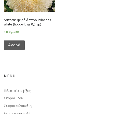
Αστράκι ψηλό άσπρο Princess
white (hobby bag 0,5 γρ)
0.89
€
με ΦΠΑ
Αγορά
MENU
Τελευταίες αφίξεις
Σπόροι 0.50€
Σπόροι κολοκύθας
Ανοιξιάτικοι βολβοί