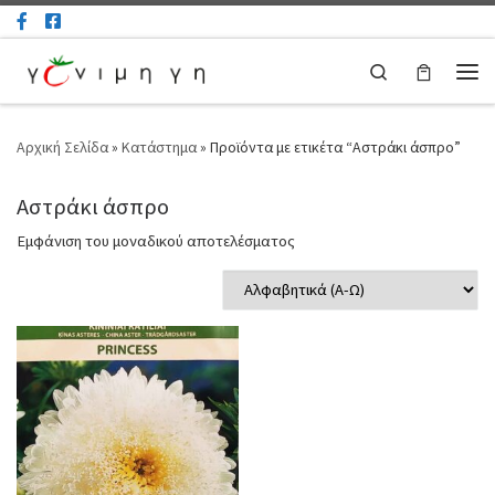
Μετάβαση στο περιεχόμενο
Search
Μεν
Αρχική Σελίδα
»
Κατάστημα
»
Προϊόντα με ετικέτα “Αστράκι άσπρο”
Αστράκι άσπρο
Εμφάνιση του μοναδικού αποτελέσματος