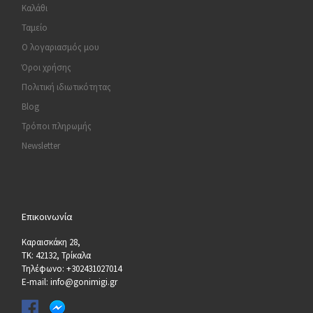
Καλάθι
Ταμείο
Ο λογαριασμός μου
Όροι χρήσης
Πολιτική ιδιωτικότητας
Blog
Τρόποι πληρωμής
Newsletter
Επικοινωνία
Καραισκάκη 28,
ΤΚ: 42132, Τρίκαλα
Τηλέφωνο: +302431027014
E-mail: info@gonimigi.gr