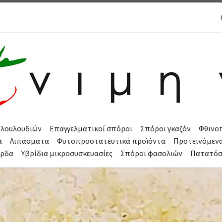
 λουλουδιών
Επαγγελματικοί σπόροι
Σπόροι γκαζόν
Φθινο
α
Λιπάσματα
Φυτοπροστατευτικά προϊόντα
Προτεινόμεν
όρδα
Υβρίδια μικροσυσκευασίες
Σπόροι φασολιών
Πατατό