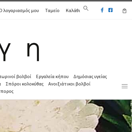
Ο λογαριασμός μου
Ταμείο
Καλάθι
πωρινοί βολβοί
Εργαλεία κήπου
Δημόσιας υγείας
α
Σπόροι κολοκύθας
Ανοιξιάτικοι βολβοί
Μεν
σπορος