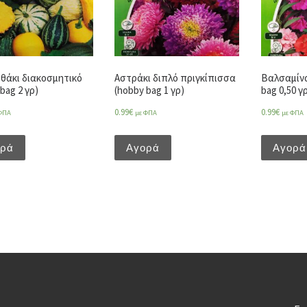
θάκι διακοσμητικό
Αστράκι διπλό πριγκίπισσα
Βαλσαμίνα
bag 2 γρ)
(hobby bag 1 γρ)
bag 0,50 γ
0.99
€
0.99
€
ΦΠΑ
με ΦΠΑ
με ΦΠΑ
ορά
Αγορά
Αγορά