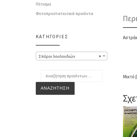
Πότισμα
Φυτοπροστατευτικά προϊόντα
Περ
ΚΑΤΗΓΟΡΊΕΣ
Αστράκ
Σπόροι λουλουδιών
×
Αναζήτηση για:
Μικτό 
ΑΝΑΖΉΤΗΣΗ
Σχε