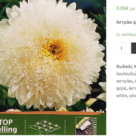
0.89
€
με
Αστράκι ψ
Σε απόθεμ
Αστράκι 
Κωδικός 
λουλουδι
αστράκι
,
ψηλό
,
Αστ
white
,
γόν