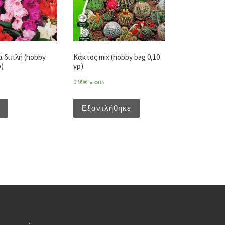
 διπλή (hobby
Κάκτος mix (hobby bag 0,10
ρ)
γρ)
0.99
€
με ΦΠΑ
Εξαντλήθηκε