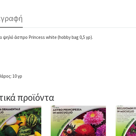
ιγραφή
ι ψηλό άσπρο Princess white (hobby bag 0,5 γρ).
βάρος: 10 γρ
τικά προϊόντα