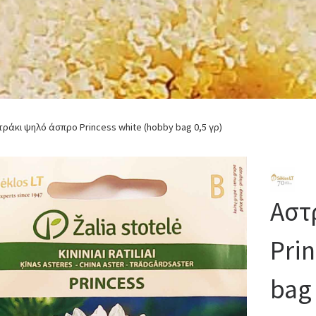
τράκι ψηλό άσπρο Princess white (hobby bag 0,5 γρ)
Αστ
Pri
bag 