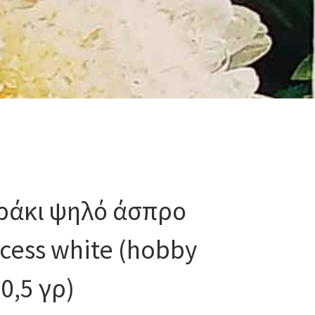
ράκι ψηλό άσπρο
ncess white (hobby
0,5 γρ)