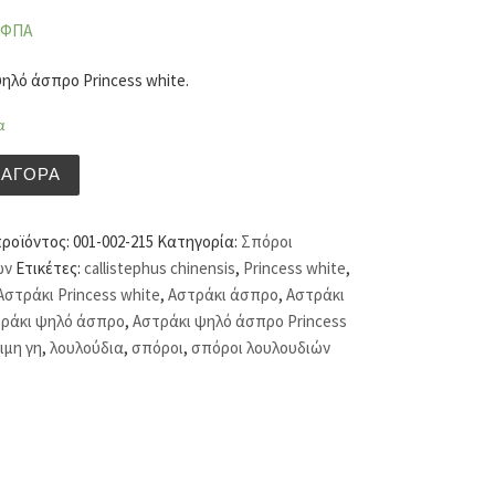
 ΦΠΑ
ηλό άσπρο Princess white.
α
ψηλό άσπρο Princess white (hobby bag 0,5 γρ) ποσότητα
ΑΓΟΡΆ
προϊόντος:
001-002-215
Κατηγορία:
Σπόροι
ών
Ετικέτες:
callistephus chinensis
,
Princess white
,
Αστράκι Princess white
,
Αστράκι άσπρο
,
Αστράκι
ράκι ψηλό άσπρο
,
Αστράκι ψηλό άσπρο Princess
ιμη γη
,
λουλούδια
,
σπόροι
,
σπόροι λουλουδιών