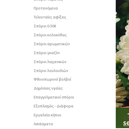
Προτεινόμενα
Τελευταίες αφίξεις
Σπόροι 0.50€
Σπόροι κολοκύθας
Σπόροι αρωματικών
Σπόροι γκαζόν
Σπόροι λαχανικών
Σπόροι λουλουδιών
Φθινοπωρινοί βολβοί
Δημόσιας υγείας
Επαγγελματικοί σπόροι
Εξοπλισμός - Διάφορα
Εργαλεία κήπου
Λιπάσματα