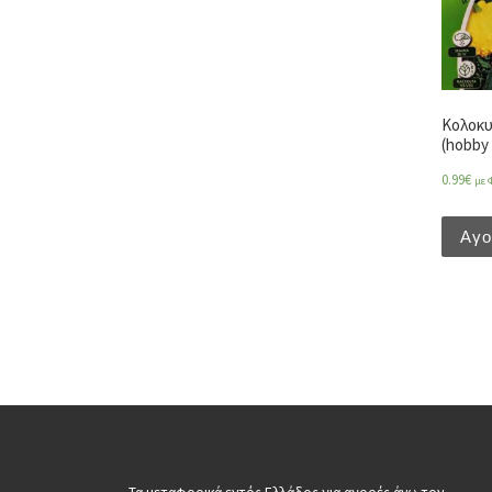
Κολοκυ
(hobby 
0.99
€
με 
Αγ