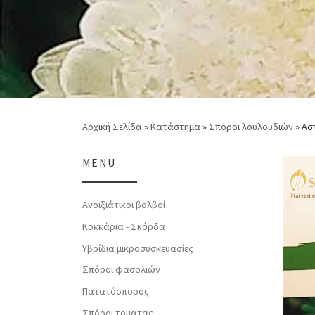
Αρχική Σελίδα
»
Κατάστημα
»
Σπόροι λουλουδιών
»
Ασ
MENU
Ανοιξιάτικοι βολβοί
Κοκκάρια - Σκόρδα
Υβρίδια μικροσυσκευασίες
Σπόροι φασολιών
Πατατόσπορος
Σπόροι τομάτας