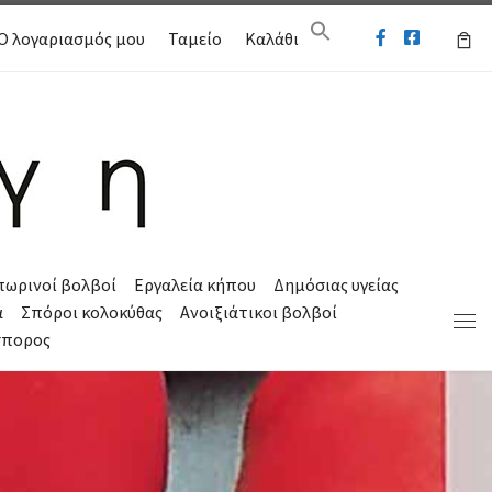
Ο λογαριασμός μου
Ταμείο
Καλάθι
πωρινοί βολβοί
Εργαλεία κήπου
Δημόσιας υγείας
α
Σπόροι κολοκύθας
Ανοιξιάτικοι βολβοί
Μεν
σπορος