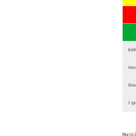
Βάθο
Αποσ
Ιδαν
1 γρ
Μικτό 