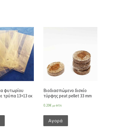
ια φυτωρίου
Βιοδιασπώμενο δισκίο
ε τρύπα 13×13 εκ
τύρφης peat pellet 33 mm
0.20
€
με ΦΠΑ
Αγορά