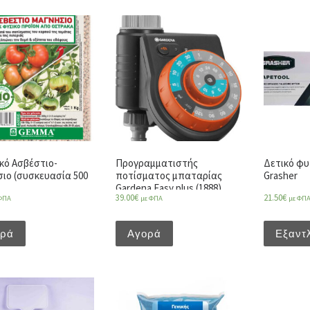
κό Ασβέστιο-
Προγραμματιστής
Δετικό φυ
ιο (συσκευασία 500
ποτίσματος μπαταρίας
Grasher
Gardena Easy plus (1888)
39.00
€
21.50
€
ΦΠΑ
με ΦΠΑ
με ΦΠ
ορά
Αγορά
Εξαντ