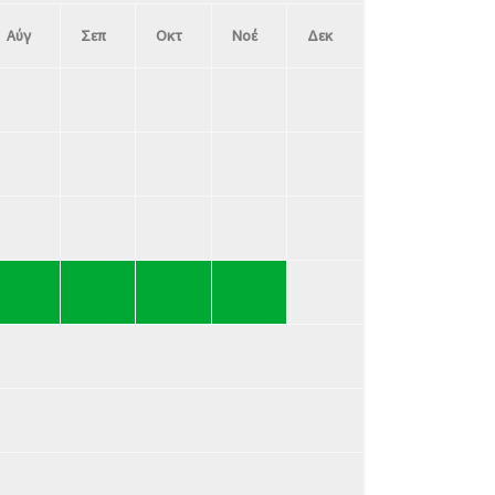
Αύγ
Σεπ
Οκτ
Νοέ
Δεκ