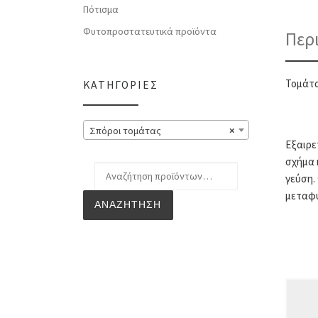
Πότισμα
Φυτοπροστατευτικά προϊόντα
Περ
Τομάτα
ΚΑΤΗΓΟΡΊΕΣ
Σπόροι τομάτας
×
Εξαιρε
σχήμα 
Αναζήτηση για:
γεύση.
μεταφύ
ΑΝΑΖΉΤΗΣΗ