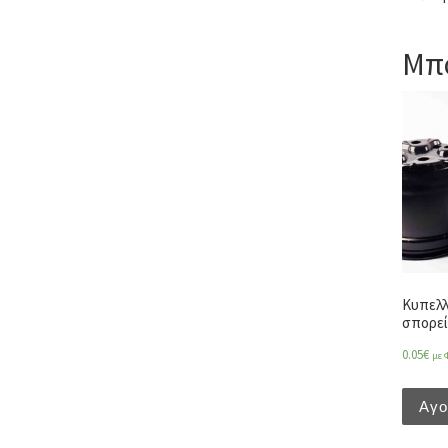
Μπο
Κυπελλ
σπορεί
0.05
€
με 
Αγ