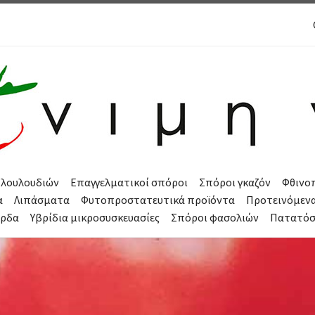
 λουλουδιών
Επαγγελματικοί σπόροι
Σπόροι γκαζόν
Φθινο
α
Λιπάσματα
Φυτοπροστατευτικά προϊόντα
Προτεινόμεν
όρδα
Υβρίδια μικροσυσκευασίες
Σπόροι φασολιών
Πατατό