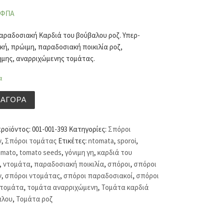
 ΦΠΑ
αραδοσιακή Καρδιά του βούβαλου ροζ. Υπερ-
ή, πρώιμη, παραδοσιακή ποικιλία ροζ,
ημης, αναρριχώμενης τομάτας.
α
αραδοσιακή Καρδιά του βούβαλου ροζ (hobby bag 0,1 γρ) π
ΑΓΟΡΆ
προϊόντος:
001-001-393
Κατηγορίες:
Σπόροι
ν
,
Σπόροι τομάτας
Ετικέτες:
ntomata
,
sporoi
,
omato
,
tomato seeds
,
γόνιμη γη
,
καρδιά του
,
ντομάτα
,
παραδοσιακή ποικιλία
,
σπόροι
,
σπόροι
ν
,
σπόροι ντομάτας
,
σπόροι παραδοσιακοί
,
σπόροι
τομάτα
,
τομάτα αναρριχώμενη
,
Τομάτα καρδιά
αλου
,
Τομάτα ροζ