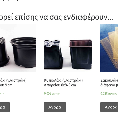
ρεί επίσης να σας ενδιαφέρουν...
άκι (γλαστράκι)
Κυπελλάκι (γλαστράκι)
Σακουλάκ
ου 9 cm
σπορείου 8x8x8 cm
διάφανα μ
0.05
€
0.02
€
ΦΠΑ
με ΦΠΑ
με ΦΠΑ
ορά
Αγορά
Αγορά