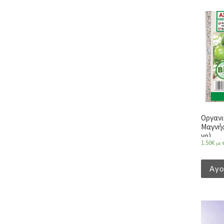
Οργανι
Μαγνήσ
γρ)
1.50
€
με 
Αγ