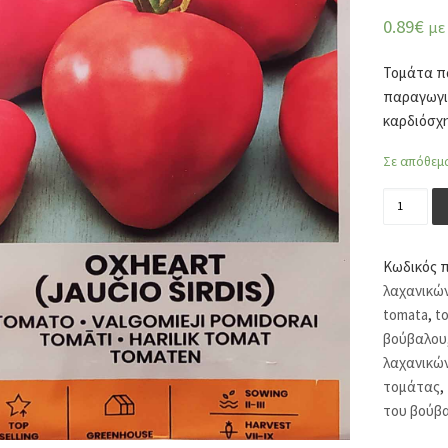
0.89
€
με
Τομάτα π
παραγωγικ
καρδιόσχ
Σε απόθεμ
Τομάτα π
Κωδικός 
λαχανικώ
tomata
,
t
βούβαλου
λαχανικώ
τομάτας
,
του βούβ