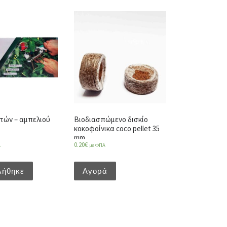
τών – αμπελιού
Βιοδιασπώμενο δισκίο
κοκοφοίνικα coco pellet 35
mm
0.20
€
Α
με ΦΠΑ
λήθηκε
Αγορά