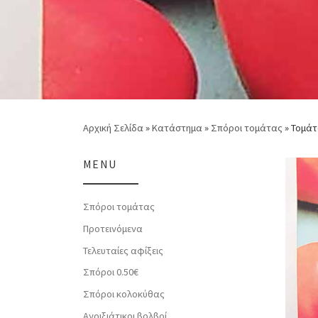
Αρχική Σελίδα
»
Κατάστημα
»
Σπόροι τομάτας
»
Τομάτ
MENU
Σπόροι τομάτας
Προτεινόμενα
Τελευταίες αφίξεις
Σπόροι 0.50€
Σπόροι κολοκύθας
Ανοιξιάτικοι βολβοί