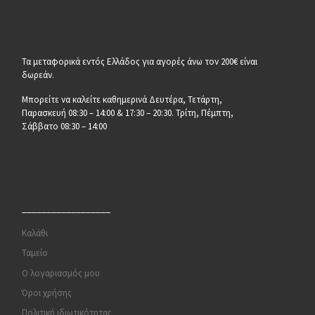
Τα μεταφορικά εντός Ελλάδος για αγορές άνω τον 200€ είναι
δωρεάν.
Μπορείτε να καλείτε καθημερινά Δευτέρα, Τετάρτη,
Παρασκευή 08:30 – 14:00 & 17:30 – 20:30. Τρίτη, Πέμπτη,
Σάββατο 08:30 – 14:00
__________________
Καλάθι
Ταμείο
Ο λογαριασμός μου
Όροι χρήσης
Πολιτική ιδιωτικότητας