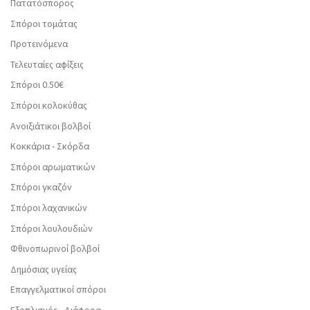
Πατατόσπορος
Σπόροι τομάτας
Προτεινόμενα
Τελευταίες αφίξεις
Σπόροι 0.50€
Σπόροι κολοκύθας
Ανοιξιάτικοι βολβοί
Κοκκάρια - Σκόρδα
Σπόροι αρωματικών
Σπόροι γκαζόν
Σπόροι λαχανικών
Σπόροι λουλουδιών
Φθινοπωρινοί βολβοί
Δημόσιας υγείας
Επαγγελματικοί σπόροι