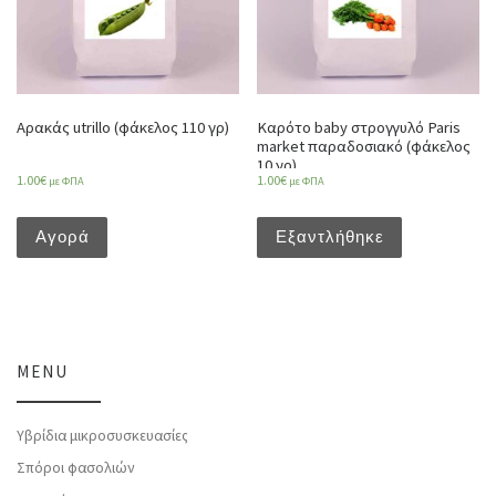
Αρακάς utrillo (φάκελος 110 γρ)
Καρότο baby στρογγυλό Paris
market παραδοσιακό (φάκελος
10 γρ)
1.00
€
1.00
€
με ΦΠΑ
με ΦΠΑ
Αγορά
Εξαντλήθηκε
MENU
Υβρίδια μικροσυσκευασίες
Σπόροι φασολιών