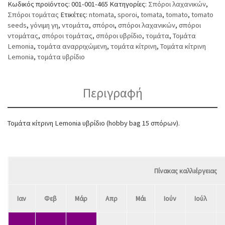
Κωδικός προϊόντος:
001-001-465
Κατηγορίες:
Σπόροι λαχανικών
,
Σπόροι τομάτας
Ετικέτες:
ntomata
,
sporoi
,
tomata
,
tomato
,
tomato
seeds
,
γόνιμη γη
,
ντομάτα
,
σπόροι
,
σπόροι λαχανικών
,
σπόροι
ντομάτας
,
σπόροι τομάτας
,
σπόροι υβρίδιο
,
τομάτα
,
Τομάτα
Lemonia
,
τομάτα αναρριχώμενη
,
τομάτα κίτρινη
,
Τομάτα κίτρινη
Lemonia
,
τομάτα υβρίδιο
Περιγραφή
Τομάτα κίτρινη Lemonia υβρίδιο (hobby bag 15 σπόρων).
Πίνακας καλλιέργειας
Ιαν
Φεβ
Μάρ
Απρ
Μάι
Ιούν
Ιούλ