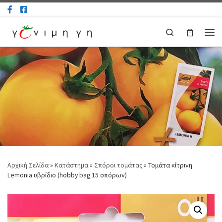
Μετάβαση στο περιεχόμενο
Search
Μεν
Αρχική Σελίδα
»
Κατάστημα
»
Σπόροι τομάτας
»
Τομάτα κίτρινη
Lemonia υβρίδιο (hobby bag 15 σπόρων)