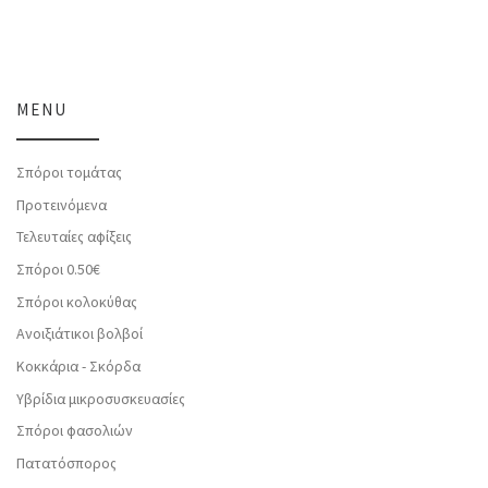
MENU
Σπόροι τομάτας
Προτεινόμενα
Τελευταίες αφίξεις
Σπόροι 0.50€
Σπόροι κολοκύθας
Ανοιξιάτικοι βολβοί
Κοκκάρια - Σκόρδα
Υβρίδια μικροσυσκευασίες
Σπόροι φασολιών
Πατατόσπορος