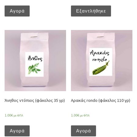
Αγορά
Εξαντλήθηκε
Άνηθος ντόπιος (φάκελος 35 γρ)
Αρακάς rondo (φάκελος 110 γρ)
1.00
€
1.00
€
με ΦΠΑ
με ΦΠΑ
Αγορά
Αγορά