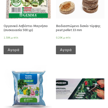
Οργανικό Ασβέστιο-Μαγνήσιο
Βιοδιασπώμενο δισκίο τύρφης
(συσκευασία 500 γρ)
peat pellet 33 mm
1.50
€
0.20
€
με ΦΠΑ
με ΦΠΑ
Αγορά
Αγορά