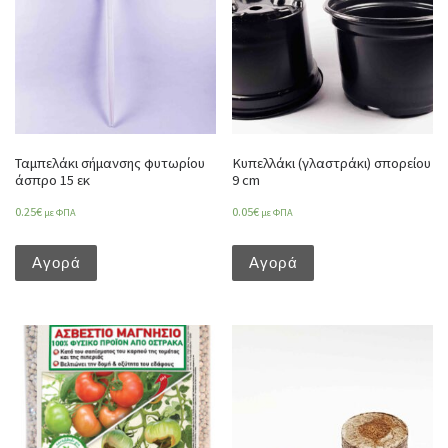
Ταμπελάκι σήμανσης φυτωρίου
Κυπελλάκι (γλαστράκι) σπορείου
άσπρο 15 εκ
9 cm
0.25
€
0.05
€
με ΦΠΑ
με ΦΠΑ
Αγορά
Αγορά