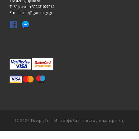
ΤΚ: 42132, Τρίκαλα
Τηλέφωνο: +302431027014
E-mail: info@gonimigi.gr
© 2026
Γόνιμη Γη
– Με επιφύλαξη παντός δικαιώματος