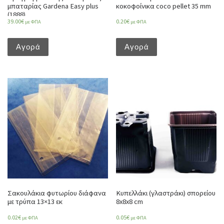
μπαταρίας Gardena Easy plus
κοκοφοίνικα coco pellet 35 mm
(1888)
39.00
€
0.20
€
με ΦΠΑ
με ΦΠΑ
Αγορά
Αγορά
Σακουλάκια φυτωρίου διάφανα
Κυπελλάκι (γλαστράκι) σπορείου
με τρύπα 13×13 εκ
8x8x8 cm
0.02
€
0.05
€
με ΦΠΑ
με ΦΠΑ