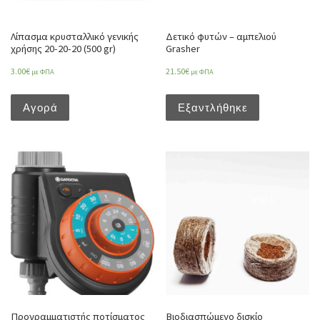
Λίπασμα κρυσταλλικό γενικής
Δετικό φυτών – αμπελιού
χρήσης 20-20-20 (500 gr)
Grasher
3.00
€
21.50
€
με ΦΠΑ
με ΦΠΑ
Αγορά
Εξαντλήθηκε
Προγραμματιστής ποτίσματος
Βιοδιασπώμενο δισκίο