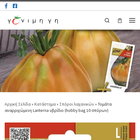
Μετάβαση στο περιεχόμενο
Search
Μεν
Αρχική Σελίδα
»
Κατάστημα
»
Σπόροι λαχανικών
»
Τομάτα
αναρριχώμενη Lanterna υβρίδιο (hobby bag 10 σπόρων)