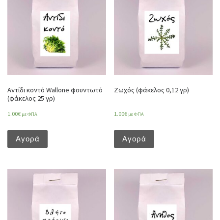
Αντίδι κοντό Wallone φουντωτό
Ζωχός (φάκελος 0,12 γρ)
(φάκελος 25 γρ)
1.00
€
1.00
€
με ΦΠΑ
με ΦΠΑ
Αγορά
Αγορά