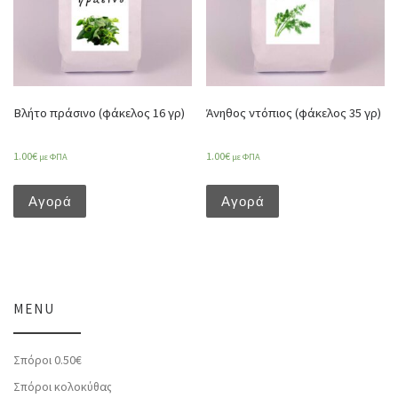
Βλήτο πράσινο (φάκελος 16 γρ)
Άνηθος ντόπιος (φάκελος 35 γρ)
1.00
€
1.00
€
με ΦΠΑ
με ΦΠΑ
Αγορά
Αγορά
MENU
Σπόροι 0.50€
Σπόροι κολοκύθας