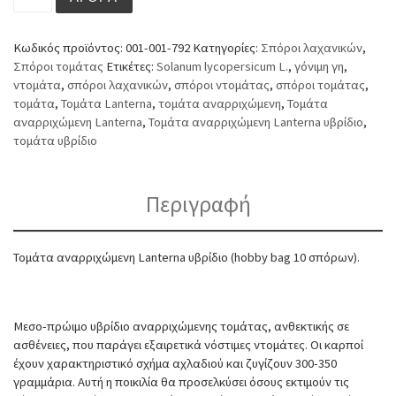
Κωδικός προϊόντος:
001-001-792
Κατηγορίες:
Σπόροι λαχανικών
,
Σπόροι τομάτας
Ετικέτες:
Solanum lycopersicum L.
,
γόνιμη γη
,
ντομάτα
,
σπόροι λαχανικών
,
σπόροι ντομάτας
,
σπόροι τομάτας
,
τομάτα
,
Τομάτα Lanterna
,
τομάτα αναρριχώμενη
,
Τομάτα
αναρριχώμενη Lanterna
,
Τομάτα αναρριχώμενη Lanterna υβρίδιο
,
τομάτα υβρίδιο
Περιγραφή
Τομάτα αναρριχώμενη Lanterna υβρίδιο (hobby bag 10 σπόρων).
Μεσο-πρώιμο υβρίδιο αναρριχώμενης τομάτας, ανθεκτικής σε
ασθένειες, που παράγει εξαιρετικά νόστιμες ντομάτες. Οι καρποί
έχουν χαρακτηριστικό σχήμα αχλαδιού και ζυγίζουν 300-350
γραμμάρια. Αυτή η ποικιλία θα προσελκύσει όσους εκτιμούν τις