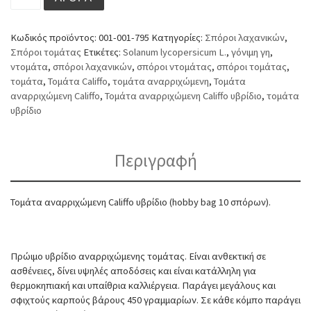
Κωδικός προϊόντος:
001-001-795
Κατηγορίες:
Σπόροι λαχανικών
,
Σπόροι τομάτας
Ετικέτες:
Solanum lycopersicum L.
,
γόνιμη γη
,
ντομάτα
,
σπόροι λαχανικών
,
σπόροι ντομάτας
,
σπόροι τομάτας
,
τομάτα
,
Τομάτα Califfo
,
τομάτα αναρριχώμενη
,
Τομάτα
αναρριχώμενη Califfo
,
Τομάτα αναρριχώμενη Califfo υβρίδιο
,
τομάτα
υβρίδιο
Περιγραφή
Τομάτα αναρριχώμενη Califfo υβρίδιο (hobby bag 10 σπόρων).
Πρώιμο υβρίδιο αναρριχώμενης τομάτας. Είναι ανθεκτική σε
ασθένειες, δίνει υψηλές αποδόσεις και είναι κατάλληλη για
θερμοκηπιακή και υπαίθρια καλλιέργεια. Παράγει μεγάλους και
σφιχτούς καρπούς βάρους 450 γραμμαρίων. Σε κάθε κόμπο παράγει