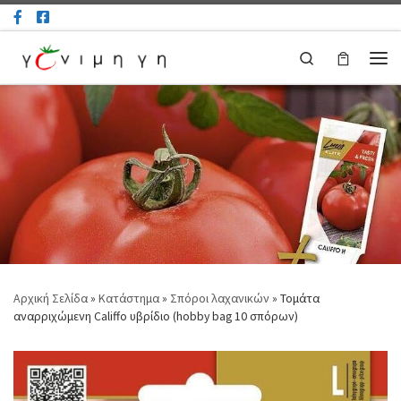
Μετάβαση στο περιεχόμενο
Search
Μεν
Αρχική Σελίδα
»
Κατάστημα
»
Σπόροι λαχανικών
»
Τομάτα
αναρριχώμενη Califfo υβρίδιο (hobby bag 10 σπόρων)