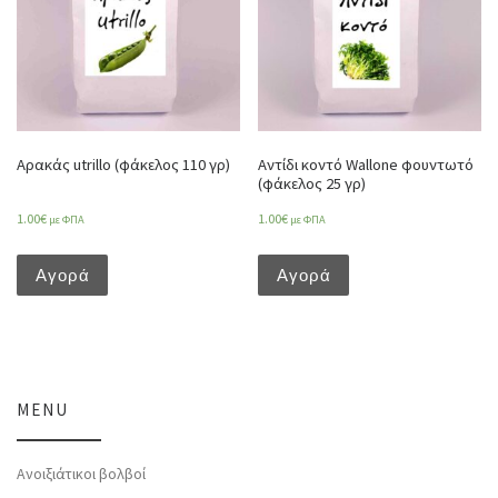
Αρακάς utrillo (φάκελος 110 γρ)
Αντίδι κοντό Wallone φουντωτό
(φάκελος 25 γρ)
1.00
€
1.00
€
με ΦΠΑ
με ΦΠΑ
Αγορά
Αγορά
MENU
Ανοιξιάτικοι βολβοί