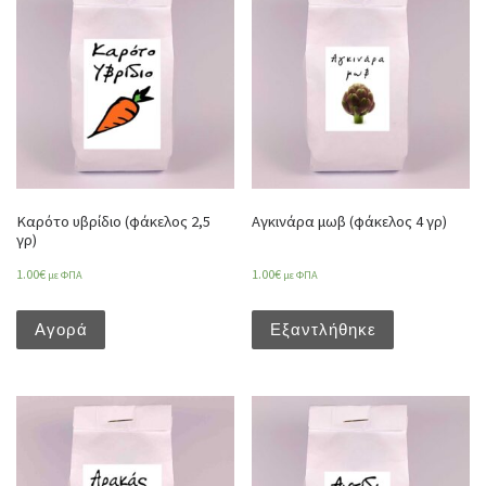
Καρότο υβρίδιο (φάκελος 2,5
Αγκινάρα μωβ (φάκελος 4 γρ)
γρ)
1.00
€
1.00
€
με ΦΠΑ
με ΦΠΑ
Αγορά
Εξαντλήθηκε