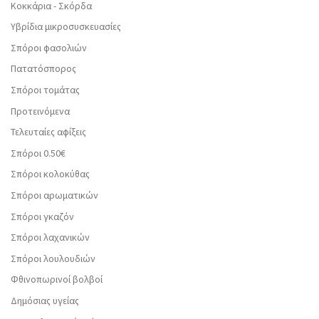
Κοκκάρια - Σκόρδα
Υβρίδια μικροσυσκευασίες
Σπόροι φασολιών
Πατατόσπορος
Σπόροι τομάτας
Προτεινόμενα
Τελευταίες αφίξεις
Σπόροι 0.50€
Σπόροι κολοκύθας
Σπόροι αρωματικών
Σπόροι γκαζόν
Σπόροι λαχανικών
Σπόροι λουλουδιών
Φθινοπωρινοί βολβοί
Δημόσιας υγείας