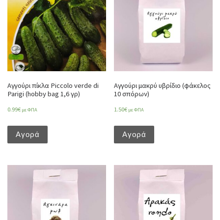
Αγγούρι πίκλα Piccolo verde di
Αγγούρι μακρύ υβρίδιο (φάκελος
Parigi (hobby bag 1,6 γρ)
10 σπόρων)
0.99
€
1.50
€
με ΦΠΑ
με ΦΠΑ
Αγορά
Αγορά