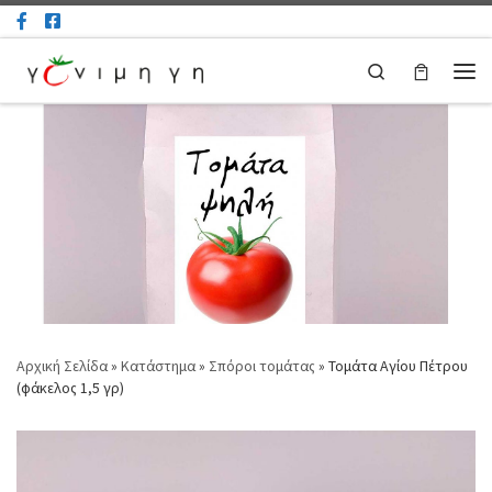
Μετάβαση στο περιεχόμενο
Search
Μεν
Αρχική Σελίδα
»
Κατάστημα
»
Σπόροι τομάτας
»
Τομάτα Αγίου Πέτρου
(φάκελος 1,5 γρ)