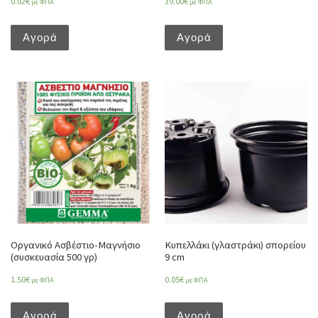
0.02
€
39.00
€
με ΦΠΑ
με ΦΠΑ
Αγορά
Αγορά
Οργανικό Ασβέστιο-Μαγνήσιο
Κυπελλάκι (γλαστράκι) σπορείου
(συσκευασία 500 γρ)
9 cm
1.50
€
0.05
€
με ΦΠΑ
με ΦΠΑ
Αγορά
Αγορά