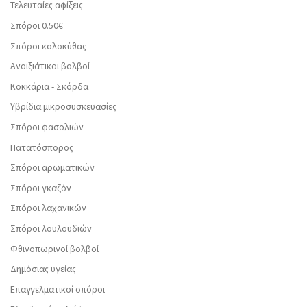
Τελευταίες αφίξεις
Σπόροι 0.50€
Σπόροι κολοκύθας
Ανοιξιάτικοι βολβοί
Κοκκάρια - Σκόρδα
Υβρίδια μικροσυσκευασίες
Σπόροι φασολιών
Πατατόσπορος
Σπόροι αρωματικών
Σπόροι γκαζόν
Σπόροι λαχανικών
Σπόροι λουλουδιών
Φθινοπωρινοί βολβοί
Δημόσιας υγείας
Επαγγελματικοί σπόροι