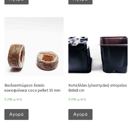
Βιοδιασπώμενο δισκίο
Κυπελλάκι (γλαστράκι) σπορείου
κοκοφοίνικα coco pellet 35 mm
8x8x8 cm
0.20
€
0.05
€
με ΦΠΑ
με ΦΠΑ
Αγορά
Αγορά