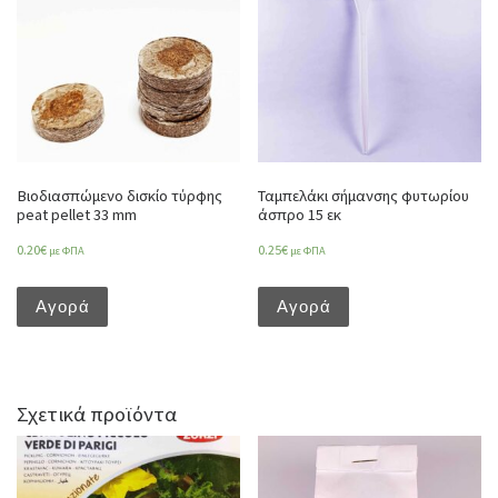
Βιοδιασπώμενο δισκίο τύρφης
Ταμπελάκι σήμανσης φυτωρίου
peat pellet 33 mm
άσπρο 15 εκ
0.20
€
0.25
€
με ΦΠΑ
με ΦΠΑ
Αγορά
Αγορά
Σχετικά προϊόντα