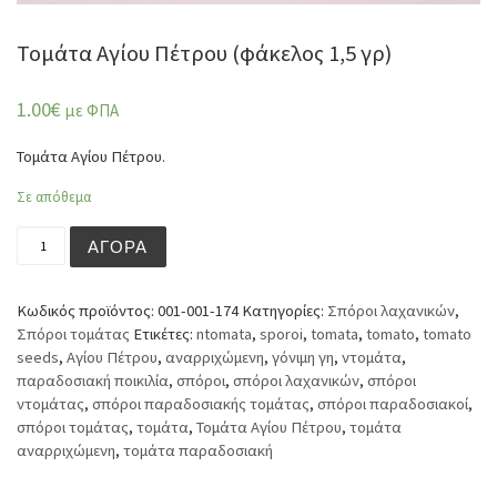
Τομάτα Αγίου Πέτρου (φάκελος 1,5 γρ)
1.00
€
με ΦΠΑ
Τομάτα Αγίου Πέτρου.
Σε απόθεμα
Τομάτα Αγίου Πέτρου (φάκελος 1,5 γρ) ποσότητα
ΑΓΟΡΆ
Κωδικός προϊόντος:
001-001-174
Κατηγορίες:
Σπόροι λαχανικών
,
Σπόροι τομάτας
Ετικέτες:
ntomata
,
sporoi
,
tomata
,
tomato
,
tomato
seeds
,
Αγίου Πέτρου
,
αναρριχώμενη
,
γόνιμη γη
,
ντομάτα
,
παραδοσιακή ποικιλία
,
σπόροι
,
σπόροι λαχανικών
,
σπόροι
ντομάτας
,
σπόροι παραδοσιακής τομάτας
,
σπόροι παραδοσιακοί
,
σπόροι τομάτας
,
τομάτα
,
Τομάτα Αγίου Πέτρου
,
τομάτα
αναρριχώμενη
,
τομάτα παραδοσιακή