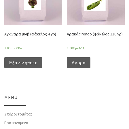
Αγκινάρα μωβ (φάκελος 4 γρ)
Αρακάς rondo (φάκελος 110 γρ)
1.00
€
1.00
€
με ΦΠΑ
με ΦΠΑ
Εξαντλήθηκε
Αγορά
MENU
Σπόροι τομάτας
Προτεινόμενα