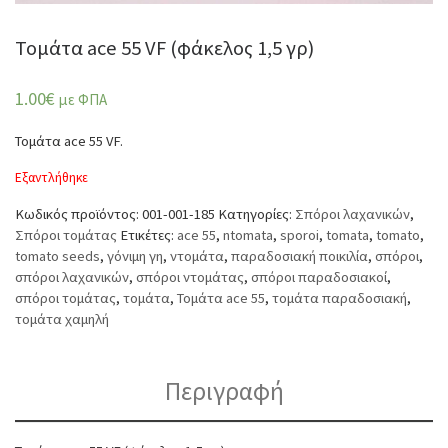
Τομάτα ace 55 VF (φάκελος 1,5 γρ)
1.00
€
με ΦΠΑ
Τομάτα ace 55 VF.
Εξαντλήθηκε
Κωδικός προϊόντος:
001-001-185
Κατηγορίες:
Σπόροι λαχανικών
,
Σπόροι τομάτας
Ετικέτες:
ace 55
,
ntomata
,
sporoi
,
tomata
,
tomato
,
tomato seeds
,
γόνιμη γη
,
ντομάτα
,
παραδοσιακή ποικιλία
,
σπόροι
,
σπόροι λαχανικών
,
σπόροι ντομάτας
,
σπόροι παραδοσιακοί
,
σπόροι τομάτας
,
τομάτα
,
Τομάτα ace 55
,
τομάτα παραδοσιακή
,
τομάτα χαμηλή
Περιγραφή