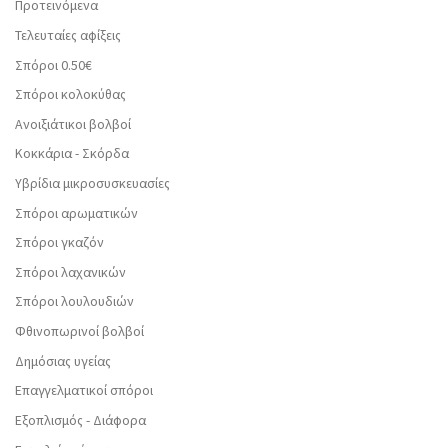
Προτεινόμενα
Τελευταίες αφίξεις
Σπόροι 0.50€
Σπόροι κολοκύθας
Ανοιξιάτικοι βολβοί
Κοκκάρια - Σκόρδα
Υβρίδια μικροσυσκευασίες
Σπόροι αρωματικών
Σπόροι γκαζόν
Σπόροι λαχανικών
Σπόροι λουλουδιών
Φθινοπωρινοί βολβοί
Δημόσιας υγείας
Επαγγελματικοί σπόροι
Εξοπλισμός - Διάφορα