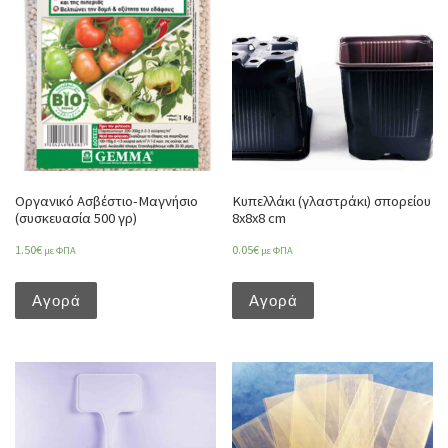
Οργανικό Ασβέστιο-Μαγνήσιο
Κυπελλάκι (γλαστράκι) σπορείου
(συσκευασία 500 γρ)
8x8x8 cm
1.50
€
0.05
€
με ΦΠΑ
με ΦΠΑ
Αγορά
Αγορά