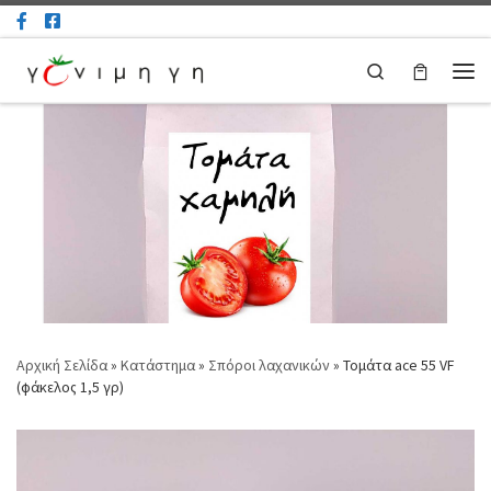
Μετάβαση στο περιεχόμενο
Search
Μεν
Αρχική Σελίδα
»
Κατάστημα
»
Σπόροι λαχανικών
»
Τομάτα ace 55 VF
(φάκελος 1,5 γρ)