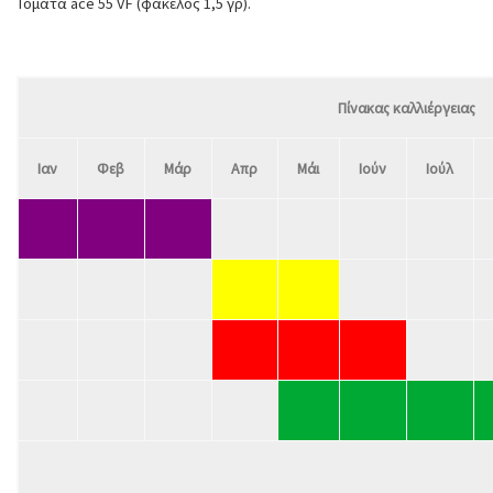
Τομάτα ace 55 VF (φάκελος 1,5 γρ).
Πίνακας καλλιέργειας
Ιαν
Φεβ
Μάρ
Απρ
Μάι
Ιούν
Ιούλ