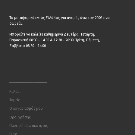
Τα μεταφορικά εντός Ελλάδος για αγορές άνω τον 200€ είναι
δωρεάν.
Μπορείτε να καλείτε καθημερινά Δευτέρα, Τετάρτη,
Παρασκευή 08:30 – 14:00 & 17:30 – 20:30. Τρίτη, Πέμπτη,
Σάββατο 08:30 – 14:00
__________________
Καλάθι
Ταμείο
Ο λογαριασμός μου
Όροι χρήσης
Πολιτική ιδιωτικότητας
Blog