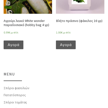
Αγγούρι λευκό White wonder
Βλήτο πράσινο (φάκελος 16 γρ)
παραδοσιακό (hobby bag 4 γρ)
0.99
€
1.00
€
με ΦΠΑ
με ΦΠΑ
Αγορά
Αγορά
MENU
Σπόροι φασολιών
Πατατόσπορος
Σπόροι τομάτας