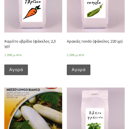
Καρότο υβρίδιο (φάκελος 2,5
Αρακάς rondo (φάκελος 220 γρ)
γρ)
1.00
€
2.00
€
με ΦΠΑ
με ΦΠΑ
Αγορά
Αγορά