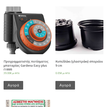
Προγραμματιστής ποτίσματος
Κυπελλάκι (γλαστράκι) σπορείου
μπαταρίας Gardena Easy plus
9 cm
(1888)
39.00
€
0.05
€
με ΦΠΑ
με ΦΠΑ
Αγορά
Αγορά