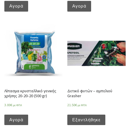
Αγορά
Αγορά
Λίπασμα κρυσταλλικό γενικής
Δετικό φυτών – αμπελιού
χρήσης 20-20-20 (500 gr)
Grasher
3.00
€
21.50
€
με ΦΠΑ
με ΦΠΑ
Αγορά
Εξαντλήθηκε