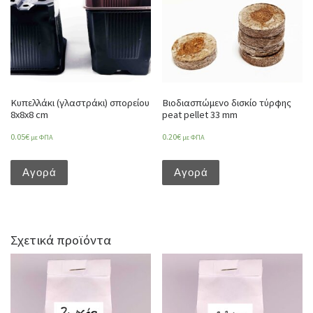
Κυπελλάκι (γλαστράκι) σπορείου
Βιοδιασπώμενο δισκίο τύρφης
8x8x8 cm
peat pellet 33 mm
0.05
€
0.20
€
με ΦΠΑ
με ΦΠΑ
Αγορά
Αγορά
Σχετικά προϊόντα