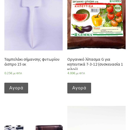
Ταμπελάκι σήμανσης φυτωρίου
Οργανικό λίπασμα G για
άσπρο 15 εκ
κηπευτικά 7-3-12 (συσκευασία 1
κιλού)
0.25
€
4.00
€
με ΦΠΑ
με ΦΠΑ
Αγορά
Αγορά