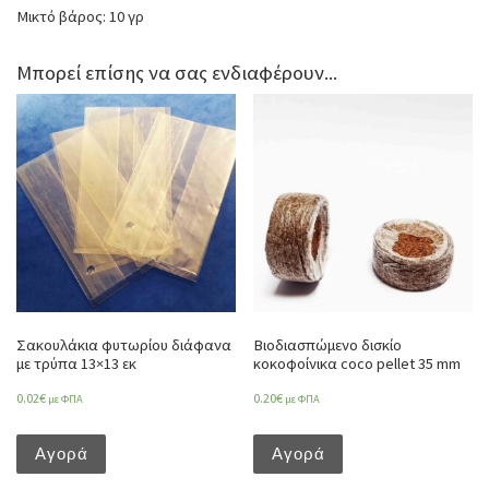
Μικτό βάρος: 10 γρ
Μπορεί επίσης να σας ενδιαφέρουν...
Σακουλάκια φυτωρίου διάφανα
Βιοδιασπώμενο δισκίο
με τρύπα 13×13 εκ
κοκοφοίνικα coco pellet 35 mm
0.02
€
0.20
€
με ΦΠΑ
με ΦΠΑ
Αγορά
Αγορά