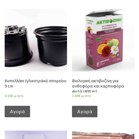
Κυπελλάκι (γλαστράκι) σπορείου
Βιολογική ακτιβοζίνη για
9 cm
ανθοφόρα και καρποφόρα
φυτά (400 gr)
0.05
€
3.80
€
με ΦΠΑ
με ΦΠΑ
Αγορά
Αγορά