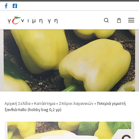
Μετάβαση στο περιεχόμενο
Search
Μεν
Αρχική Σελίδα
»
Κατάστημα
»
Σπόροι λαχανικών
»
Πιπεριά γεμιστή
ξανθιά Hallo (hobby bag 0,2 γρ)