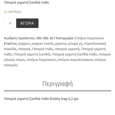
Πιπεριά γεμιστή ξανθιά Hallo.
Σε απόθεμα
Πιπεριά γεμιστή ξανθιά Hallo (hobby bag 0,2 γρ) ποσότητ
ΑΓΟΡΆ
Κωδικός προϊόντος:
001-001-417
Κατηγορία:
Σπόροι λαχανικών
Ετικέτες:
pepper
,
pepper seeds
,
piperia
,
γόνιμη γη
,
παραδοσιακή
ποικιλία
,
πιπεριά
,
Πιπεριά Hallo
,
πιπεριά γεμιστή
,
Πιπεριά γεμιστή
Hallo
,
Πιπεριά γεμιστή ξανθιά
,
Πιπεριά γεμιστή ξανθιά Hallo
,
πιπεριά
γλυκιά
,
σόροι
,
σπόροι λαχανικών
,
σπόροι παραδοσιακοί
,
σπόροι
πιπεριάς
Περιγραφή
Πιπεριά γεμιστή ξανθιά Hallo (hobby bag 0,2 γρ).