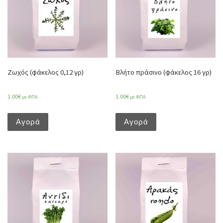
Ζωχός (φάκελος 0,12 γρ)
Βλήτο πράσινο (φάκελος 16 γρ)
1.00
€
1.00
€
με ΦΠΑ
με ΦΠΑ
Αγορά
Αγορά