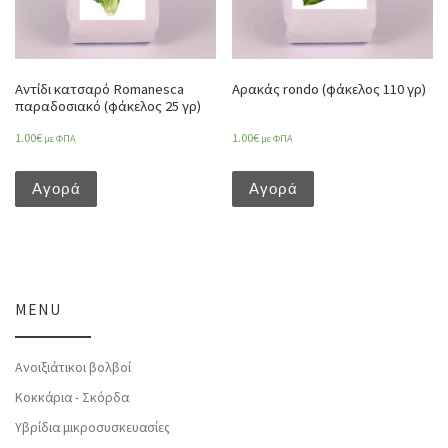
Αντίδι κατσαρό Romanesca
Αρακάς rondo (φάκελος 110 γρ)
παραδοσιακό (φάκελος 25 γρ)
1.00
€
1.00
€
με ΦΠΑ
με ΦΠΑ
Αγορά
Αγορά
MENU
Ανοιξιάτικοι βολβοί
Κοκκάρια - Σκόρδα
Υβρίδια μικροσυσκευασίες