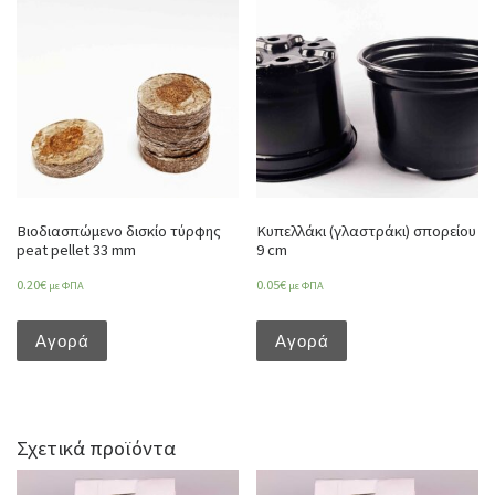
Βιοδιασπώμενο δισκίο τύρφης
Κυπελλάκι (γλαστράκι) σπορείου
peat pellet 33 mm
9 cm
0.20
€
0.05
€
με ΦΠΑ
με ΦΠΑ
Αγορά
Αγορά
Σχετικά προϊόντα