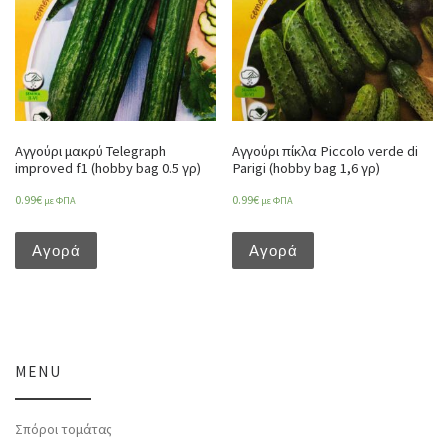
Αγγούρι μακρύ Telegraph
Αγγούρι πίκλα Piccolo verde di
improved f1 (hobby bag 0.5 γρ)
Parigi (hobby bag 1,6 γρ)
0.99
€
0.99
€
με ΦΠΑ
με ΦΠΑ
Αγορά
Αγορά
MENU
Σπόροι τομάτας