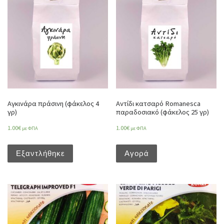
Αγκινάρα πράσινη (φάκελος 4
Αντίδι κατσαρό Romanesca
γρ)
παραδοσιακό (φάκελος 25 γρ)
1.00
€
1.00
€
με ΦΠΑ
με ΦΠΑ
Εξαντλήθηκε
Αγορά