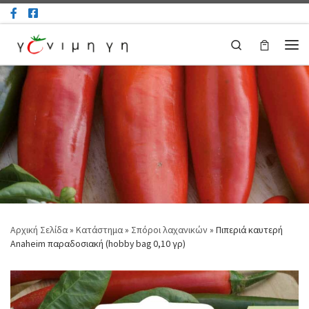
Μετάβαση στο περιεχόμενο
Search
Μεν
Αρχική Σελίδα
»
Κατάστημα
»
Σπόροι λαχανικών
»
Πιπεριά καυτερή
Anaheim παραδοσιακή (hobby bag 0,10 γρ)