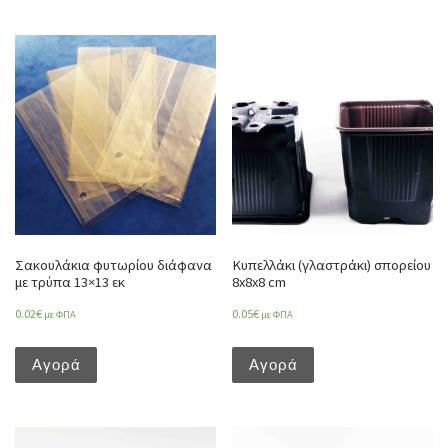
Σακουλάκια φυτωρίου διάφανα
Κυπελλάκι (γλαστράκι) σπορείου
με τρύπα 13×13 εκ
8x8x8 cm
0.02
€
0.05
€
με ΦΠΑ
με ΦΠΑ
Αγορά
Αγορά