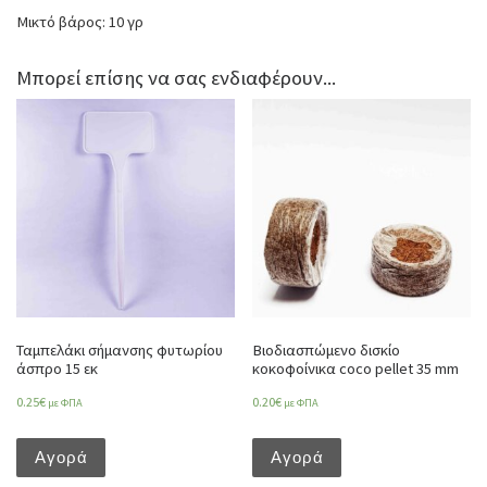
Μικτό βάρος: 10 γρ
Μπορεί επίσης να σας ενδιαφέρουν...
Ταμπελάκι σήμανσης φυτωρίου
Βιοδιασπώμενο δισκίο
άσπρο 15 εκ
κοκοφοίνικα coco pellet 35 mm
0.25
€
0.20
€
με ΦΠΑ
με ΦΠΑ
Αγορά
Αγορά