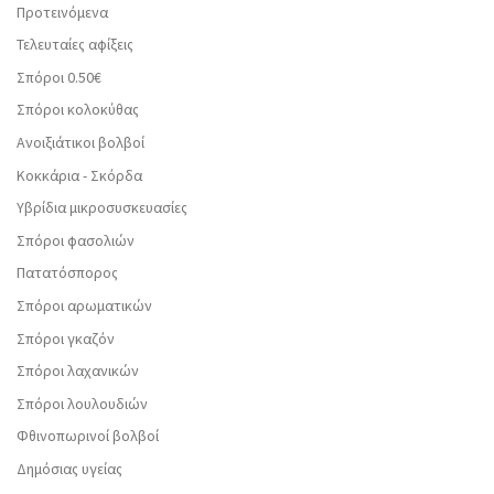
Προτεινόμενα
Τελευταίες αφίξεις
Σπόροι 0.50€
Σπόροι κολοκύθας
Ανοιξιάτικοι βολβοί
Κοκκάρια - Σκόρδα
Υβρίδια μικροσυσκευασίες
Σπόροι φασολιών
Πατατόσπορος
Σπόροι αρωματικών
Σπόροι γκαζόν
Σπόροι λαχανικών
Σπόροι λουλουδιών
Φθινοπωρινοί βολβοί
Δημόσιας υγείας