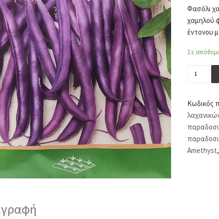
Φασόλι χα
χαμηλού φ
έντονου 
Σε απόθεμ
Φασόλι 
Κωδικός 
λαχανικώ
παραδοσι
παραδοσι
Amethyst
ιγραφή