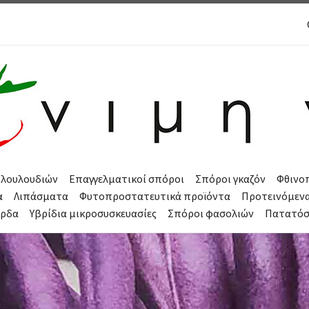
 λουλουδιών
Επαγγελματικοί σπόροι
Σπόροι γκαζόν
Φθινο
α
Λιπάσματα
Φυτοπροστατευτικά προϊόντα
Προτεινόμεν
όρδα
Υβρίδια μικροσυσκευασίες
Σπόροι φασολιών
Πατατό