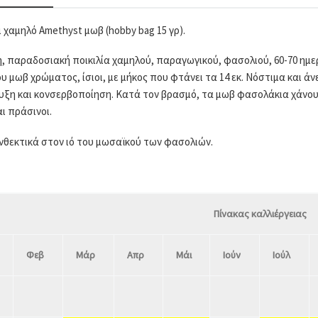
 χαμηλό Amethyst μωβ (hobby bag 15 γρ).
, παραδοσιακή ποικιλία χαμηλού, παραγωγικού, φασολιού, 60-70 ημερών
υ μωβ χρώματος, ίσιοι, με μήκος που φτάνει τα 14 εκ. Νόστιμα και ά
ξη και κονσερβοποίηση. Κατά τον βρασμό, τα μωβ φασολάκια χάνουν
αι πράσινοι.
ανθεκτικά στον ιό του μωσαϊκού των φασολιών.
Πίνακας καλλιέργειας
Φεβ
Μάρ
Απρ
Μάι
Ιούν
Ιούλ