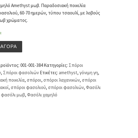
μηλό Amethyst μωβ. Παραδοσιακή ποικιλία
ασολιού, 60-70 ημερών, τύπου τσαουλί, με λοβούς
μωβ χρώματος.
α
χαμηλό Amethyst μωβ (hobby bag 15 γρ) ποσότητα
ΑΓΟΡΆ
προϊόντος:
001-001-384
Κατηγορίες:
Σπόροι
ν
,
Σπόροι φασολιών
Ετικέτες:
amethyst
,
γόνιμη γη
,
ακή ποικιλία
,
σπόροι
,
σπόροι λαχανικών
,
σπόροι
ακοί
,
σπόροι φασολιού
,
σπόροι φασολιών
,
Φασόλι
,
φασόλι μωβ
,
Φασόλι χαμηλό