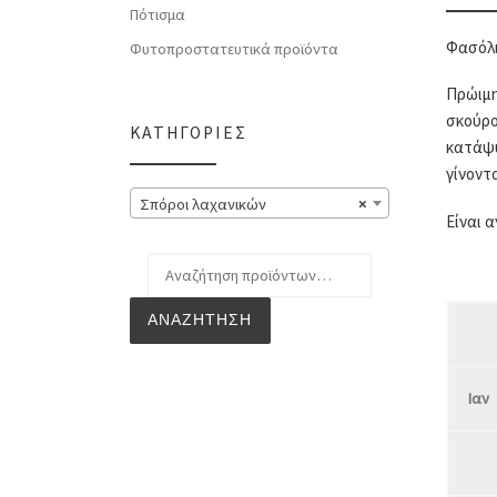
Πότισμα
Φασόλι
Φυτοπροστατευτικά προϊόντα
Πρώιμη
σκούρο
ΚΑΤΗΓΟΡΊΕΣ
κατάψυ
γίνοντ
Σπόροι λαχανικών
×
Είναι 
Αναζήτηση για:
ΑΝΑΖΉΤΗΣΗ
Ιαν