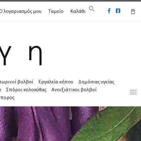
Ο λογαριασμός μου
Ταμείο
Καλάθι
πωρινοί βολβοί
Εργαλεία κήπου
Δημόσιας υγείας
α
Σπόροι κολοκύθας
Ανοιξιάτικοι βολβοί
Μεν
σπορος