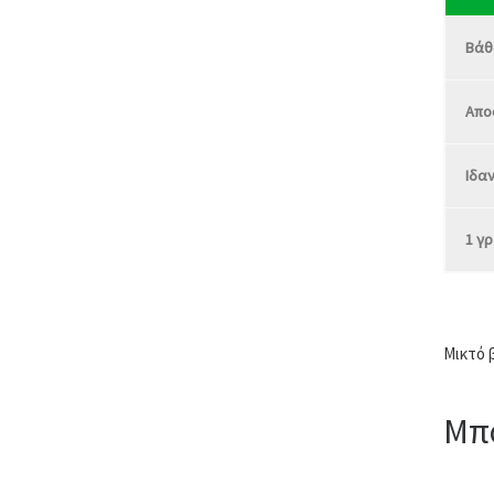
Βάθο
Αποσ
Ιδαν
1 γρ
Μικτό 
Μπο