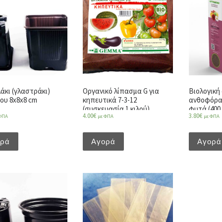
άκι (γλαστράκι)
Οργανικό λίπασμα G για
Βιολογική 
ου 8x8x8 cm
κηπευτικά 7-3-12
ανθοφόρα
(συσκευασία 1 κιλού)
φυτά (400 
4.00
€
3.80
€
ΦΠΑ
με ΦΠΑ
με ΦΠΑ
ορά
Αγορά
Αγορά