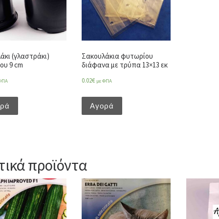
άκι (γλαστράκι)
Σακουλάκια φυτωρίου
ου 9 cm
διάφανα με τρύπα 13×13 εκ
0.02
€
ΦΠΑ
με ΦΠΑ
ορά
Αγορά
τικά προϊόντα