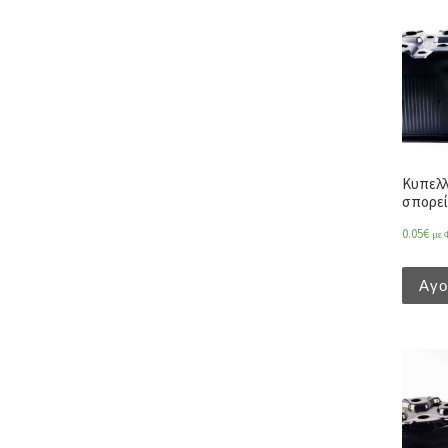
Κυπελλ
σπορεί
0.05
€
με 
Αγ