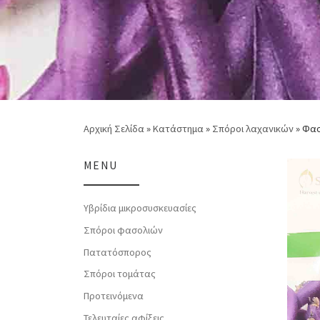
Αρχική Σελίδα
»
Κατάστημα
»
Σπόροι λαχανικών
»
Φασ
MENU
Υβρίδια μικροσυσκευασίες
Σπόροι φασολιών
Πατατόσπορος
Σπόροι τομάτας
Προτεινόμενα
Τελευταίες αφίξεις