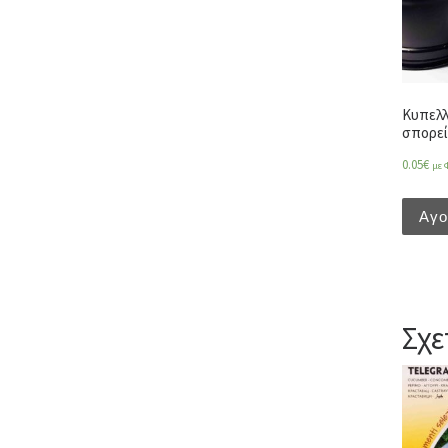
Κυπελλ
σπορεί
0.05
€
με 
Αγ
Σχε