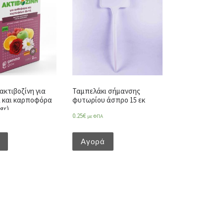
ακτιβοζίνη για
Ταμπελάκι σήμανσης
 και καρποφόρα
φυτωρίου άσπρο 15 εκ
gr)
0.25
€
με ΦΠΑ
Αγορά