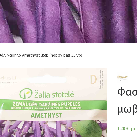
όλι χαμηλό Amethyst μωβ (hobby bag 15 γρ)
Φασ
μωβ
1.40
€
με