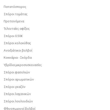
Πατατόσπορος
Σπόροι τομάτας
Προτεινόμενα
Τελευταίες αφίξεις
Σπόροι 0.50€
Σπόροι κολοκύθας
Ανοιξιάτικοι βολβοί
Κοκκάρια - Σκόρδα
Υβρίδια μικροσυσκευασίες
Σπόροι φασολιών
Σπόροι αρωματικών
Σπόροι γκαζόν
Σπόροι λαχανικών
Σπόροι λουλουδιών
Φθινοπωρινοί βολβοί