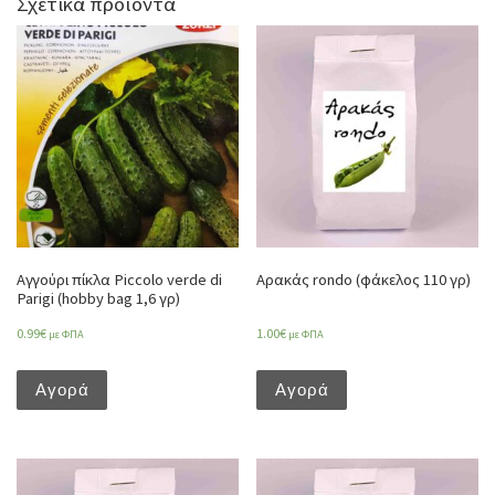
Σχετικά προϊόντα
Αγγούρι πίκλα Piccolo verde di
Αρακάς rondo (φάκελος 110 γρ)
Parigi (hobby bag 1,6 γρ)
0.99
€
1.00
€
με ΦΠΑ
με ΦΠΑ
Αγορά
Αγορά