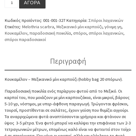
ΑΓΟΡΆ
Κωδικός προϊόντος:
001-001-327
Κατηγορία:
Σπόροι λαχανικών
Ετικέτες:
Melothria scarbra
,
Mεξικανικό μίνι καρπούζι
,
γόνιμη γη
,
Κουκαμέλον
,
παραδοσιακή ποικιλία
,
σπόροι
,
σπόροι λαχανικών
,
σπόροι παραδοσιακοί
Περιγραφή
Κουκαμέλον – Mεξικανικό μίνι καρπούζι (hobby bag 20 σπόρων).
Παραδοσιακή ποικιλία ενός περίεργου φυτού από το Μεξικό. Οι
καρποί του, που μοιάζουν με μίνι καρπουζάκια, είναι μικροί, βάρους
5-10 γρ, νόστιμοι, με υπερ-άφθονη παραγωγή. Τρώγονται φρέσκοι,
τουρσί, προστίθενται σε σαλάτες, έχουν γεύση που θυμίζει αγγούρι.
Τα αναρριχώμενα φυτά αναπτύσσονται γρήγορα και φτάνουν σε
ύψος 3-5 μέτρα. Ένα φυτό μπορεί να καλύψει την επιφάνεια των 2-3
τετραγωνικών μέτρων, επομένως καλό είναι να φυτευτεί στον τοίχο
ή σε στηρίγματα. Όχι μόνο οι καρποί, αλλά και ολόκληρο το φυτό