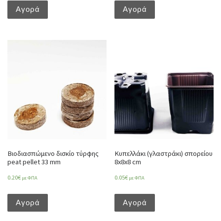
Αγορά
Αγορά
Βιοδιασπώμενο δισκίο τύρφης
Κυπελλάκι (γλαστράκι) σπορείου
peat pellet 33 mm
8x8x8 cm
0.20
€
0.05
€
με ΦΠΑ
με ΦΠΑ
Αγορά
Αγορά