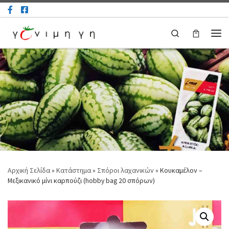
Μετάβαση στο περιεχόμενο
Search
Μεν
Αρχική Σελίδα
»
Κατάστημα
»
Σπόροι λαχανικών
»
Κουκαμέλον –
Mεξικανικό μίνι καρπούζι (hobby bag 20 σπόρων)