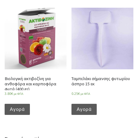
Βιολογική ακτιβοζίνη για
Ταμπελάκι σήμανσης φυτωρίου
ανθοφόρα και καρποφόρα
άσπρο 15 εκ
φυτά (400 gr)
3.80
€
0.25
€
με ΦΠΑ
με ΦΠΑ
Αγορά
Αγορά