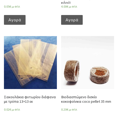
κιλού)
0.05
€
4.00
€
με ΦΠΑ
με ΦΠΑ
Αγορά
Αγορά
Σακουλάκια φυτωρίου διάφανα
Βιοδιασπώμενο δισκίο
με τρύπα 13×13 εκ
κοκοφοίνικα coco pellet 35 mm
0.02
€
0.20
€
με ΦΠΑ
με ΦΠΑ