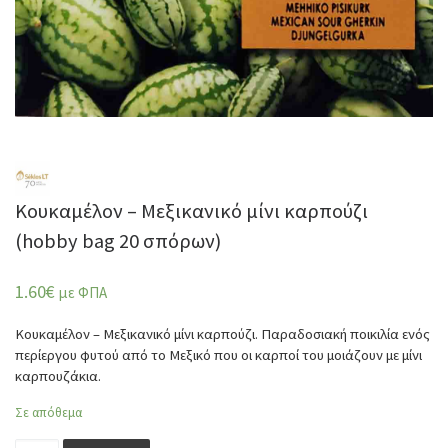
Κουκαμέλον – Mεξικανικό μίνι καρπούζι
(hobby bag 20 σπόρων)
1.60
€
με ΦΠΑ
Κουκαμέλον – Mεξικανικό μίνι καρπούζι. Παραδοσιακή ποικιλία ενός
περίεργου φυτού από το Μεξικό που οι καρποί του μοιάζουν με μίνι
καρπουζάκια.
Σε απόθεμα
Κουκαμέλον - Mεξικανικό μίνι καρπούζι (hobby bag 20 σ