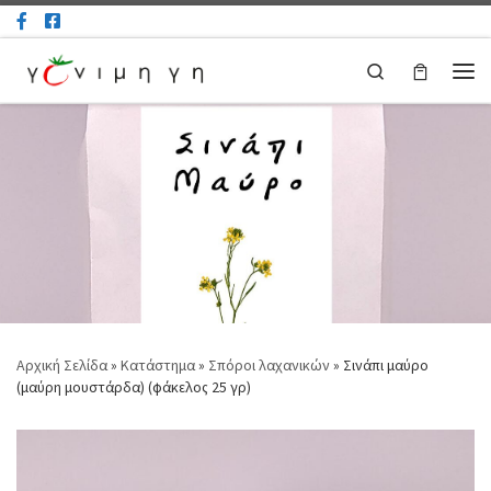
Μετάβαση στο περιεχόμενο
Search
Μεν
Αρχική Σελίδα
»
Κατάστημα
»
Σπόροι λαχανικών
»
Σινάπι μαύρο
(μαύρη μουστάρδα) (φάκελος 25 γρ)