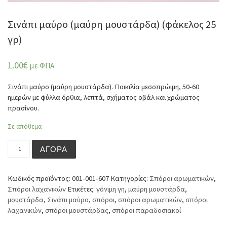
Σινάπι μαύρο (μαύρη μουστάρδα) (φάκελος 25
γρ)
1.00
€
με ΦΠΑ
Σινάπι μαύρο (μαύρη μουστάρδα). Ποικιλία μεσοπρώιμη, 50-60
ημερών με φύλλα όρθια, λεπτά, σχήματος οβάλ και χρώματος
πρασίνου.
Σε απόθεμα
Σινάπι μαύρο (μαύρη μουστάρδα) (φάκελος 25 γρ) ποσότη
ΑΓΟΡΆ
Κωδικός προϊόντος:
001-001-607
Κατηγορίες:
Σπόροι αρωματικών
,
Σπόροι λαχανικών
Ετικέτες:
γόνιμη γη
,
μαύρη μουστάρδα
,
μουστάρδα
,
Σινάπι μαύρο
,
σπόροι
,
σπόροι αρωματικών
,
σπόροι
λαχανικών
,
σπόροι μουστάρδας
,
σπόροι παραδοσιακοί