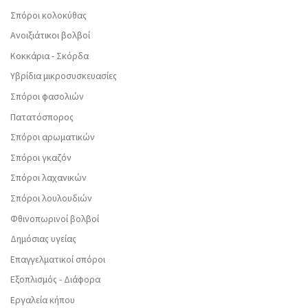
Σπόροι κολοκύθας
Ανοιξιάτικοι βολβοί
Κοκκάρια - Σκόρδα
Υβρίδια μικροσυσκευασίες
Σπόροι φασολιών
Πατατόσπορος
Σπόροι αρωματικών
Σπόροι γκαζόν
Σπόροι λαχανικών
Σπόροι λουλουδιών
Φθινοπωρινοί βολβοί
Δημόσιας υγείας
Επαγγελματικοί σπόροι
Εξοπλισμός - Διάφορα
Εργαλεία κήπου