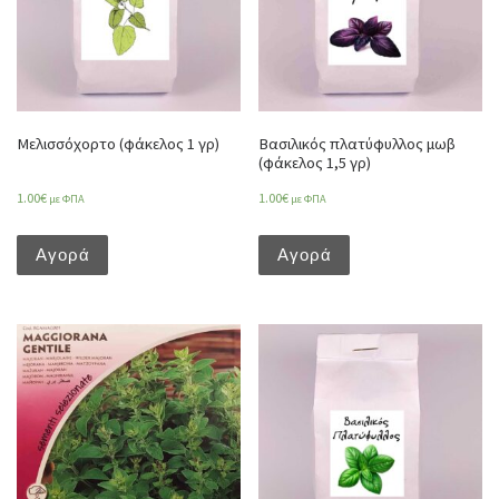
Μελισσόχορτο (φάκελος 1 γρ)
Βασιλικός πλατύφυλλος μωβ
(φάκελος 1,5 γρ)
1.00
€
1.00
€
με ΦΠΑ
με ΦΠΑ
Αγορά
Αγορά