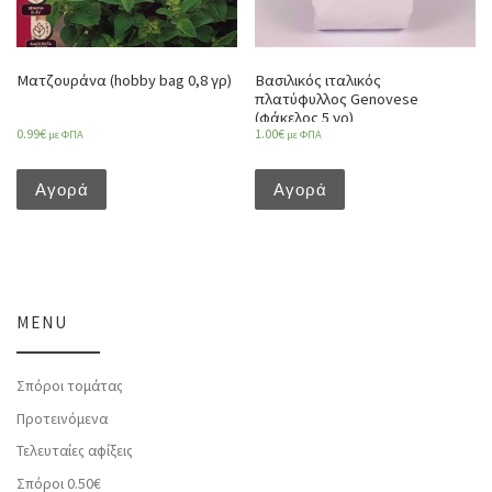
Ματζουράνα (hobby bag 0,8 γρ)
Βασιλικός ιταλικός
πλατύφυλλος Genovese
(φάκελος 5 γρ)
0.99
€
1.00
€
με ΦΠΑ
με ΦΠΑ
Αγορά
Αγορά
MENU
Σπόροι τομάτας
Προτεινόμενα
Τελευταίες αφίξεις
Σπόροι 0.50€