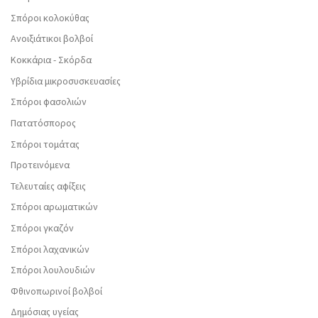
Σπόροι κολοκύθας
Ανοιξιάτικοι βολβοί
Κοκκάρια - Σκόρδα
Υβρίδια μικροσυσκευασίες
Σπόροι φασολιών
Πατατόσπορος
Σπόροι τομάτας
Προτεινόμενα
Τελευταίες αφίξεις
Σπόροι αρωματικών
Σπόροι γκαζόν
Σπόροι λαχανικών
Σπόροι λουλουδιών
Φθινοπωρινοί βολβοί
Δημόσιας υγείας