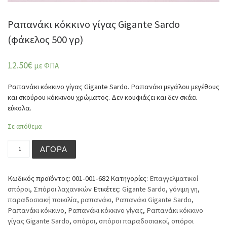
Ραπανάκι κόκκινο γίγας Gigante Sardo
(φάκελος 500 γρ)
12.50
€
με ΦΠΑ
Ραπανάκι κόκκινο γίγας Gigante Sardo. Ραπανάκι μεγάλου μεγέθους
και σκούρου κόκκινου χρώματος. Δεν κουφιάζει και δεν σκάει
εύκολα.
Σε απόθεμα
Ραπανάκι κόκκινο γίγας Gigante Sardo (φάκελος 500 γρ)
ΑΓΟΡΆ
Κωδικός προϊόντος:
001-001-682
Κατηγορίες:
Επαγγελματικοί
σπόροι
,
Σπόροι λαχανικών
Ετικέτες:
Gigante Sardo
,
γόνιμη γη
,
παραδοσιακή ποικιλία
,
ραπανάκι
,
Ραπανάκι Gigante Sardo
,
Ραπανάκι κόκκινο
,
Ραπανάκι κόκκινο γίγας
,
Ραπανάκι κόκκινο
γίγας Gigante Sardo
,
σπόροι
,
σπόροι παραδοσιακοί
,
σπόροι