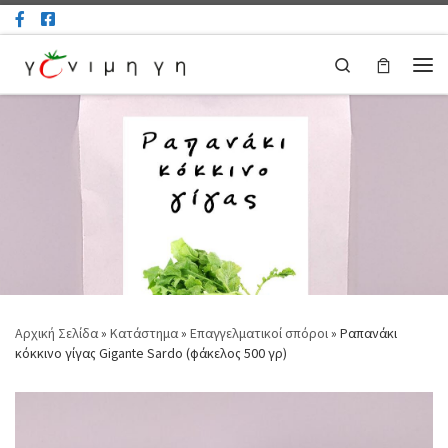
Μετάβαση στο περιεχόμενο
Search
Μεν
Αρχική Σελίδα
»
Κατάστημα
»
Επαγγελματικοί σπόροι
»
Ραπανάκι
κόκκινο γίγας Gigante Sardo (φάκελος 500 γρ)