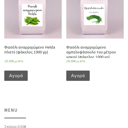
Φασόλι αναρριχώμενο Helda
Φασόλι αναρριχώμενο
πλατύ (φάκελος 1000 γρ)
αμπελοφάσουλο του μέτρου
μακρύ (φάκελος 1000 γρ)
19.50
€
28.00
€
με ΦΠΑ
με ΦΠΑ
Αγορά
Αγορά
MENU
Σπόροι 0.50€