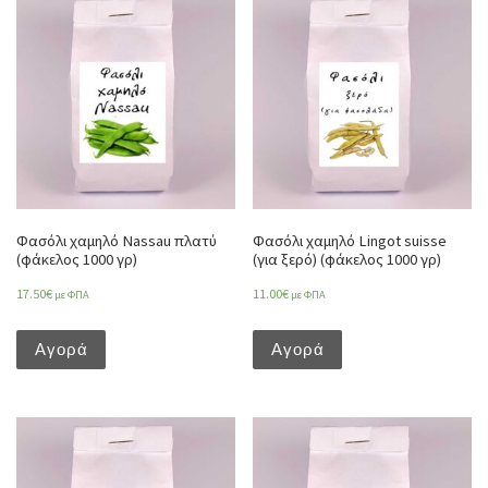
Φασόλι χαμηλό Nassau πλατύ
Φασόλι χαμηλό Lingot suisse
(φάκελος 1000 γρ)
(για ξερό) (φάκελος 1000 γρ)
17.50
€
11.00
€
με ΦΠΑ
με ΦΠΑ
Αγορά
Αγορά