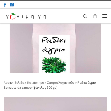
Μετάβαση στο περιεχόμενο
Search
Μεν
Αρχική Σελίδα
»
Κατάστημα
»
Σπόροι λαχανικών
»
Ραδίκι άγριο
Selvatica da campo (φάκελος 500 γρ)