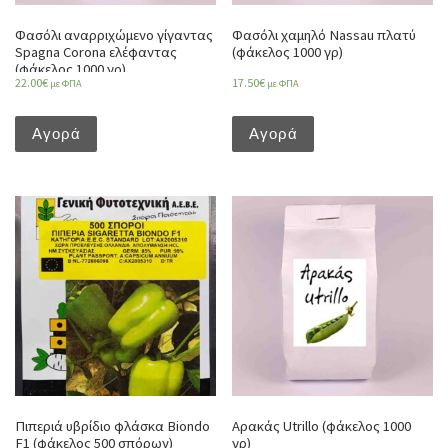
Φασόλι αναρριχώμενο γίγαντας
Φασόλι χαμηλό Nassau πλατύ
Spagna Corona ελέφαντας
(φάκελος 1000 γρ)
(φάκελος 1000 γρ)
22.00
€
17.50
€
με ΦΠΑ
με ΦΠΑ
Αγορά
Αγορά
Πιπεριά υβρίδιο φλάσκα Biondo
Αρακάς Utrillo (φάκελος 1000
F1 (φάκελος 500 σπόρων)
γρ)