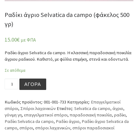
Ραδίκι άγριο Selvatica da campo (φάκελος 500
γρ)
15.00
€
με ΦΠΑ
Ραδίκι άγριο Selvatica da campo. Η κλασσική παραδοσιακή ποικιλία
άγριου ραδικιού. Καθιστό, με φύλλα επιμήκη, στενά και οδοντωτά.
Σε απόθεμα
Ραδίκι άγριο Selvatica da campo (φάκελος 500 γρ) ποσότ
ΑΓΟΡΆ
Κωδικός προϊόντος:
001-001-733
Κατηγορίες:
Επαγγελματικοί
σπόροι
,
Σπόροι λαχανικών
Ετικέτες:
Selvatica da campo
,
άγριο
,
γόνιμη γη
,
επαγγελματικοί σπόροι
,
παραδοσιακή ποικιλία
,
ραδίκι
,
Ραδίκι Selvatica da campo
,
Ραδίκι άγριο
,
Ραδίκι άγριο Selvatica da
campo
,
σπόροι
,
σπόροι λαχανικών
,
σπόροι παραδοσιακοί