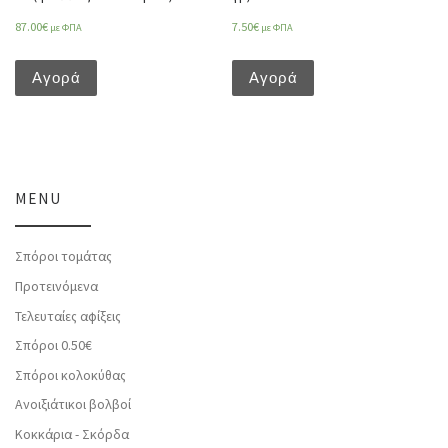
87.00
€
7.50
€
με ΦΠΑ
με ΦΠΑ
Αγορά
Αγορά
MENU
Σπόροι τομάτας
Προτεινόμενα
Τελευταίες αφίξεις
Σπόροι 0.50€
Σπόροι κολοκύθας
Ανοιξιάτικοι βολβοί
Κοκκάρια - Σκόρδα