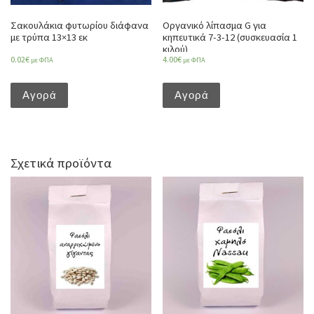
Σακουλάκια φυτωρίου διάφανα
Οργανικό λίπασμα G για
με τρύπα 13×13 εκ
κηπευτικά 7-3-12 (συσκευασία 1
κιλού)
0.02
€
4.00
€
με ΦΠΑ
με ΦΠΑ
Αγορά
Αγορά
Σχετικά προϊόντα