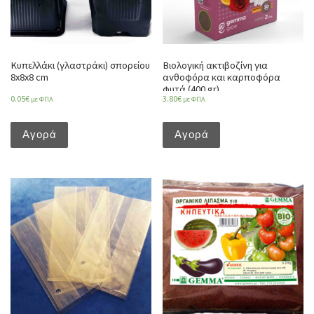
Κυπελλάκι (γλαστράκι) σπορείου
Βιολογική ακτιβοζίνη για
8x8x8 cm
ανθοφόρα και καρποφόρα
φυτά (400 gr)
0.05
€
3.80
€
με ΦΠΑ
με ΦΠΑ
Αγορά
Αγορά