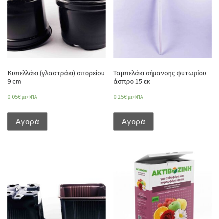
Κυπελλάκι (γλαστράκι) σπορείου
Ταμπελάκι σήμανσης φυτωρίου
9 cm
άσπρο 15 εκ
0.05
€
0.25
€
με ΦΠΑ
με ΦΠΑ
Αγορά
Αγορά