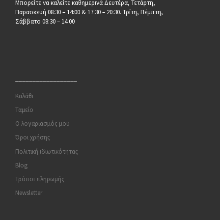
Μπορείτε να καλείτε καθημερινά Δευτέρα, Τετάρτη,
Παρασκευή 08:30 – 14:00 & 17:30 – 20:30. Τρίτη, Πέμπτη,
Σάββατο 08:30 – 14:00
__________________
Καλάθι
Ταμείο
Ο λογαριασμός μου
Όροι χρήσης
Πολιτική ιδιωτικότητας
Blog
Τρόποι πληρωμής
Newsletter