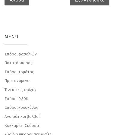
Αγορά
Εξαντλήθηκε
MENU
Σπόροι φασολιών
Πατατόσπορος
Σπόροι τομάτας
Προτεινόμενα
Τελευταίες αφίξεις
Σπόροι 0.50€
Σπόροι κολοκύθας
Ανοιξιάτικοι βολβοί
Κοκκάρια - Σκόρδα
Υβρίδια μικροσυσκευασίες