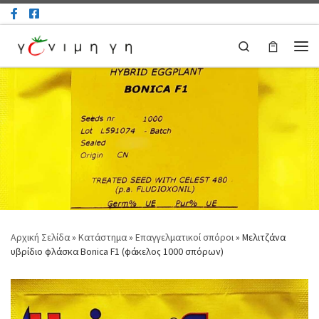
Μετάβαση στο περιεχόμενο
Search
Μεν
Αρχική Σελίδα
»
Κατάστημα
»
Επαγγελματικοί σπόροι
»
Μελιτζάνα
υβρίδιο φλάσκα Bonica F1 (φάκελος 1000 σπόρων)