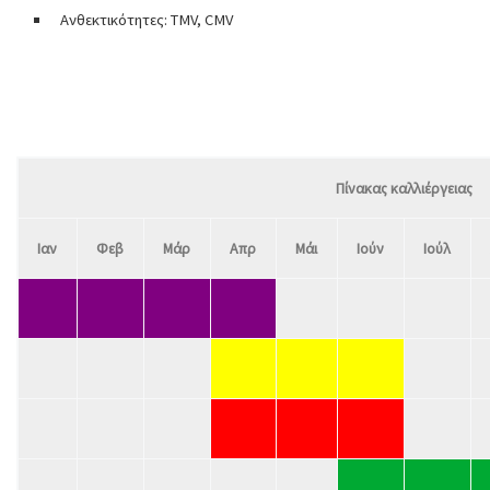
Ανθεκτικότητες: TMV, CMV
Πίνακας καλλιέργειας
Ιαν
Φεβ
Μάρ
Απρ
Μάι
Ιούν
Ιούλ