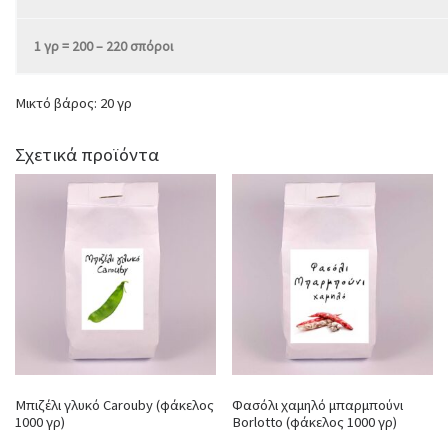
1 γρ = 200 – 220 σπόροι
Μικτό βάρος: 20 γρ
Σχετικά προϊόντα
Μπιζέλι γλυκό Carouby (φάκελος
Φασόλι χαμηλό μπαρμπούνι
1000 γρ)
Borlotto (φάκελος 1000 γρ)