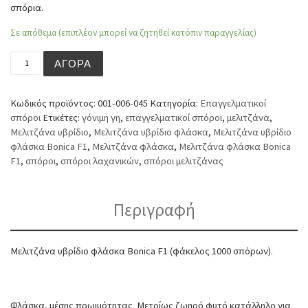
σπόρια.
Σε απόθεμα (επιπλέον μπορεί να ζητηθεί κατόπιν παραγγελίας)
Μελιτζάνα υβρίδιο φλάσκα Bonica F1 (φάκελος 1000 σπό
ΑΓΟΡΆ
Κωδικός προϊόντος:
001-006-045
Κατηγορία:
Επαγγελματικοί
σπόροι
Ετικέτες:
γόνιμη γη
,
επαγγελματικοί σπόροι
,
μελιτζάνα
,
Μελιτζάνα υβρίδιο
,
Μελιτζάνα υβρίδιο φλάσκα
,
Μελιτζάνα υβρίδιο
φλάσκα Bonica F1
,
Μελιτζάνα φλάσκα
,
Μελιτζάνα φλάσκα Bonica
F1
,
σπόροι
,
σπόροι λαχανικών
,
σπόροι μελιτζάνας
Περιγραφή
Μελιτζάνα υβρίδιο φλάσκα Bonica F1 (φάκελος 1000 σπόρων).
Φλάσκα, μέσης πρωιμότητας. Μετρίως ζωηρό φυτό κατάλληλο για