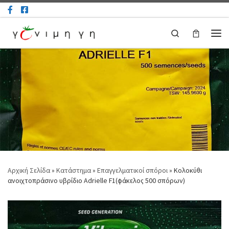
Μετάβαση στο περιεχόμενο
Search
Μεν
Αρχική Σελίδα
»
Κατάστημα
»
Επαγγελματικοί σπόροι
»
Κολοκύθι
ανοιχτοπράσινο υβρίδιο Adrielle F1(φάκελος 500 σπόρων)