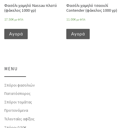
Φασόλι χαμηλό Nassau πλατύ
Φασόλι χαμηλό τσαουλί
(φάκελος 1000 γρ)
Contender (φάκελος 1000 γρ)
17.50
€
11.00
€
με ΦΠΑ
με ΦΠΑ
Αγορά
Αγορά
MENU
Σπόροι φασολιών
Πατατόσπορος
Σπόροι τομάτας
Προτεινόμενα
Τελευταίες αφίξεις
Σπόροι 0.50€