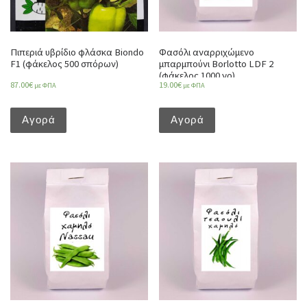
Πιπεριά υβρίδιο φλάσκα Biondo
Φασόλι αναρριχώμενο
F1 (φάκελος 500 σπόρων)
μπαρμπούνι Borlotto LDF 2
(φάκελος 1000 γρ)
87.00
€
19.00
€
με ΦΠΑ
με ΦΠΑ
Αγορά
Αγορά