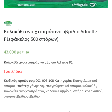
Κολοκύθι ανοιχτοπράσινο υβρίδιο Adrielle
F1(φάκελος 500 σπόρων)
43.00
€
με ΦΠΑ
Κολοκύθι ανοιχτοπράσινο υβρίδιο Adrielle F1.
Εξαντλήθηκε
Κωδικός προϊόντος:
001-006-108
Κατηγορία:
Επαγγελματικοί
σπόροι
Ετικέτες:
γόνιμη γη
,
επαγγελματικοί σπόροι
,
κολοκύθι
,
Κολοκύθι ανοιχτοπράσινο
,
κολοκύθι υβρίδιο
,
σπόροι κολοκυθιού
,
σπόροι υβρίδιο
,
υβρίδιο