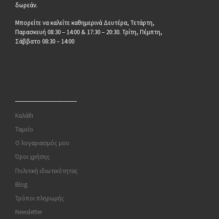
δωρεάν.
Μπορείτε να καλείτε καθημερινά Δευτέρα, Τετάρτη,
Παρασκευή 08:30 – 14:00 & 17:30 – 20:30. Τρίτη, Πέμπτη,
Σάββατο 08:30 – 14:00
__________________
Καλάθι
Ταμείο
Ο λογαριασμός μου
Όροι χρήσης
Πολιτική ιδιωτικότητας
Blog
Τρόποι πληρωμής
Newsletter