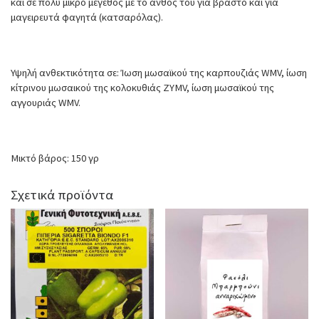
και σε πολύ μικρό μέγεθος με το άνθος του για βραστό και για
μαγειρευτά φαγητά (κατσαρόλας).
Υψηλή ανθεκτικότητα σε: Ίωση μωσαϊκού της καρπουζιάς WMV, ίωση
κίτρινου μωσαικού της κολοκυθιάς ZYMV, ίωση μωσαϊκού της
αγγουριάς WMV.
Μικτό βάρος: 150 γρ
Σχετικά προϊόντα