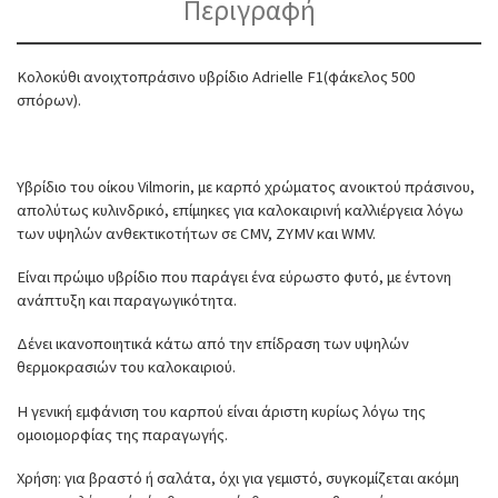
Περιγραφή
Κολοκύθι ανοιχτοπράσινο υβρίδιο Adrielle F1(φάκελος 500
σπόρων).
Υβρίδιο του οίκου Vilmorin, με καρπό χρώματος ανοικτού πράσινου,
απολύτως κυλινδρικό, επίμηκες για καλοκαιρινή καλλιέργεια λόγω
των υψηλών ανθεκτικοτήτων σε CMV, ZYMV και WMV.
Είναι πρώιμο υβρίδιο που παράγει ένα εύρωστο φυτό, με έντονη
ανάπτυξη και παραγωγικότητα.
Δένει ικανοποιητικά κάτω από την επίδραση των υψηλών
θερμοκρασιών του καλοκαιριού.
Η γενική εμφάνιση του καρπού είναι άριστη κυρίως λόγω της
ομοιομορφίας της παραγωγής.
Χρήση: για βραστό ή σαλάτα, όχι για γεμιστό, συγκομίζεται ακόμη