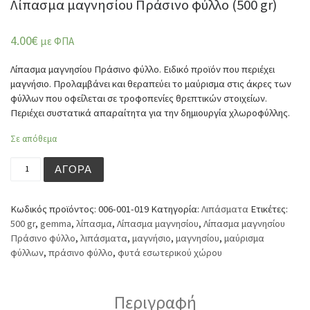
Λίπασμα μαγνησίου Πράσινο φύλλο (500 gr)
4.00
€
με ΦΠΑ
Λίπασμα μαγνησίου Πράσινο φύλλο. Ειδικό προϊόν που περιέχει
μαγνήσιο. Προλαμβάνει και θεραπεύει το μαύρισμα στις άκρες των
φύλλων που οφείλεται σε τροφοπενίες θρεπτικών στοιχείων.
Περιέχει συστατικά απαραίτητα για την δημιουργία χλωροφύλλης.
Σε απόθεμα
Λίπασμα μαγνησίου Πράσινο φύλλο (500 gr) ποσότητα
ΑΓΟΡΆ
Κωδικός προϊόντος:
006-001-019
Κατηγορία:
Λιπάσματα
Ετικέτες:
500 gr
,
gemma
,
λίπασμα
,
Λίπασμα μαγνησίου
,
Λίπασμα μαγνησίου
Πράσινο φύλλο
,
λιπάσματα
,
μαγνήσιο
,
μαγνησίου
,
μαύρισμα
φύλλων
,
πράσινο φύλλο
,
φυτά εσωτερικού χώρου
Περιγραφή