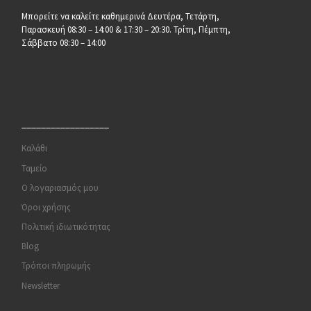
Μπορείτε να καλείτε καθημερινά Δευτέρα, Τετάρτη,
Παρασκευή 08:30 – 14:00 & 17:30 – 20:30. Τρίτη, Πέμπτη,
Σάββατο 08:30 – 14:00
__________________
Καλάθι
Ταμείο
Ο λογαριασμός μου
Όροι χρήσης
Πολιτική ιδιωτικότητας
Blog
Τρόποι πληρωμής
Newsletter