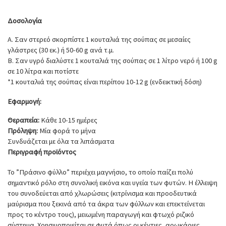
Δοσολογία
Α. Σαν στερεό σκορπίστε 1 κουταλιά της σούπας σε μεσαίες
γλάστρες (30 εκ.) ή 50-60 g ανά τ.μ.
Β. Σαν υγρό διαλύστε 1 κουταλιά της σούπας σε 1 λίτρο νερό ή 100 g
σε 10 λίτρα και ποτίστε
*1 κουταλιά της σούπας είναι περίπου 10-12 g (ενδεικτική δόση)
Εφαρμογή:
Θεραπεία:
Κάθε 10-15 ημέρες
Πρόληψη:
Μία φορά το μήνα
Συνδυάζεται με όλα τα λιπάσματα
Περιγραφή προϊόντος
To ”Πράσινο φύλλο” περιέχει μαγνήσιο, το οποίο παίζει πολύ
σημαντικό ρόλο στη συνολική εικόνα και υγεία των φυτών. Η έλλειψη
του συνοδεύεται από χλωρώσεις (κιτρίνισμα και προοδευτικά
μαύρισμα που ξεκινά από τα άκρα των φύλλων και επεκτείνεται
προς το κέντρο τους), μειωμένη παραγωγή και φτωχό ριζικό
σύστημα. Χρησιμοποιείται σε φυτά όπως οι κέντιες, αρωκάριες,