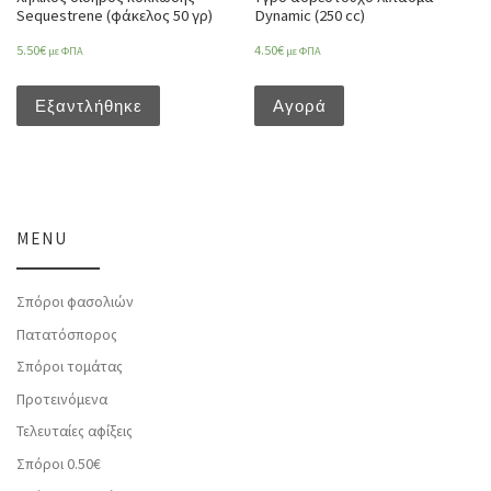
Sequestrene (φάκελος 50 γρ)
Dynamic (250 cc)
5.50
€
4.50
€
με ΦΠΑ
με ΦΠΑ
Εξαντλήθηκε
Αγορά
MENU
Σπόροι φασολιών
Πατατόσπορος
Σπόροι τομάτας
Προτεινόμενα
Τελευταίες αφίξεις
Σπόροι 0.50€