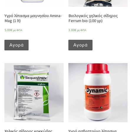
Υγρό λίπασμα μαγνησίου Amina-
Βιολογικός χηλικός σίδηρος
Mag (1 lt)
Ferrum bio (100 γρ)
5.00
€
3.00
€
με ΦΠΑ
με ΦΠΑ
Αγορά
Αγορά
Χηλικός σίδηρος κοκκώδης
Υγρό ασβεστούχο λίπασμα