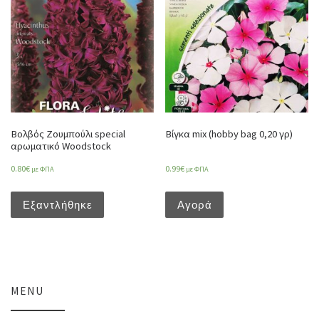
Βολβός Ζουμπούλι special
Βίγκα mix (hobby bag 0,20 γρ)
αρωματικό Woodstock
0.80
€
0.99
€
με ΦΠΑ
με ΦΠΑ
Εξαντλήθηκε
Αγορά
MENU