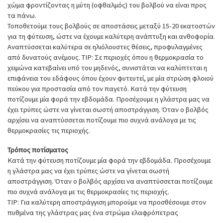
χώμα φροντίζοντας η μύτη (οφθαλμός) του βολβού να είναι προς
τα πάνω.
Τοποθετούμε τους βολβούς σε αποστάσεις μεταξύ 15-20 εκατοστών
για τη φύτευση, ώστε να έχουμε καλύτερη ανάπτυξη και ανθοφορία.
Αναπτύσσεται καλύτερα σε ηλιόλουστες θέσεις, προφυλαγμένες
από δυνατούς ανέμους. TIP: Σε περιοχές όπου η θερμοκρασία το
χειμώνα κατεβαίνει υπό του μηδενός, συνιστάται να καλύπτεται η
επιφάνεια του εδάφους όπου έχουν φυτευτεί, με μία στρώση φλοιού
πεύκου για προστασία από τον παγετό. Κατά την φύτευση
ποτίζουμε μία φορά την εβδομάδα. Προσέχουμε η γλάστρα μας να
έχει τρύπες ώστε να γίνεται σωστή αποστράγγιση. Όταν ο βολβός
αρχίσει να αναπτύσσεται ποτίζουμε πιο συχνά ανάλογα με τις
θερμοκρασίες τις περιοχής.
Τρόπος ποτίσματος
Κατά την φύτευση ποτίζουμε μία φορά την εβδομάδα. Προσέχουμε
η γλάστρα μας να έχει τρύπες ώστε να γίνεται σωστή
αποστράγγιση. Όταν ο βολβός αρχίσει να αναπτύσσεται ποτίζουμε
πιο συχνά ανάλογα με τις θερμοκρασίες τις περιοχής.
TIP: Για καλύτερη αποστράγγιση μπορούμε να προσθέσουμε στον
πυθμένα της γλάστρας μας ένα στρώμα ελαφρόπετρας