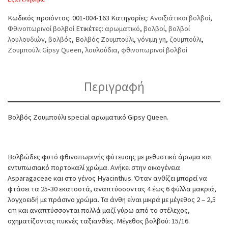
Κωδικός προϊόντος:
001-004-163
Κατηγορίες:
Ανοιξιάτικοι βολβοί
,
Φθινοπωρινοί βολβοί
Ετικέτες:
αρωματικό
,
βολβοί
,
βολβοί
λουλουδιών
,
βολβός
,
Βολβός Ζουμπούλι
,
γόνιμη γη
,
ζουμπούλι
,
Ζουμπούλι Gipsy Queen
,
λουλούδια
,
φθινοπωρινοί βολβοί
Περιγραφή
Βολβός Ζουμπούλι special αρωματικό Gipsy Queen.
Βολβώδες φυτό φθινοπωρινής φύτευσης με μεθυστικό άρωμα και
εντυπωσιακό πορτοκαλί χρώμα. Ανήκει στην οικογένεια
Asparagaceae και στο γένος Hyacinthus. Όταν ανθίζει μπορεί να
φτάσει τα 25-30 εκατοστά, αναπτύσσοντας 4 έως 6 φύλλα μακριά,
λογχοειδή με πράσινο χρώμα. Τα άνθη είναι μικρά με μέγεθος 2 – 2,5
cm και αναπτύσσονται πολλά μαζί γύρω από το στέλεχος,
σχηματίζοντας πυκνές ταξιανθίες. Μέγεθος βολβού: 15/16.