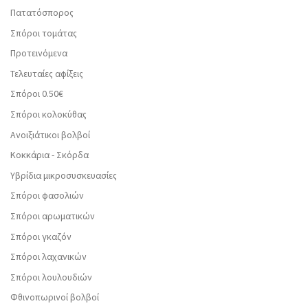
Πατατόσπορος
Σπόροι τομάτας
Προτεινόμενα
Τελευταίες αφίξεις
Σπόροι 0.50€
Σπόροι κολοκύθας
Ανοιξιάτικοι βολβοί
Κοκκάρια - Σκόρδα
Υβρίδια μικροσυσκευασίες
Σπόροι φασολιών
Σπόροι αρωματικών
Σπόροι γκαζόν
Σπόροι λαχανικών
Σπόροι λουλουδιών
Φθινοπωρινοί βολβοί