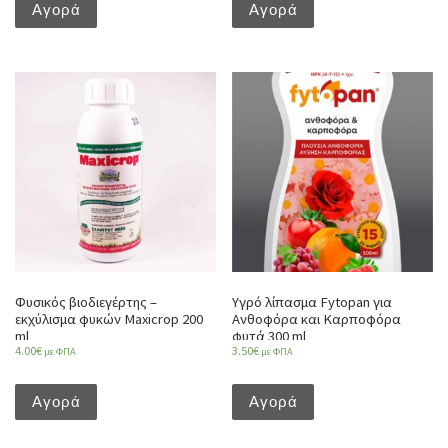
Αγορά
Αγορά
Φυσικός βιοδιεγέρτης –
Υγρό λίπασμα Fytopan για
εκχύλισμα φυκών Maxicrop 200
Ανθοφόρα και Καρποφόρα
ml
φυτά 300 ml
4.00
€
3.50
€
με ΦΠΑ
με ΦΠΑ
Αγορά
Αγορά