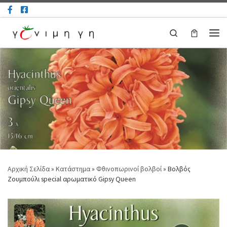
Μετάβαση στο περιεχόμενο
Search
Μεν
Αρχική Σελίδα
»
Κατάστημα
»
Φθινοπωρινοί βολβοί
»
Βολβός
Ζουμπούλι special αρωματικό Gipsy Queen