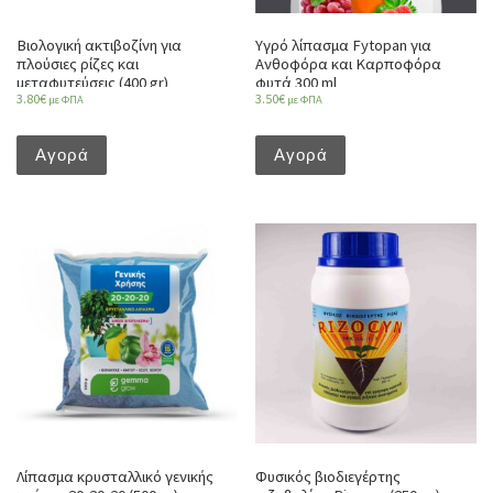
Βιολογική ακτιβοζίνη για
Υγρό λίπασμα Fytopan για
πλούσιες ρίζες και
Ανθοφόρα και Καρποφόρα
μεταφυτεύσεις (400 gr)
φυτά 300 ml
3.80
€
3.50
€
με ΦΠΑ
με ΦΠΑ
Αγορά
Αγορά
Λίπασμα κρυσταλλικό γενικής
Φυσικός βιοδιεγέρτης