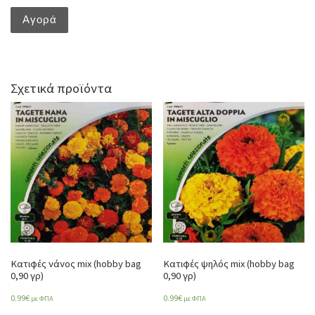
Αγορά
Σχετικά προϊόντα
Κατιφές νάνος mix (hobby bag
Κατιφές ψηλός mix (hobby bag
0,90 γρ)
0,90 γρ)
0.99
€
0.99
€
με ΦΠΑ
με ΦΠΑ