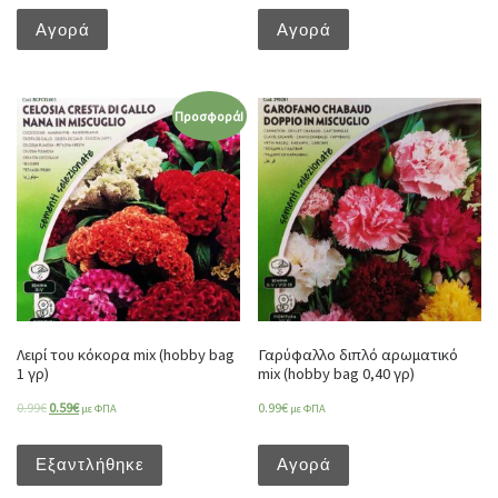
Αγορά
Αγορά
Προσφορά!
Λειρί του κόκορα mix (hobby bag
Γαρύφαλλο διπλό αρωματικό
1 γρ)
mix (hobby bag 0,40 γρ)
0.99
€
0.59
€
0.99
€
με ΦΠΑ
με ΦΠΑ
Εξαντλήθηκε
Αγορά