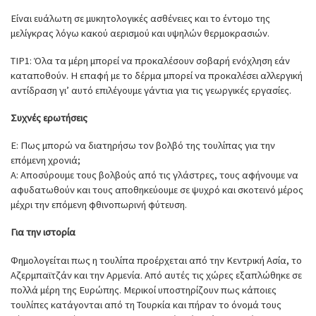
Είναι ευάλωτη σε μυκητολογικές ασθένειες και το έντομο της
μελίγκρας λόγω κακού αερισμού και υψηλών θερμοκρασιών.
TIP1: Όλα τα μέρη μπορεί να προκαλέσουν σοβαρή ενόχληση εάν
καταποθούν. Η επαφή με το δέρμα μπορεί να προκαλέσει αλλεργική
αντίδραση γι’ αυτό επιλέγουμε γάντια για τις γεωργικές εργασίες.
Συχνές ερωτήσεις
Ε: Πως μπορώ να διατηρήσω τον βολβό της τουλίπας για την
επόμενη χρονιά;
Α: Αποσύρουμε τους βολβούς από τις γλάστρες, τους αφήνουμε να
αφυδατωθούν και τους αποθηκεύουμε σε ψυχρό και σκοτεινό μέρος
μέχρι την επόμενη φθινοπωρινή φύτευση.
Για την ιστορία
Φημολογείται πως η τουλίπα προέρχεται από την Κεντρική Ασία, το
Αζερμπαϊτζάν και την Αρμενία. Από αυτές τις χώρες εξαπλώθηκε σε
πολλά μέρη της Ευρώπης. Μερικοί υποστηρίζουν πως κάποιες
τουλίπες κατάγονται από τη Τουρκία και πήραν το όνομά τους