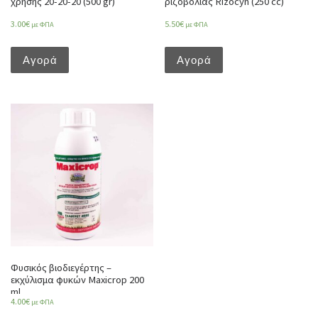
χρήσης 20-20-20 (500 gr)
ριζοβολίας Rizocyn (250 cc)
3.00
€
5.50
€
με ΦΠΑ
με ΦΠΑ
Αγορά
Αγορά
Φυσικός βιοδιεγέρτης –
εκχύλισμα φυκών Maxicrop 200
ml
4.00
€
με ΦΠΑ