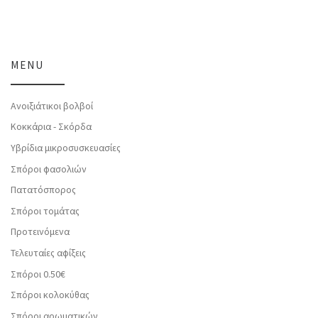
MENU
Ανοιξιάτικοι βολβοί
Κοκκάρια - Σκόρδα
Υβρίδια μικροσυσκευασίες
Σπόροι φασολιών
Πατατόσπορος
Σπόροι τομάτας
Προτεινόμενα
Τελευταίες αφίξεις
Σπόροι 0.50€
Σπόροι κολοκύθας
Σπόροι αρωματικών