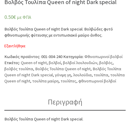
Βολβός Τουλίπα Queen of night Dark special
0.50
€
με ΦΠΑ
Βολβός Τουλίπα Queen of night Dark special. Βολβώδες φυτό
φθινοπωρινής φύτευσης με εντυπωσιακό μαύρο άνθος.
Εξαντλήθηκε
Κωδικός προϊόντος:
001-004-240
Κατηγορία:
Φθινοπωρινοί βολβοί
Ετικέτες:
Queen of night
,
βολβοί
,
βολβοί λουλουδιών
,
βολβός
,
βολβός τουλίπα
,
Βολβός Τουλίπα Queen of night
,
Βολβός Τουλίπα
Queen of night Dark special
,
γόνιμη γη
,
λουλούδια
,
τουλίπα
,
τουλίπα
Queen of night
,
τουλίπα μαύρη
,
τουλίπες
,
φθινοπωρινοί βολβοί
Περιγραφή
Βολβός Τουλίπα Queen of night Dark special.