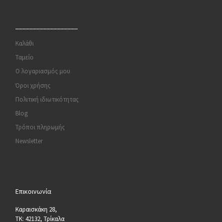
__________________
Καλάθι
Ταμείο
Ο λογαριασμός μου
Όροι χρήσης
Πολιτική ιδιωτικότητας
Blog
Τρόποι πληρωμής
Newsletter
Επικοινωνία
Καραισκάκη 28,
ΤΚ: 42132, Τρίκαλα