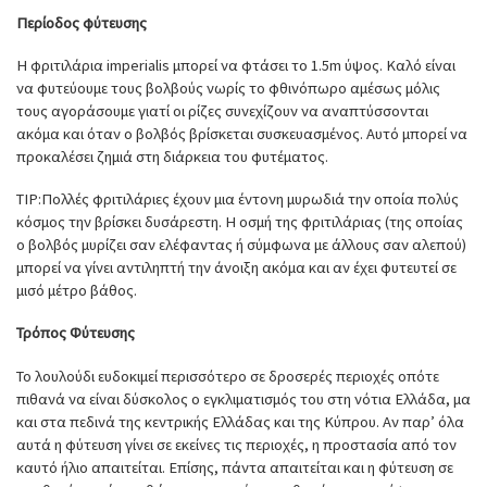
Περίοδος φύτευσης
Η φριτιλάρια imperialis μπορεί να φτάσει το 1.5m ύψος. Καλό είναι
να φυτεύουμε τους βολβούς νωρίς το φθινόπωρο αμέσως μόλις
τους αγοράσουμε γιατί οι ρίζες συνεχίζουν να αναπτύσσονται
ακόμα και όταν ο βολβός βρίσκεται συσκευασμένος. Αυτό μπορεί να
προκαλέσει ζημιά στη διάρκεια του φυτέματος.
TIP:Πολλές φριτιλάριες έχουν μια έντονη μυρωδιά την οποία πολύς
κόσμος την βρίσκει δυσάρεστη. Η οσμή της φριτιλάριας (της οποίας
ο βολβός μυρίζει σαν ελέφαντας ή σύμφωνα με άλλους σαν αλεπού)
μπορεί να γίνει αντιληπτή την άνοιξη ακόμα και αν έχει φυτευτεί σε
μισό μέτρο βάθος.
Τρόπος Φύτευσης
Το λουλούδι ευδοκιμεί περισσότερο σε δροσερές περιοχές οπότε
πιθανά να είναι δύσκολος ο εγκλιματισμός του στη νότια Ελλάδα, μα
και στα πεδινά της κεντρικής Ελλάδας και της Κύπρου. Αν παρ’ όλα
αυτά η φύτευση γίνει σε εκείνες τις περιοχές, η προστασία από τον
καυτό ήλιο απαιτείται. Επίσης, πάντα απαιτείται και η φύτευση σε