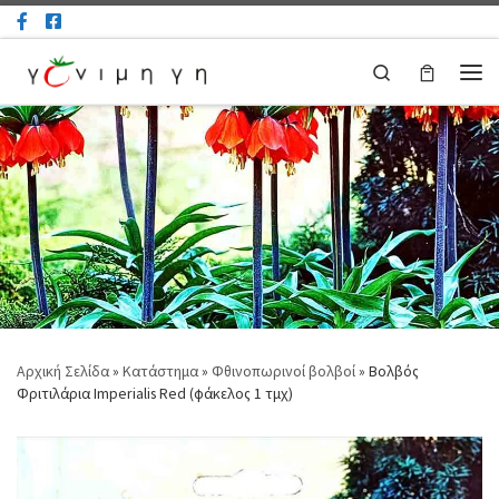
Μετάβαση στο περιεχόμενο
Search
Μεν
Αρχική Σελίδα
»
Κατάστημα
»
Φθινοπωρινοί βολβοί
»
Βολβός
Φριτιλάρια Imperialis Red (φάκελος 1 τμχ)