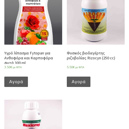
Υγρό λίπασμα Fytopan για
Φυσικός βιοδιεγέρτης
Ανθοφόρα και Καρποφόρα
ριζοβολίας Rizocyn (250 cc)
φυτά 300 ml
3.50
€
5.50
€
με ΦΠΑ
με ΦΠΑ
Αγορά
Αγορά