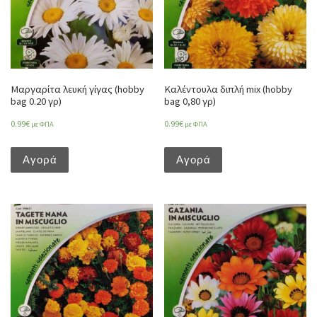
Μαργαρίτα λευκή γίγας (hobby
Καλέντουλα διπλή mix (hobby
bag 0.20 γρ)
bag 0,80 γρ)
0.99
€
0.99
€
με ΦΠΑ
με ΦΠΑ
Αγορά
Αγορά