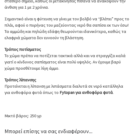
σταθερό σημείο, καθώς οι μετακινήσεις πιθανά να ανακόψουν την
άνθιση για 1 με 2 χρόνια.
Σημαντικό είναι η φύτευση να γίνει με τον βολβό να “βλέπει” προς το
πλάι, αφού ο πυρήνας του μαζεύοντας νερό θα σαπίσει εκ των έσω!
Τα αμμώδη και πηλώδη εδάφη θεωρούνται ιδανικότερα, καθώς τα
ελαφριά χώματα δεν ευνοούν τη βλάστηση.
Τρόπος ποτίσματος
Το χώμα πρέπει να ποτίζεται τακτικά αλλά και να στραγγίζει καλά
γιατί ο κίνδυνος σαπίσματος είναι πολύ υψηλός. Αν έχουμε βαρύ
χώμα προσθέτουμε λίγη άμμο.
Τρόπος λίπανσης
Προτείνεται η λίπανση με λιπάσματα διαλυτά σε νερό κατάλληλα
για ανθοφόρα φυτά όπως το
Fytopan για ανθοφόρα φυτά
.
Μικτό βάρος: 250 γρ
Μπορεί επίσης να σας ενδιαφέρουν...