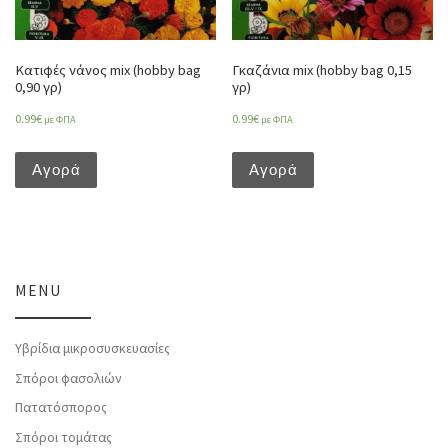
Κατιφές νάνος mix (hobby bag
Γκαζάνια mix (hobby bag 0,15
0,90 γρ)
γρ)
0.99
€
0.99
€
με ΦΠΑ
με ΦΠΑ
Αγορά
Αγορά
MENU
Υβρίδια μικροσυσκευασίες
Σπόροι φασολιών
Πατατόσπορος
Σπόροι τομάτας