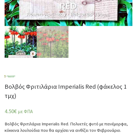
Βολβός Φριτιλάρια Imperialis Red (φάκελος 1
τμχ)
4.50
€
με ΦΠΑ
Βολβός Φριτιλάρια Imperialis Red. Πολυετές φυτό με πανέμορφα,
κόκκινα λουλούδια που θα αρχίσει να ανθίζει τον Φεβρουάριο.