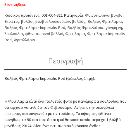
Εξαντλήθηκε
Κωδικός προϊόντος:
001-004-311
Κατηγορία:
Φθινοπωρινοί βολβοί
Ετικέτες:
βολβοί
,
βολβοί λουλουδιών
,
βολβός
,
Βολβός Φριτιλάρια
,
Βολβός Φριτιλάρια Imperialis Red
,
Βολβός Φριτιλλάρια
,
γόνιμη γη
,
λουλούδια
,
φθινοπωρινοί βολβοί
,
Φριτιλάρια
,
Φριτιλάρια Imperialis
Red
,
Φριτιλλάρια
Περιγραφή
Βολβός Φριτιλάρια Imperialis Red (φάκελος 1 τμχ).
Η Φριτιλάρια είναι ένα πολυετές φυτό με πανέμορφα λουλούδια που
θα αρχίσει να ανθίζει τον Φεβρουάριο. Ανήκει στην οικογένεια
Liliaceae, και συγγενεύει με τις τουλίπες. Το ύψος της φθάνει
συνήθως τα 90 εκατοστά και η κάθε συσκευασία περιέχει 1 βολβό
μεγέθους 20/24. Δίνει ένα εντυπωσιακό κόκκινο άνθος.